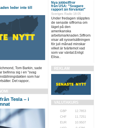
Nya jobbsiffror
från USA: ”Svagare
den leder inte till
rapport än förväntat”
Sveriges Radio 18:05
Under fredagen släpptes
de senaste siffrorna om
läget på den
amerikanska
arbetsmarknaden.Siffrorna
visar att sysselsättningen
för juli månad minskar
vilket är tvärtemot vad
som var väntat.Enligt
Elisa..
Richmond, Tom Barkin, sade
REKLAM
r befinna sig i en ”svag
anställningstakten som har
tsätter. Det rappor..
NOMI
från Tesla – i
VALUTAKURS
ämnat
GBP
12.7853
CHF
11.7251
EUR
10.9507
USD
9.4786