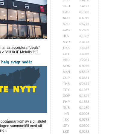
SGD
7.4122
CAD
6.7982
AUD
6.6919
NZD
5.5772
AWG
5.2659
ILS
3.1597
MYR
2.3173
pmanas acceptera ”deals”
DKK
1.4648
✓”Allt är IF Metalls fel”..
CNY
1.4046
HKD
1.2081
helg svagt nedåt
NOK
0.9975
MXN
0.5528
CUP
0.3681
THB
0.2874
TRY
0.1987
DOP
0.1624
PHP
0.1558
RUB
0.1150
INR
0.0996
ISK
0.0768
pgångar kom av sig i slutet
JPY
0.0600
ingen sammanföll med att
ig...
LKR
0.0283