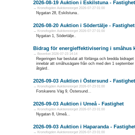
2026-08-19 Auktion i Eskilstuna - Fa
→ Kronofogden Auktionstorget 2026-07-27 01:00
Nygatan 28, Eskilstuna..
2026-08-20 Auktion i Södertälje - Fas
→ Kronofogden Auktionstorget 2026-07-27 01:00
Nygatan 1, Södertälje..
Bidrag för energieffektivisering i småhus
→ Boverket 2026-07-23 14:14
Regeringen har beslutat att förlänga och bredda bidraget 
innebär att småhusägare från och med den 1 september 
åtgärd..
2026-09-03 Auktion i Östersund - Fa
→ Kronofogden Auktionstorget 2026-07-23 01:00
Forskarens Väg 9, Östersund...
2026-09-03 Auktion i Umeå - Fastighet
→ Kronofogden Auktionstorget 2026-07-23 01:00
Nygatan 8, Umeå...
2026-09-03 Auktion i Haparanda - F
→ Kronofogden Auktionstorget 2026-07-23 01:00