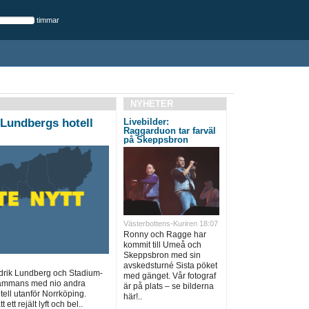
timmar
NYHETER
 Lundbergs hotell
Livebilder:
Raggarduon tar farväl
på Skeppsbron
Västerbottens-Kuriren 18:07
Ronny och Ragge har
kommit till Umeå och
Skeppsbron med sin
avskedsturné Sista pöket
edrik Lundberg och Stadium-
med gänget. Vår fotograf
lsammans med nio andra
är på plats – se bilderna
ell utanför Norrköping.
här!..
ett rejält lyft och bel..