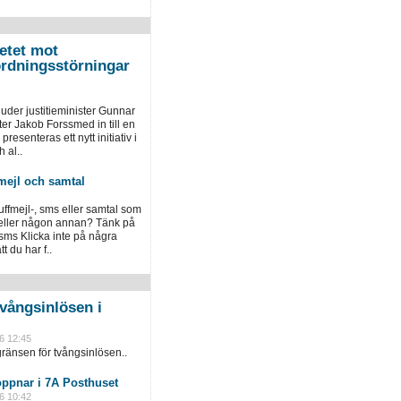
etet mot
ordningsstörningar
der justitieminister Gunnar
er Jakob Forssmed in till en
presenteras ett nytt initiativ i
 al..
mejl och samtal
luffmejl-, sms eller samtal som
 eller någon annan? Tänk på
 sms Klicka inte på några
 du har f..
vångsinlösen i
6 12:45
ränsen för tvångsinlösen..
öppnar i 7A Posthuset
6 10:42