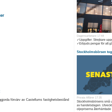
stigheter
Dagensarbetare 17:44
✓Uppgifter: Strejkare up
✓Erbjuds pengar för att gå 
Stockholmsbörsen tog 
t
Privata Affärer 17:35
ggjorda förvärv av Castellums fastighetsbestånd
Stockholmsbörsens små up
av handelsdagen. Utveckl
oljepriserna återhämtade s