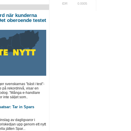
IDR
0.0005
ord när kunderna
”Det oberoende testet
ger svenskarnas ”bäst i test”-
e på rekordnivå, visar en
opdog. ”Många e-handlare
r inte säljet som..
atsar: Tar in Spars
inslag av dagligvaror i
priskedjan upp genom ett nytt
la jätten Spar...