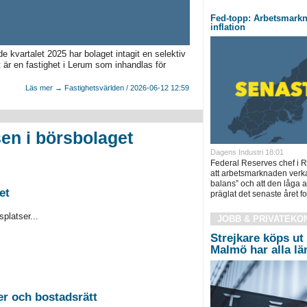
Fed-topp: Arbetsmarkna
inflation
e kvartalet 2025 har bolaget intagit en selektiv
et är en fastighet i Lerum som inhandlas för
Läs mer → Fastighetsvärlden / 2026-06-12 12:59
en i börsbolaget
Dagens Industri 18:01
Federal Reserves chef i 
att arbetsmarknaden verka
balans” och att den låga 
et
präglat det senaste året for
platser...
JOBB & PRIVATEKO
Strejkare köps ut 
Malmö har alla l
2026-08-26 Auktion i Sundsvall - Fastigheter och bostadsrätt