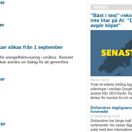
stigheter
HANDEL
”Bäst i test”-rek
inte litar på AI: 
tigheter
avgör köpet”
 kan sökas från 1 september
för energieffektivisering i småhus. Beslutet
kan ansöka om bidrag för att genomföra
stigheter
Market 10:53
Trots AI-sökets intrång lig
sökningar i vanliga Googl
analys från SEO-byrån T
tänker för mycket AI och se
Dollarstore dagligvarus
livsmedel
Fri Köpenskap 10:45
Dollarstore har länge haft 
astigheter
sortimentet. Nu växlar låg
avtal med den internationel