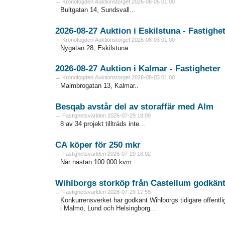
→ Kronofogden Auktionstorget 2026-08-05 01:00
Bultgatan 14, Sundsvall...
2026-08-27 Auktion i Eskilstuna - Fa
→ Kronofogden Auktionstorget 2026-08-03 01:00
Nygatan 28, Eskilstuna..
2026-08-27 Auktion i Kalmar - Fastigheter
→ Kronofogden Auktionstorget 2026-08-03 01:00
Malmbrogatan 13, Kalmar..
Besqab avstår del av storaffär med Alm
→ Fastighetsvärlden 2026-07-29 18:09
8 av 34 projekt tillträds inte...
CA köper för 250 mkr
→ Fastighetsvärlden 2026-07-29 18:02
Når nästan 100 000 kvm...
Wihlborgs storköp från Castellum godkän
→ Fastighetsvärlden 2026-07-29 17:55
Konkurrensverket har godkänt Wihlborgs tidigare offentli
i Malmö, Lund och Helsingborg...