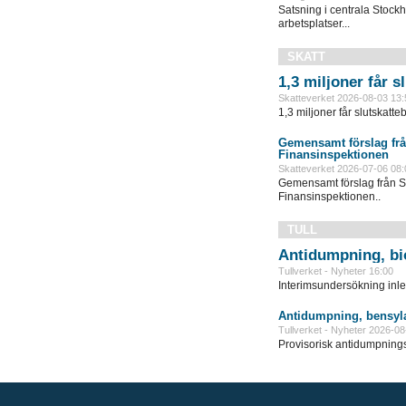
Satsning i centrala Stock
arbetsplatser...
SKATT
1,3 miljoner får 
Skatteverket 2026-08-03 13:
1,3 miljoner får slutskatte
Gemensamt förslag frå
Finansinspektionen
Skatteverket 2026-07-06 08:
Gemensamt förslag från S
Finansinspektionen..
TULL
Antidumpning, bi
Tullverket - Nyheter 16:00
Interimsundersökning inle
Antidumpning, bensyla
Tullverket - Nyheter 2026-08
Provisorisk antidumpningst