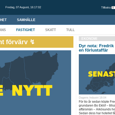
Fredag,
07 Augusti
,
16:17:03
Tillbaka
HET
SAMHÄLLE
ANS
FASTIGHET
SKATT
TULL
EKONOMI
t förvärv ↯
Dyr nota: Fredrik
en förlustaffär
Dagens Industri 18:04
För tio år sedan köpte Fr
grundaren Bo Eklöf – til
affärsmän – Arkösunds hot
Sedan dess har hotellet fått 