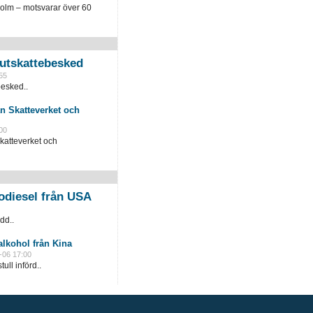
holm – motsvarar över 60
slutskattebesked
55
besked..
n Skatteverket och
00
katteverket och
odiesel från USA
dd..
lkohol från Kina
-06 17:00
ull införd..