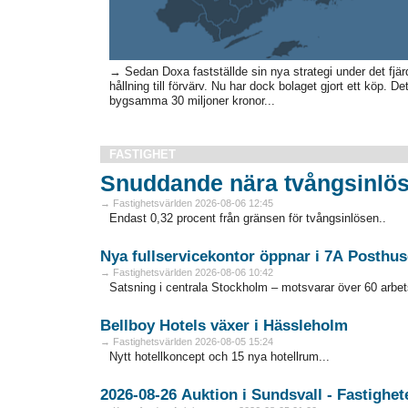
→ Sedan Doxa fastställde sin nya strategi under det fjärd
hållning till förvärv. Nu har dock bolaget gjort ett köp. D
bygsamma 30 miljoner kronor...
FASTIGHET
Snuddande nära tvångsinlös
→ Fastighetsvärlden 2026-08-06 12:45
Endast 0,32 procent från gränsen för tvångsinlösen..
Nya fullservicekontor öppnar i 7A Posthus
→ Fastighetsvärlden 2026-08-06 10:42
Satsning i centrala Stockholm – motsvarar över 60 arbets
Bellboy Hotels växer i Hässleholm
→ Fastighetsvärlden 2026-08-05 15:24
Nytt hotellkoncept och 15 nya hotellrum...