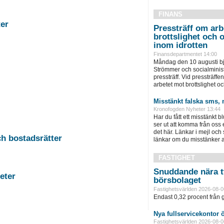
FINANS
stigheter
Pressträff om arb
brottslighet och 
inom idrotten
Finansdepartmentet 14:00
Måndag den 10 augusti bju
Strömmer och socialminist
pressträff. Vid pressträffen 
arbetet mot brottslighet och
Misstänkt falska sms, 
Kronofogden Nyheter 13:44
Har du fått ett misstänkt b
ser ut att komma från oss
det här. Länkar i mejl och
-11 Auktion i Falun - Fastigheter och bostadsrätter
länkar om du misstänker att
FASTIGHET
Snuddande nära t
rg - Fastigheter
börsbolaget
Fastighetsvärlden 2026-08-0
Endast 0,32 procent från g
Nya fullservicekontor 
Fastighetsvärlden 2026-08-0