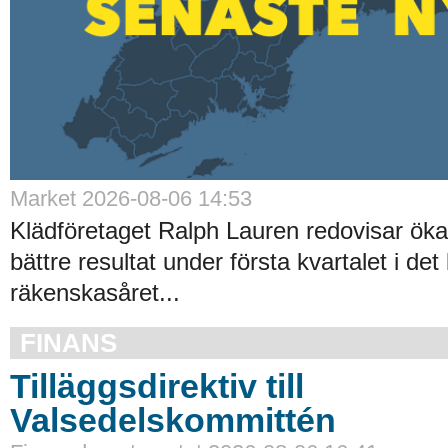
Market 2026-08-06 14:53
Klädföretaget Ralph Lauren redovisar ök
bättre resultat under första kvartalet i det
räkenskasåret...
FINANS
Tilläggsdirektiv till
Valsedelskommittén