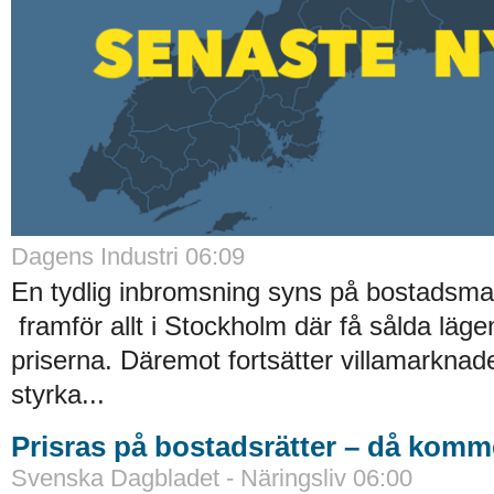
Dagens Industri 06:09
En tydlig inbromsning syns på bostadsm
framför allt i Stockholm där få sålda läge
priserna. Däremot fortsätter villamarknade
styrka...
Prisras på bostadsrätter – då kom
Svenska Dagbladet - Näringsliv 06:00