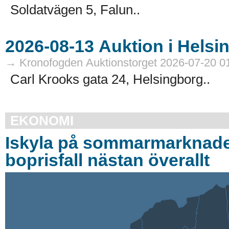
Soldatvägen 5, Falun..
→ Kronofogden Auktionstorget 2026-07-20 0
Carl Krooks gata 24, Helsingborg..
EKONOMI
Iskyla på sommarmarknad
boprisfall nästan överallt