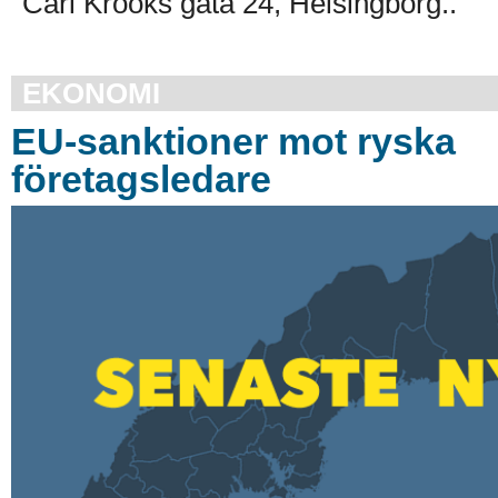
Carl Krooks gata 24, Helsingborg..
EKONOMI
EU-sanktioner mot ryska
företagsledare