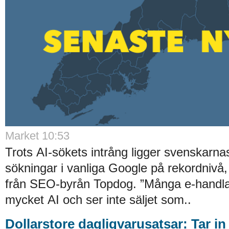
Market 10:53
Trots AI-sökets intrång ligger svenskarnas 
sökningar i vanliga Google på rekordnivå,
från SEO-byrån Topdog. ”Många e-handlar
mycket AI och ser inte säljet som..
Dollarstore dagligvarusatsar: Tar in