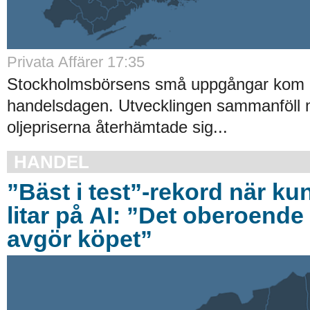
Privata Affärer 17:35
Stockholmsbörsens små uppgångar kom av
handelsdagen. Utvecklingen sammanföll 
oljepriserna återhämtade sig...
HANDEL
”Bäst i test”-rekord när ku
litar på AI: ”Det oberoende 
avgör köpet”