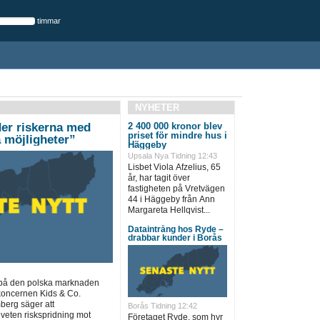
timmar
NYHETER
er riskerna med
2 400 000 kronor blev
priset för mindre hus i
 möjligheter”
Häggeby
Upsala Nya Tidning 12:43
Lisbet Viola Afzelius, 65
år, har tagit över
fastigheten på Vretvägen
44 i Häggeby från Ann
Margareta Hellqvist...
Dataintrång hos Ryde –
drabbar kunder i Borås
 på den polska marknaden
koncernen Kids & Co.
berg säger att
Borås Tidning 12:42
dveten riskspridning mot
Företaget Ryde, som hyr