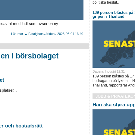
politiska beslut..
139 person blåstes på 
gripen i Thailand
esavtal med Lidl som avser en ny
Läs mer → Fastighetsvärlden / 2026-06-04 13:40
en i börsbolaget
Dagens Industri 12:31
139 person blåstes på 17 
et
bedragarna på lyxresor. Nu
Thailand, rapporterar Afto
platser...
JOBB & PRIVATEKO
Han ska styra upp
2026-08-26 Auktion i Sundsvall - Fastigheter och bostadsrätt