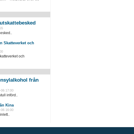
slutskattebesked
55
besked..
n Skatteverket och
00
katteverket och
nsylalkohol från
-06 17:00
ull införd..
rån Kina
-06 16:00
lett..