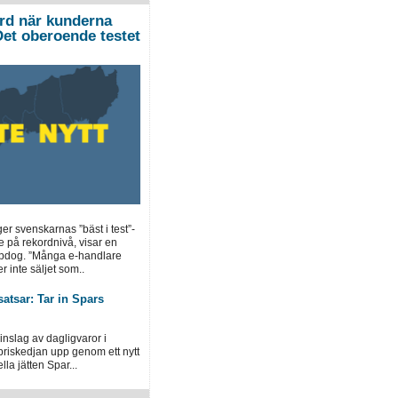
ord när kunderna
”Det oberoende testet
ger svenskarnas ”bäst i test”-
e på rekordnivå, visar en
opdog. ”Många e-handlare
r inte säljet som..
atsar: Tar in Spars
inslag av dagligvaror i
priskedjan upp genom ett nytt
la jätten Spar...