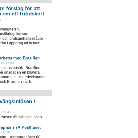
m förslag för att
 om ett fritidskort
a
yndigheten,
örsäkringskassan,
 och civilsamhällesfrågor
åd i uppdrag att ta fram
rbetet med Brasilien
-06 17:04
sterns besök i Brasilien
å onsdagen en bilateral
 samarbete. Undertecknandet
och Brasilien i år fi..
vångsinlösen i
6 12:45
ränsen för tvångsinlösen..
öppnar i 7A Posthuset
6 10:42
holm – motsvarar över 60