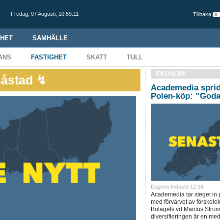
Fredag,
07 Augusti
,
10:59:12
Tillbaka
HET
SAMHÄLLE
ANS
FASTIGHET
SKATT
TULL
EKONOMI
Båstad ↯
Academedia sprid
Polen-köp: ”Goda
Dagens Industri 12:34
Academedia tar steget in
med förvärvet av förskole
Bolagets vd Marcus Ström
diversifieringen är en me