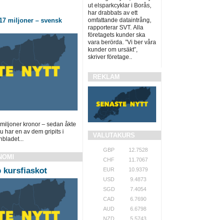
ut elsparkcyklar i Borås,
har drabbats av ett
17 miljoner – svensk
omfattande dataintrång,
rapporterar SVT. Alla
företagets kunder ska
vara berörda. ”Vi ber våra
kunder om ursäkt”,
skriver företage..
REKLAM
miljoner kronor – sedan åkte
 har en av dem gripits i
VALUTAKURS
nbladet...
GBP
12.7528
NOMI
CHF
11.7067
 kursfiaskot
EUR
10.9379
USD
9.4873
SGD
7.4054
CAD
6.7690
AUD
6.6798
NZD
5.5743