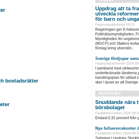
Uppdrag att ta fra
stigheter
utveckla reformen
för barn och ung
Finansdepartmentet 09:53
Regeringen ger E-hälsom
Folkhälsomyndigheten, F
Myndigheten för ungdoms-
(MUCF) och Statens kulturr
förslag kring utvecklin..
Sverige fördjupar sama
Finansdepartmentet 2026-08
I samband med utrikesmini
undertecknade länderna p
handlingsplan för utökat
-11 Auktion i Falun - Fastigheter och bostadsrätter
sker i ljuset av att Sverige 
FASTIGHET
Snuddande nära t
rg - Fastigheter
börsbolaget
Fastighetsvärlden 2026-08-0
Endast 0,32 procent från g
Nya fullservicekontor 
Fastighetsvärlden 2026-08-0
Satsning i centrala Stock