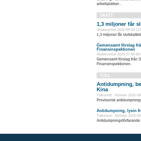
arbetsplatser...
SKATT
1,3 miljoner får 
Skatteverket 2026-08-03 13:
1,3 miljoner får slutskatte
Gemensamt förslag frå
Finansinspektionen
Skatteverket 2026-07-06 08:
Gemensamt förslag från S
Finansinspektionen..
TULL
Antidumpning, be
Kina
Tullverket - Nyheter 2026-08
Provisorisk antidumpningst
Antidumpning, lysin f
Tullverket - Nyheter 2026-08
Antidumpningsförfarande in