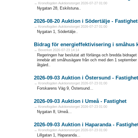
→ Kronofogden Auktionstorget 2026-07-27 01:00
Nygatan 28, Eskilstuna..
2026-08-20 Auktion i Södertälje - Fas
→ Kronofogden Auktionstorget 2026-07-27 01:00
Nygatan 1, Södertälje..
Bidrag för energieffektivisering i småhus
→ Boverket 2026-07-23 14:14
Regeringen har beslutat att förlänga och bredda bidraget 
innebär att småhusägare från och med den 1 september 
åtgärd..
2026-09-03 Auktion i Östersund - Fa
→ Kronofogden Auktionstorget 2026-07-23 01:00
Forskarens Väg 9, Östersund...
2026-09-03 Auktion i Umeå - Fastighet
→ Kronofogden Auktionstorget 2026-07-23 01:00
Nygatan 8, Umeå...
2026-09-03 Auktion i Haparanda - F
→ Kronofogden Auktionstorget 2026-07-23 01:00
Lillgatan 1, Haparanda...