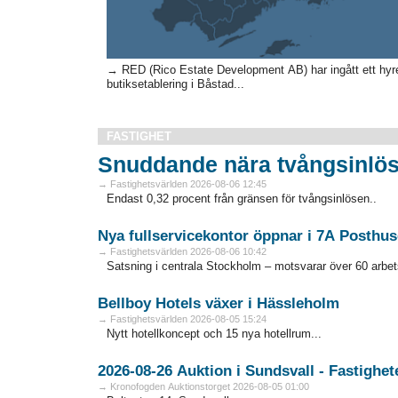
→ RED (Rico Estate Development AB) har ingått ett hyr
butiksetablering i Båstad...
FASTIGHET
Snuddande nära tvångsinlös
→ Fastighetsvärlden 2026-08-06 12:45
Endast 0,32 procent från gränsen för tvångsinlösen..
Nya fullservicekontor öppnar i 7A Posthus
→ Fastighetsvärlden 2026-08-06 10:42
Satsning i centrala Stockholm – motsvarar över 60 arbets
Bellboy Hotels växer i Hässleholm
→ Fastighetsvärlden 2026-08-05 15:24
Nytt hotellkoncept och 15 nya hotellrum...
→ Kronofogden Auktionstorget 2026-08-05 01:00