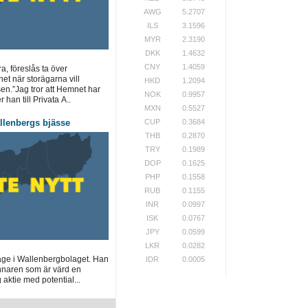
AWG
5.2707
ILS
3.1596
MYR
2.3190
DKK
1.4632
CNY
1.4059
a, föreslås ta över
t när storägarna vill
HKD
1.2094
sen.”Jag tror att Hemnet har
NOK
0.9957
er han till Privata A..
MXN
0.5527
llenbergs bjässe
CUP
0.3684
THB
0.2870
TRY
0.1989
DOP
0.1625
PHP
0.1558
RUB
0.1155
INR
0.0997
ISK
0.0767
JPY
0.0599
LKR
0.0282
äge i Wallenbergbolaget. Han
IDR
0.0005
nnaren som är värd en
aktie med potential...