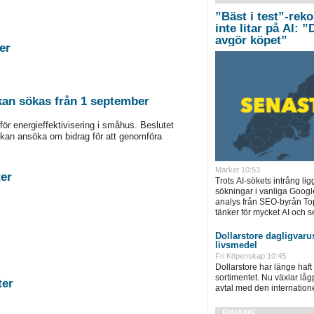
”Bäst i test”-rek
inte litar på AI: 
avgör köpet”
tigheter
 kan sökas från 1 september
för energieffektivisering i småhus. Beslutet
kan ansöka om bidrag för att genomföra
Market 10:53
stigheter
Trots AI-sökets intrång lig
sökningar i vanliga Googl
analys från SEO-byrån T
tänker för mycket AI och se
Dollarstore dagligvarus
livsmedel
Fri Köpenskap 10:45
Dollarstore har länge haft 
sortimentet. Nu växlar låg
astigheter
avtal med den internationel
FINANS