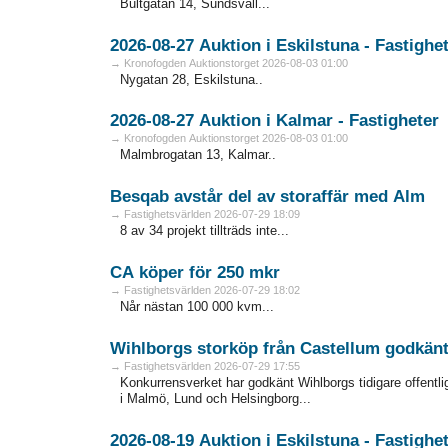
Bultgatan 14, Sundsvall...
2026-08-27 Auktion i Eskilstuna - Fa
→ Kronofogden Auktionstorget 2026-08-03 01:00
Nygatan 28, Eskilstuna..
2026-08-27 Auktion i Kalmar - Fastigheter
→ Kronofogden Auktionstorget 2026-08-03 01:00
Malmbrogatan 13, Kalmar..
Besqab avstår del av storaffär med Alm
→ Fastighetsvärlden 2026-07-29 18:09
8 av 34 projekt tillträds inte...
CA köper för 250 mkr
→ Fastighetsvärlden 2026-07-29 18:02
Når nästan 100 000 kvm...
Wihlborgs storköp från Castellum godkän
→ Fastighetsvärlden 2026-07-29 17:55
Konkurrensverket har godkänt Wihlborgs tidigare offentli
i Malmö, Lund och Helsingborg...
2026-08-19 Auktion i Eskilstuna - Fa