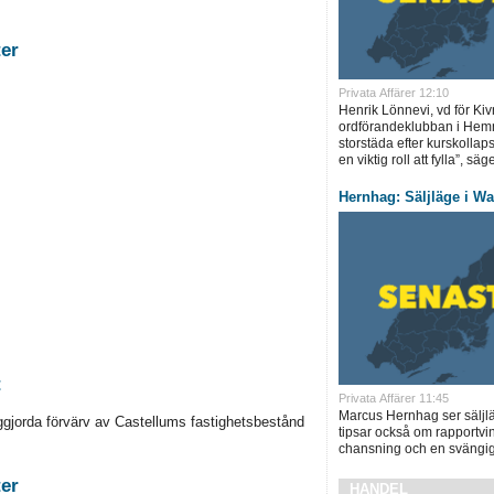
stigheter
Privata Affärer 12:10
Henrik Lönnevi, vd för Kivr
ordförandeklubban i Hemne
storstäda efter kurskollap
en viktig roll att fylla”, säg
Hernhag: Säljläge i Wa
t
Privata Affärer 11:45
Marcus Hernhag ser säljl
ggjorda förvärv av Castellums fastighetsbestånd
tipsar också om rapportvi
chansning och en svängig 
stigheter
HANDEL