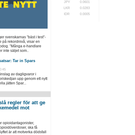
JPY
0.0601
LKR
0.0283
IDR
0.0005
ger svenskarnas ”bäst i test”-
e på rekordnivå, visar en
opdog. ”Många e-handlare
r inte säljet som..
atsar: Tar in Spars
0:45
inslag av dagligvaror i
priskedjan upp genom ett nytt
la jätten Spar...
lå regler för att ge
 läkemedel mot
r opioidantagonister,
pioidöverdoser, ska få
yftet är att motverka dödsfall