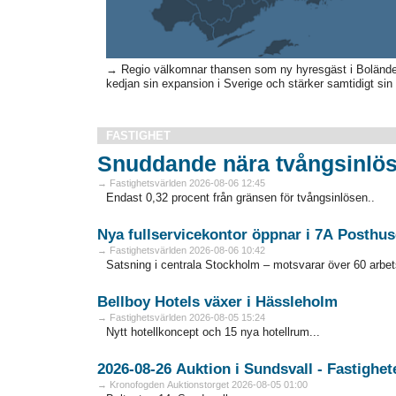
→ Regio välkomnar thansen som ny hyresgäst i Boländer
kedjan sin expansion i Sverige och stärker samtidigt sin
FASTIGHET
Snuddande nära tvångsinlös
→ Fastighetsvärlden 2026-08-06 12:45
Endast 0,32 procent från gränsen för tvångsinlösen..
Nya fullservicekontor öppnar i 7A Posthus
→ Fastighetsvärlden 2026-08-06 10:42
Satsning i centrala Stockholm – motsvarar över 60 arbets
Bellboy Hotels växer i Hässleholm
→ Fastighetsvärlden 2026-08-05 15:24
Nytt hotellkoncept och 15 nya hotellrum...
→ Kronofogden Auktionstorget 2026-08-05 01:00