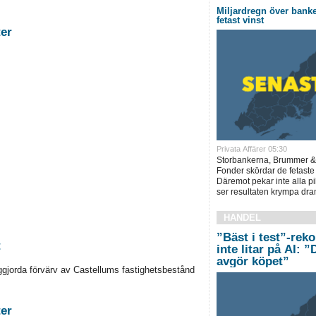
Miljardregn över bank
fetast vinst
stigheter
Privata Affärer 05:30
Storbankerna, Brummer &
Fonder skördar de fetaste
Däremot pekar inte alla pi
ser resultaten krympa dram
HANDEL
”Bäst i test”-rek
t
inte litar på AI: 
avgör köpet”
ggjorda förvärv av Castellums fastighetsbestånd
stigheter