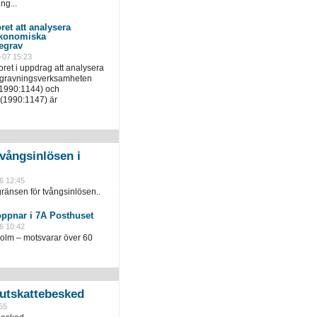
ng...
ret att analysera
ekonomiska
egrav
-07 15:23
ret i uppdrag att analysera
egravningsverksamheten
(1990:1144) och
(1990:1147) är
vångsinlösen i
6 12:45
ränsen för tvångsinlösen..
öppnar i 7A Posthuset
6 10:42
holm – motsvarar över 60
slutskattebesked
55