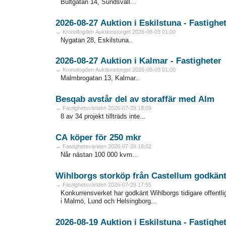
Bultgatan 14, Sundsvall...
2026-08-27 Auktion i Eskilstuna - Fa
→ Kronofogden Auktionstorget 2026-08-03 01:00
Nygatan 28, Eskilstuna..
2026-08-27 Auktion i Kalmar - Fastigheter
→ Kronofogden Auktionstorget 2026-08-03 01:00
Malmbrogatan 13, Kalmar..
Besqab avstår del av storaffär med Alm
→ Fastighetsvärlden 2026-07-29 18:09
8 av 34 projekt tillträds inte...
CA köper för 250 mkr
→ Fastighetsvärlden 2026-07-29 18:02
Når nästan 100 000 kvm...
Wihlborgs storköp från Castellum godkän
→ Fastighetsvärlden 2026-07-29 17:55
Konkurrensverket har godkänt Wihlborgs tidigare offentli
i Malmö, Lund och Helsingborg...
2026-08-19 Auktion i Eskilstuna - Fa