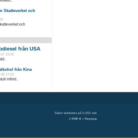
besked..
n Skatteverket och
00
katteverket och
odiesel från USA
-07 16:00
dd..
lkohol från Kina
-06 17:00
ull införd..
Sidan laddades på 0,002 sek
//
PHP 8
+
Percona