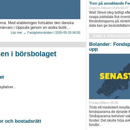
Tron på avvaktande Fed
Dagens Industri 2026-08-07 
Wall Street steg tydligt ef
svaga jobbdata fick inves
förväntningarna på ränteh
na. Med etableringen fortsätter den danska
data kan ge beslutsfattarn
 närvaro i Uppsala genom en andra butik...
Läs mer → Fastighetsvärlden / 2026-05-20 06:50
JOBB & PRIVATEKO
Bolander: Fondsp
upp
en i börsbolaget
et
platser...
Privata Affärer 05:30
Trots ett mediokert resulta
fondspararna de dyraste f
Småspararna behöver vakn
2026-08-26 Auktion i Sundsvall - Fastigheter och bostadsrätt
fonder. Det skulle höja a
fondbr..