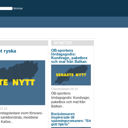
timmar
NYHETER
t ryska
ÖB-sportens
lördagsgodis:
Kundvagn, paketbox
och mat från Balkan
Ölandsbladet 06:10
ÖB-sportens
lördagsgodis: Kundvagn,
paketbox och mat från
Balkan..
22:19
öretagsledare inom försvars-
Boråsboxaren
 sanktionslista, meddelar
inspirerade till
spänningsromanen: ”Ett
Kallas...
gott hjärta”