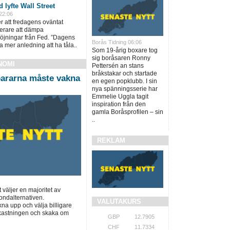
 lyfte Wall Street
22:06
ter att fredagens oväntat
terare att dämpa
öjningar från Fed. ”Dagens
Borås Tidning 06:06
a mer anledning att ha tåla..
Som 19-årig boxare tog
sig boråsaren Ronny
NOMI
Pettersén an stans
bråkstakar och startade
ararna måste vakna
en egen popklubb. I sin
nya spänningsserie har
Emmelie Uggla tagit
inspiration från den
gamla Boråsprofilen – sin
..
REKLAM
t väljer en majoritet av
ondalternativen.
VALUTAKURS
a upp och välja billigare
vkastningen och skaka om
GBP
12.7905
CHF
11.7334