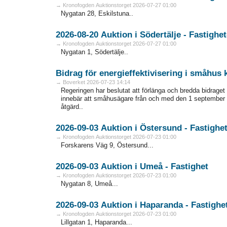
→ Kronofogden Auktionstorget 2026-07-27 01:00
Nygatan 28, Eskilstuna..
2026-08-20 Auktion i Södertälje - Fas
→ Kronofogden Auktionstorget 2026-07-27 01:00
Nygatan 1, Södertälje..
Bidrag för energieffektivisering i småhus
→ Boverket 2026-07-23 14:14
Regeringen har beslutat att förlänga och bredda bidraget 
innebär att småhusägare från och med den 1 september 
åtgärd..
2026-09-03 Auktion i Östersund - Fa
→ Kronofogden Auktionstorget 2026-07-23 01:00
Forskarens Väg 9, Östersund...
2026-09-03 Auktion i Umeå - Fastighet
→ Kronofogden Auktionstorget 2026-07-23 01:00
Nygatan 8, Umeå...
2026-09-03 Auktion i Haparanda - F
→ Kronofogden Auktionstorget 2026-07-23 01:00
Lillgatan 1, Haparanda...