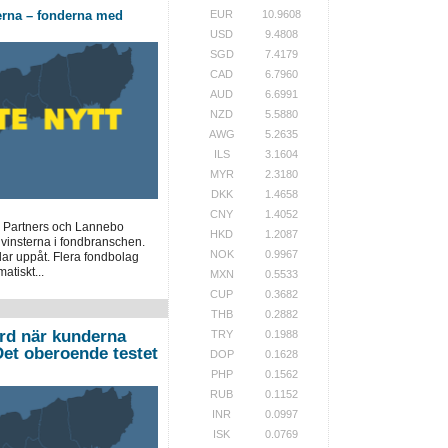
EUR
10.9608
erna – fonderna med
USD
9.4808
SGD
7.4179
CAD
6.7960
AUD
6.6991
NZD
5.5880
AWG
5.2635
ILS
3.1604
MYR
2.3180
DKK
1.4658
CNY
1.4052
 Partners och Lannebo
HKD
1.2087
 vinsterna i fondbranschen.
NOK
0.9967
lar uppåt. Flera fondbolag
atiskt...
MXN
0.5533
CUP
0.3682
THB
0.2882
ord när kunderna
TRY
0.1988
”Det oberoende testet
DOP
0.1628
PHP
0.1562
RUB
0.1152
INR
0.0997
ISK
0.0769