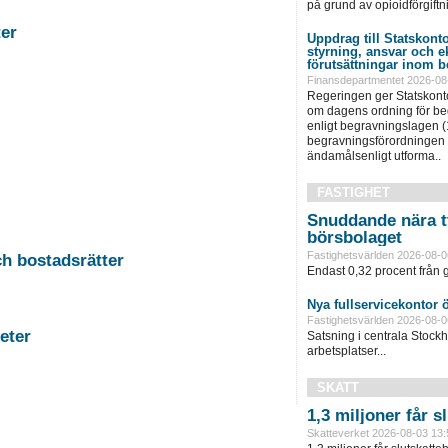
på grund av opioidförgiftni
stigheter
Uppdrag till Statskonto
styrning, ansvar och 
förutsättningar inom b
Finansdepartmentet 2026-08
Regeringen ger Statskonto
om dagens ordning för b
enligt begravningslagen 
begravningsförordningen 
ändamålsenligt utforma..
FASTIGHET
Snuddande nära t
börsbolaget
Fastighetsvärlden 2026-08-0
-11 Auktion i Falun - Fastigheter och bostadsrätter
Endast 0,32 procent från g
Nya fullservicekontor 
Fastighetsvärlden 2026-08-0
rg - Fastigheter
Satsning i centrala Stock
arbetsplatser...
SKATT
1,3 miljoner får 
Skatteverket 2026-08-03 13: