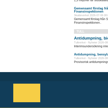
1,3 miljoner får slutskatte
Gemensamt förslag frå
Finansinspektionen
Skatteverket 2026-07-06 08:
Gemensamt förslag från S
Finansinspektionen..
TULL
Antidumpning, bi
Tullverket - Nyheter 2026-08
Interimsundersökning inle
Antidumpning, bensyla
Tullverket - Nyheter 2026-08
Provisorisk antidumpningst