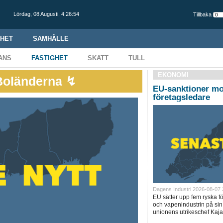
Lördag,
08 Augusti
,
4:26:55
Tillbaka
HET
SAMHÄLLE
ANS
FASTIGHET
SKATT
TULL
EKONOMI
 Boländerna ↯
EU-sanktioner mo
företagsledare
Dagens Industri 2026-08-07 
EU sätter upp fem ryska f
och vapenindustrin på sin
unionens utrikeschef Kaja 