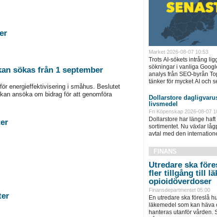
tigheter
Market 2026-08-07 10:53
Trots AI-sökets intrång lig
sökningar i vanliga Googl
 kan sökas från 1 september
analys från SEO-byrån T
tänker för mycket AI och se
för energieffektivisering i småhus. Beslutet
kan ansöka om bidrag för att genomföra
Dollarstore dagligvarus
livsmedel
Fri Köpenskap 2026-08-07 1
Dollarstore har länge haft 
stigheter
sortimentet. Nu växlar låg
avtal med den internationel
FINANS
Utredare ska föres
fler tillgång till
opioidöverdoser
Finansdepartmentet 05:00
astigheter
En utredare ska föreslå hu
läkemedel som kan häva o
hanteras utanför vården. S