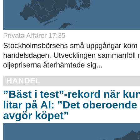
Privata Affärer 17:35
Stockholmsbörsens små uppgångar kom av
handelsdagen. Utvecklingen sammanföll 
oljepriserna återhämtade sig...
HANDEL
”Bäst i test”-rekord när ku
litar på AI: ”Det oberoende 
avgör köpet”