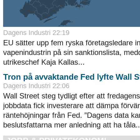
Dagens Industri 22:19
EU sätter upp fem ryska företagsledare i
vapenindustrin på sin sanktionslista, med
utrikeschef Kaja Kallas...
Tron på avvaktande Fed lyfte Wall S
Dagens Industri 22:06
Wall Street steg tydligt efter att fredage
jobbdata fick investerare att dämpa förvä
räntehöjningar från Fed. ”Dagens data ka
beslutsfattarna mer anledning att ha tåla..