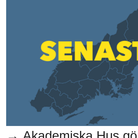
→ Akademiska Hus gör 