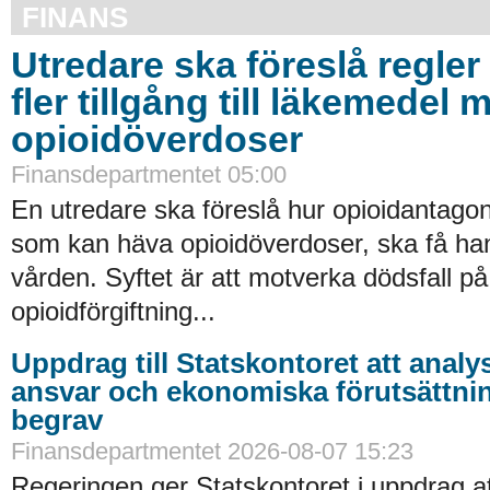
FINANS
Utredare ska föreslå regler 
fler tillgång till läkemedel 
opioidöverdoser
Finansdepartmentet 05:00
En utredare ska föreslå hur opioidantagon
som kan häva opioidöverdoser, ska få han
vården. Syftet är att motverka dödsfall p
opioidförgiftning...
Uppdrag till Statskontoret att analy
ansvar och ekonomiska förutsättni
begrav
Finansdepartmentet 2026-08-07 15:23
Regeringen ger Statskontoret i uppdrag a