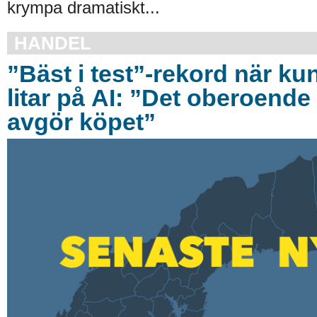
krympa dramatiskt...
HANDEL
”Bäst i test”-rekord när ku
litar på AI: ”Det oberoende 
avgör köpet”