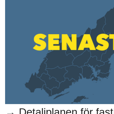
→ Detaljplanen för fas