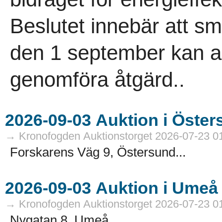
Beslutet innebär att 
den 1 september kan an
genomföra åtgärd..
→ Kronofogden Auktionstorget 2026-07-23 0
Forskarens Väg 9, Östersund...
→ Kronofogden Auktionstorget 2026-07-23 0
Nygatan 8, Umeå...