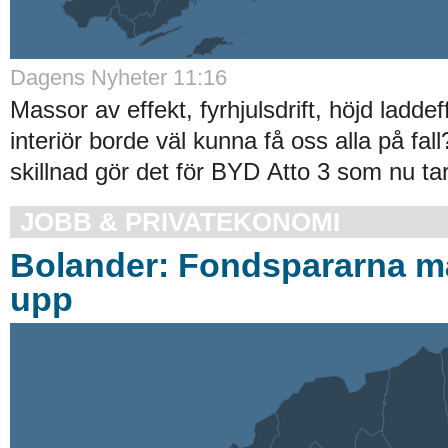
Dagens Nyheter 11:16
Massor av effekt, fyrhjulsdrift, höjd laddef
interiör borde väl kunna få oss alla på fal
skillnad gör det för BYD Atto 3 som nu tar 
JOBB & PRIVATEKONOMI
Bolander: Fondspararna m
upp