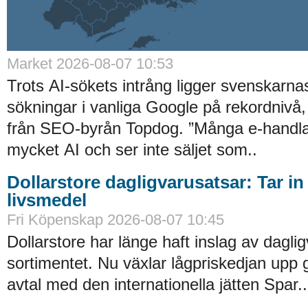
Market 2026-08-07 10:53
Trots AI-sökets intrång ligger svenskarnas 
sökningar i vanliga Google på rekordnivå,
från SEO-byrån Topdog. ”Många e-handlar
mycket AI och ser inte säljet som..
Dollarstore dagligvarusatsar: Tar in
livsmedel
Fri Köpenskap 2026-08-07 10:45
Dollarstore har länge haft inslag av daglig
sortimentet. Nu växlar lågpriskedjan upp 
avtal med den internationella jätten Spar..