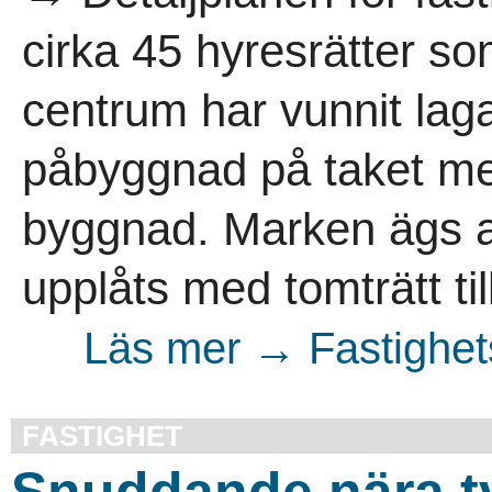
cirka 45 hyresrätter s
centrum har vunnit laga
påbyggnad på taket med
byggnad. Marken ägs a
upplåts med tomträtt til
Läs mer → Fastighet
FASTIGHET
Snuddande nära t