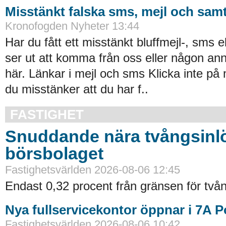
Misstänkt falska sms, mejl och samt
Kronofogden Nyheter 13:44
Har du fått ett misstänkt bluffmejl-, sms 
ser ut att komma från oss eller någon an
här. Länkar i mejl och sms Klicka inte på
du misstänker att du har f..
FASTIGHET
Snuddande nära tvångsinlö
börsbolaget
Fastighetsvärlden 2026-08-06 12:45
Endast 0,32 procent från gränsen för tvån
Nya fullservicekontor öppnar i 7A 
Fastighetsvärlden 2026-08-06 10:42