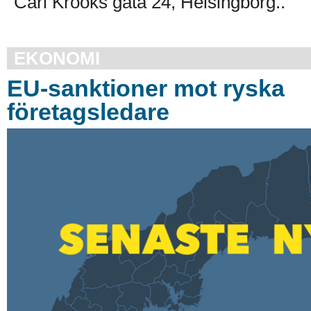
Carl Krooks gata 24, Helsingborg..
EKONOMI
EU-sanktioner mot ryska
företagsledare