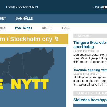
Fredag,
07 Augusti
,
6:57:05
Tillbaka
HET
SAMHÄLLE
ANS
FASTIGHET
SKATT
TULL
EKONOMI
m i Stockholm city ↯
Tidigare Ikea-vd:n
sportbolag
Dagens Industri 08:33
Den brittiska sportartikel
utsett Peter Agnefjäll till
tillträde den 1 september,
Trevande öppning vän
Dagens Industri 08:27
Stockholmsbörsen går mo
inför eftermiddagens amer
fem saker att ha koll på i
JOBB & PRIVATEKO
Sidledes börsöppn