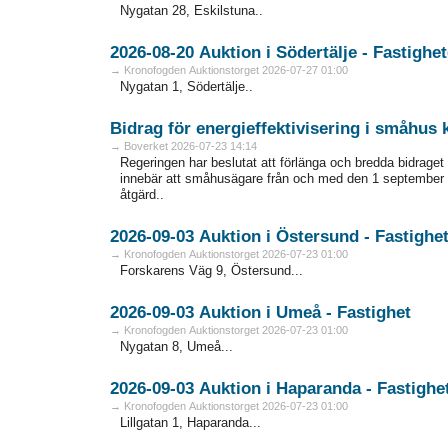
Nygatan 28, Eskilstuna..
2026-08-20 Auktion i Södertälje - Fas
→ Kronofogden Auktionstorget 2026-07-27 01:00
Nygatan 1, Södertälje..
Bidrag för energieffektivisering i småhus
→ Boverket 2026-07-23 14:14
Regeringen har beslutat att förlänga och bredda bidraget 
innebär att småhusägare från och med den 1 september 
åtgärd..
2026-09-03 Auktion i Östersund - Fa
→ Kronofogden Auktionstorget 2026-07-23 01:00
Forskarens Väg 9, Östersund...
2026-09-03 Auktion i Umeå - Fastighet
→ Kronofogden Auktionstorget 2026-07-23 01:00
Nygatan 8, Umeå...
2026-09-03 Auktion i Haparanda - F
→ Kronofogden Auktionstorget 2026-07-23 01:00
Lillgatan 1, Haparanda...