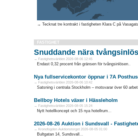
→ Tecknat tre kontrakt i fastigheten Klara C på Vasagata
FASTIGHET
Snuddande nära tvångsinlös
→ Fastighetsvärlden 2026-08-06 12:45
Endast 0,32 procent från gränsen för tvångsinlösen..
Nya fullservicekontor öppnar i 7A Posthus
→ Fastighetsvärlden 2026-08-06 10:42
Satsning i centrala Stockholm – motsvarar över 60 arbets
Bellboy Hotels växer i Hässleholm
→ Fastighetsvärlden 2026-08-05 15:24
Nytt hotellkoncept och 15 nya hotellrum...
→ Kronofogden Auktionstorget 2026-08-05 01:00
Bultgatan 14, Sundsvall...