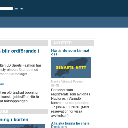
timmar
NYHETER
 blir ordförande i
Här är de som lämnat
oss
jätten JD Sports Fashion har
 ny styrelseordförande med
 meddelar bolaget...
Nacka Värmdö Posten
tas
08:45
Personer som
t en oförändrad öppning
registrerats som avlidna i
ikanska jobbsiffra. Här är
Nacka och Värmdö
nför börsöppningen...
kommun under perioden
17 juni-4 juli 2026. (Med
reservation för vissa
NOMI
avvikelser.)..
ing i korten
Alla ska kunna bo i hela
Roslagen