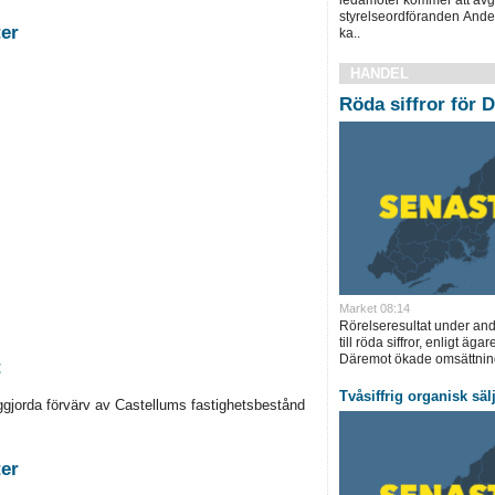
styrelseordföranden Ander
stigheter
ka..
HANDEL
Röda siffror för D
Market 08:14
Rörelseresultat under andr
till röda siffror, enligt ä
Däremot ökade omsättning
t
Tvåsiffrig organisk sä
ggjorda förvärv av Castellums fastighetsbestånd
stigheter