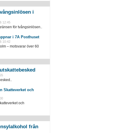
vångsinlösen i
6 12:45
ränsen för tvångsinlösen..
öppnar i 7A Posthuset
6 10:42
holm – motsvarar över 60
slutskattebesked
55
besked..
n Skatteverket och
00
katteverket och
nsylalkohol från