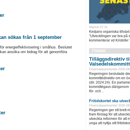
tigheter
Market 07:31
Kedjans organiska tillväxt 
”Utvecklingen var bra på
 kan sökas från 1 september
kommenterar vd Kristofer 
för energieffektivisering i småhus. Beslutet
FINANS
kan ansöka om bidrag för att genomföra
Tilläggsdirektiv ti
Valsedelskommit
stigheter
Finansdepartmentet 2026-08
Regeringen beslutade den
kommittédirektiv om en ö
(dir. 2024:24). En parlam
kommittégavs därigenom i 
för- och ..
Fritidskortet ska utvec
Finansdepartmentet 2026-08
Regeringen ger ett brett m
astigheter
fram förslag för att utveckla 
utveckla reformen för att m
unga att nyttja sitt fritidskor