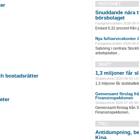
FASTIGHET
stigheter
Snuddande nära t
börsbolaget
Fastighetsvärlden 2026-08-0
Endast 0,32 procent från g
Nya fullservicekontor 
Fastighetsvärlden 2026-08-0
Satsning i centrala Stock
arbetsplatser...
SKATT
1,3 miljoner får 
-11 Auktion i Falun - Fastigheter och bostadsrätter
Skatteverket 2026-08-03 13:
1,3 miljoner får slutskatte
Gemensamt förslag frå
Finansinspektionen
rg - Fastigheter
Skatteverket 2026-07-06 08:
Gemensamt förslag från S
Finansinspektionen..
TULL
Antidumpning, be
Kina