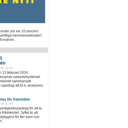
under juli var 10 procent.
 samtliga hemmamarknader”,
Tonström...
ll
tén
-06 16:41
 15 februari 2024
versynav valsedelsystemet
entariskt sammansatt
uppdrag att bl.a. analysera
klas för framtiden
-06 14:49
yndighetsuppdrag för att ta
fritidskortet. Syftet är att
öjliggöra för fler barn och
t..