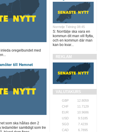
Norrtelje Tidning 08:45
S: Norrtälje ska vara en
kommun dit man vill flytta,
och en kommun där man
kan bo kvar...
 inleda oregelbundet med
n...
REKLAM
amöter till Hemnet
VALUTAKURS
GBP
12.8059
CHF
11.7129
EUR
10.9686
USD
9.5185
net som ska hållas den 2
SGD
7.4239
a ledamöter samtidigt som tre
CAD
6.7895
å, bland dem finns