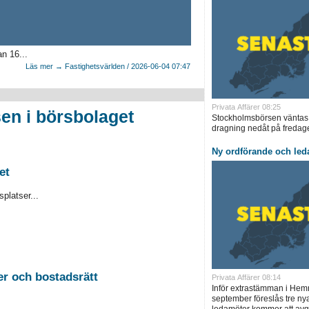
n 16...
Läs mer → Fastighetsvärlden / 2026-06-04 07:47
Privata Affärer 08:25
en i börsbolaget
Stockholmsbörsen väntas
dragning nedåt på fredage
Ny ordförande och led
et
platser...
2026-08-26 Auktion i Sundsvall - Fastigheter och bostadsrätt
Privata Affärer 08:14
Inför extrastämman i Hem
september föreslås tre ny
ledamöter kommer att avg