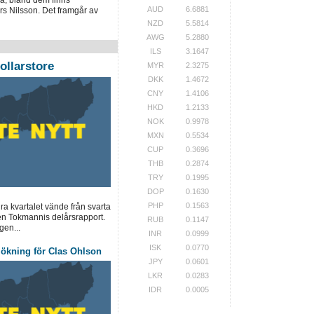
AUD
6.6881
s Nilsson. Det framgår av
NZD
5.5814
AWG
5.2880
ILS
3.1647
ollarstore
MYR
2.3275
DKK
1.4672
CNY
1.4106
HKD
1.2133
NOK
0.9978
MXN
0.5534
CUP
0.3696
THB
0.2874
TRY
0.1995
DOP
0.1630
PHP
0.1563
a kvartalet vände från svarta
garen Tokmannis delårsrapport.
RUB
0.1147
en...
INR
0.0999
ISK
0.0770
ljökning för Clas Ohlson
JPY
0.0601
LKR
0.0283
IDR
0.0005