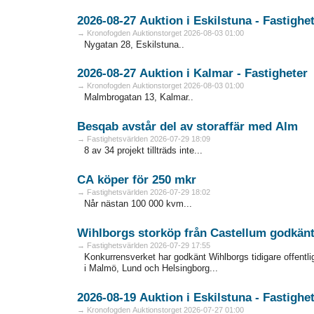
2026-08-27 Auktion i Eskilstuna - Fa
→ Kronofogden Auktionstorget 2026-08-03 01:00
Nygatan 28, Eskilstuna..
2026-08-27 Auktion i Kalmar - Fastigheter
→ Kronofogden Auktionstorget 2026-08-03 01:00
Malmbrogatan 13, Kalmar..
Besqab avstår del av storaffär med Alm
→ Fastighetsvärlden 2026-07-29 18:09
8 av 34 projekt tillträds inte...
CA köper för 250 mkr
→ Fastighetsvärlden 2026-07-29 18:02
Når nästan 100 000 kvm...
Wihlborgs storköp från Castellum godkän
→ Fastighetsvärlden 2026-07-29 17:55
Konkurrensverket har godkänt Wihlborgs tidigare offentli
i Malmö, Lund och Helsingborg...
2026-08-19 Auktion i Eskilstuna - Fa
→ Kronofogden Auktionstorget 2026-07-27 01:00