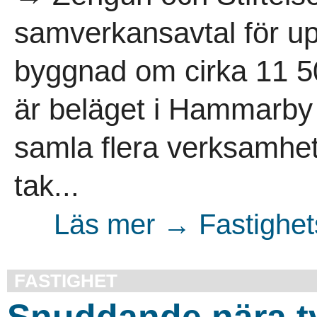
samverkansavtal för up
byggnad om cirka 11 50
är beläget i Hammarby S
samla flera verksamhe
tak...
Läs mer → Fastighet
FASTIGHET
Snuddande nära t