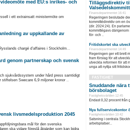
i videomöte med EU:s inrikes- och
Tilläggsdirektiv ti
Valsedelskommit
Finansdepartmentet 16:41
ssell i ett extrainsatt ministermöte om
Regeringen beslutade den
kommittédirektiv om en ö
(dir. 2024:24). En parlam
kommittégavs därigenom i 
anledning av uppkallande av
för- och ..
Fritidskortet ska utvec
Rysslands chargé d’affaires i Stockholm...
Finansdepartmentet 14:49
Regeringen ger ett brett m
fram förslag för att utveckla 
vård genom partnerskap och svensk
utveckla reformen för att m
unga att nyttja sitt fritidskor
 och sjukvårdssystem under hård press samtidigt
FASTIGHET
 stiftelsen Swecare 6,9 miljoner kronor ..
Snuddande nära t
börsbolaget
Fastighetsvärlden 12:45
Endast 0,32 procent från g
Nya fullservicekontor 
svensk livsmedelsproduktion 2045
Fastighetsvärlden 10:42
Satsning i centrala Stock
arbetsplatser...
uppföljningsbara mål för den svenska
aren ska vidare föreslå åtgärder som kan bidra