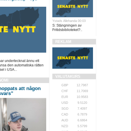
Ystads Allehanda 00:03
S: Stängningen av
Fritidsbiblioteket?..
REKLAM
ar undertecknat ännu ett
gränsa den automatiska rätten
el i USA...
VALUTAKURS
NOMI
GBP
12.7987
hoppats att någon
CHF
11.7069
 svars”
EUR
10.9583
USD
9.5120
SGD
7.4097
CAD
6.7879
AUD
6.6864
NZD
5.5799