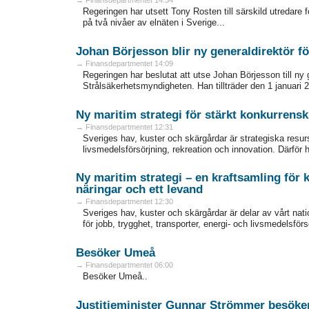
Regeringen har utsett Tony Rosten till särskild utredare 
på två nivåer av elnäten i Sverige...
Johan Börjesson blir ny generaldirektör f
→ Finansdepartmentet 14:09
Regeringen har beslutat att utse Johan Börjesson till ny
Strålsäkerhetsmyndigheten. Han tillträder den 1 januari 2
Ny maritim strategi för stärkt konkurrensk
→ Finansdepartmentet 12:31
Sveriges hav, kuster och skärgårdar är strategiska resurse
livsmedelsförsörjning, rekreation och innovation. Därför 
Ny maritim strategi – en kraftsamling för k
näringar och ett levand
→ Finansdepartmentet 12:30
Sveriges hav, kuster och skärgårdar är delar av vårt nati
för jobb, trygghet, transporter, energi- och livsmedelsförs
Besöker Umeå
→ Finansdepartmentet 06:00
Besöker Umeå..
Justitieminister Gunnar Strömmer besök