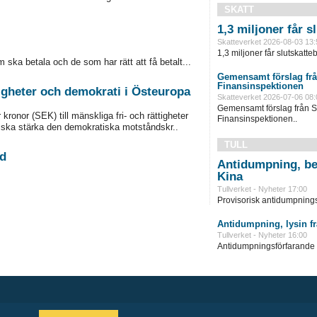
SKATT
1,3 miljoner får 
Skatteverket 2026-08-03 13:
1,3 miljoner får slutskatte
ska betala och de som har rätt att få betalt...
Gemensamt förslag frå
Finansinspektionen
tigheter och demokrati i Östeuropa
Skatteverket 2026-07-06 08:
Gemensamt förslag från S
ronor (SEK) till mänskliga fri- och rättigheter
Finansinspektionen..
 ska stärka den demokratiska motståndskr..
TULL
ad
Antidumpning, be
Kina
Tullverket - Nyheter 17:00
Provisorisk antidumpningst
Antidumpning, lysin f
Tullverket - Nyheter 16:00
Antidumpningsförfarande in