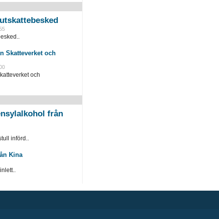
slutskattebesked
55
besked..
n Skatteverket och
00
katteverket och
nsylalkohol från
ull införd..
rån Kina
lett..