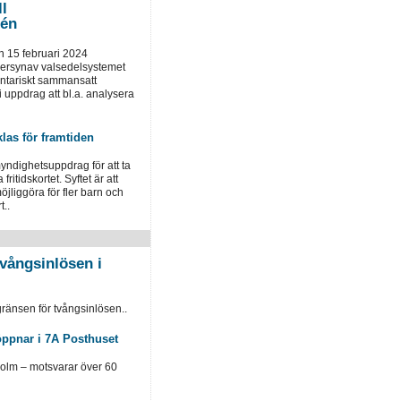
ll
tén
 15 februari 2024
versynav valsedelsystemet
entariskt sammansatt
uppdrag att bl.a. analysera
klas för framtiden
yndighetsuppdrag för att ta
fritidskortet. Syftet är att
öjliggöra för fler barn och
t..
vångsinlösen i
ränsen för tvångsinlösen..
öppnar i 7A Posthuset
holm – motsvarar över 60