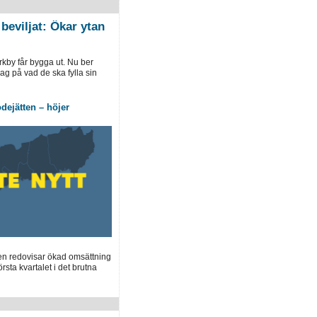
beviljat: Ökar ytan
rkby får bygga ut. Nu ber
ag på vad de ska fylla sin
dejätten – höjer
en redovisar ökad omsättning
örsta kvartalet i det brutna