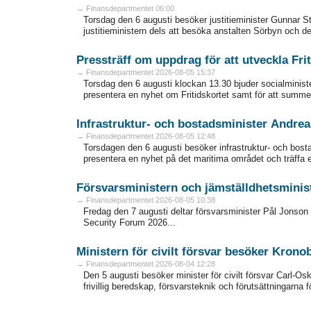
→ Finansdepartmentet 06:00
Torsdag den 6 augusti besöker justitieminister Gunna
justitieministern dels att besöka anstalten Sörbyn och del
Pressträff om uppdrag för att utveckla Frit
→ Finansdepartmentet 2026-08-05 15:37
Torsdag den 6 augusti klockan 13.30 bjuder socialminister
presentera en nyhet om Fritidskortet samt för att summer
Infrastruktur- och bostadsminister Andr
→ Finansdepartmentet 2026-08-05 12:48
Torsdagen den 6 augusti besöker infrastruktur- och bost
presentera en nyhet på det maritima området och träffa e
Försvarsministern och jämställdhetsministe
→ Finansdepartmentet 2026-08-05 10:38
Fredag den 7 augusti deltar försvarsminister Pål Jonson 
Security Forum 2026...
Ministern för civilt försvar besöker Krono
→ Finansdepartmentet 2026-08-04 12:28
Den 5 augusti besöker minister för civilt försvar Carl-O
frivillig beredskap, försvarsteknik och förutsättningarna f