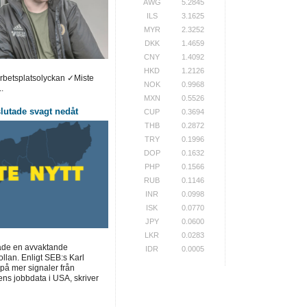
AWG
5.2845
ILS
3.1625
MYR
2.3252
DKK
1.4659
CNY
1.4092
HKD
1.2126
arbetsplatsolyckan ✓Miste
NOK
0.9968
.
MXN
0.5526
utade svagt nedåt
CUP
0.3694
THB
0.2872
TRY
0.1996
DOP
0.1632
PHP
0.1566
RUB
0.1146
INR
0.0998
ISK
0.0770
JPY
0.0600
LKR
0.0283
ade en avvaktande
IDR
0.0005
llan. Enligt SEB:s Karl
på mer signaler från
ns jobbdata i USA, skriver