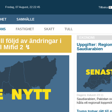
Fredag,
07 Augusti
,
22:22:46
Tillbaka
HET
SAMHÄLLE
ANS
FASTIGHET
SKATT
TULL
EKONOMI
ll följd av ändringar i
Uppgifter: Regio
l Mifid 2 ↯
Saudiarabien
Dagens Industri 23:11
Saudiarabien, Pakistan oc
hålla ett regionalt toppmöt
Trump trotsar rätt till