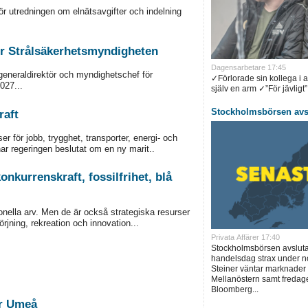
för utredningen om elnätsavgifter och indelning
ör Strålsäkerhetsmyndigheten
Dagensarbetare 17:45
 generaldirektör och myndighetschef för
✓Förlorade sin kollega i 
027...
själv en arm ✓”För jävligt”.
Stockholmsbörsen avsl
raft
r för jobb, trygghet, transporter, energi- och
har regeringen beslutat om en ny marit..
onkurrenskraft, fossilfrihet, blå
onella arv. Men de är också strategiska resurser
örjning, rekreation och innovation...
Privata Affärer 17:40
Stockholmsbörsen avslut
handelsdag strax under no
Steiner väntar marknader 
Mellanöstern samt fredage
Bloomberg...
er Umeå