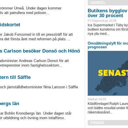
HANDEL
r Strömmer Umeå. Under dagen kommer
Butikens bygglov 
s att patrullera med polisen...
över 30 procent
Fri Köpenskap 15:05
idskortet
Ica Supermarket i Täby ky
butiken kunderna om försl
nya yta med...
 Jakob Forssmed in till en pressträff för att
a det första året med reformen på plats. ..
Omsättningslyft för mo
prognosen
eas Carlson besöker Donsö och Hönö
adsminister Andreas Carlson Donsö för att
ntreprenörer inom fastighetssektorn...
rn till Säffle
och jämställdhetsminister Nina Larsson i Säffle
Market 14:53
bergs län
Klädföretaget Ralph Laur
och bättre resultat under f
räkenskasåret...
skar Bohlin Kronobergs län. Under dagen står
ör utbildning och övning inom totalförsv..
FINANS