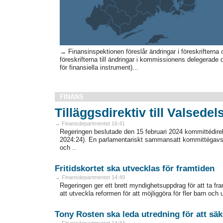
→ Finansinspektionen föreslår ändringar i föreskrifterna
föreskrifterna till ändringar i kommissionens delegerade d
för finansiella instrument)...
FINANS
Tilläggsdirektiv till Valsede
→ Finansdepartmentet 16:41
Regeringen beslutade den 15 februari 2024 kommittédire
2024:24). En parlamentariskt sammansatt kommittégavs d
och ..
Fritidskortet ska utvecklas för framtiden
→ Finansdepartmentet 14:49
Regeringen ger ett brett myndighetsuppdrag för att ta fram 
att utveckla reformen för att möjliggöra för fler barn och un
Tony Rosten ska leda utredning för att säke
→ Finansdepartmentet 14:34