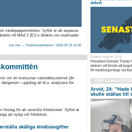
dekret
 om värdepappersrörelse. Syftet är att anpassa
irektiv till Mifid 2 (EU:s direktiv om marknader
Läs mer → Finansinspektionen / 2026-05-15 15:50
Dagens Industri 23:00
President Donald Trump h
lskommittén
dekret i ett försök att be
till medborgarskap vid föds
ktiv om en översynav valsedelsystemet (dir.
JOBB & PRIVATEKO
ärigenom i uppdrag att bl.a. analysera för-
Arvid, 24: ”Hade 
skulle ställas till
förslag för att utveckla fritidskortet. Syftet är
ga att nyttja sitt fritidskort..
rställa skäliga elnätsavgifter