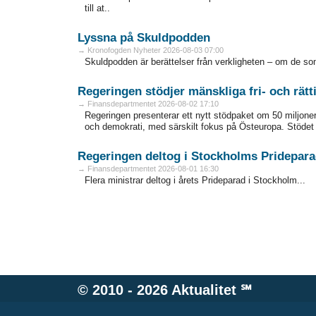
till at..
Lyssna på Skuldpodden
→ Kronofogden Nyheter 2026-08-03 07:00
Skuldpodden är berättelser från verkligheten – om de som 
Regeringen stödjer mänskliga fri- och rät
→ Finansdepartmentet 2026-08-02 17:10
Regeringen presenterar ett nytt stödpaket om 50 miljoner k
och demokrati, med särskilt fokus på Östeuropa. Stödet
Regeringen deltog i Stockholms Pridepar
→ Finansdepartmentet 2026-08-01 16:30
Flera ministrar deltog i årets Prideparad i Stockholm...
© 2010 - 2026
Aktualitet
℠