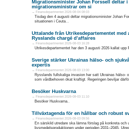
Migrationsminister Johan Forssell deltar 
migrationsministrar om si
→ Finansdepartmentet 2026-08-04 08:03
Tisdag den 4 augusti deltar migrationsminister Johan For
situationen i Ceuta...
Uttalande från Utrikesdepartementet med 
Rysslands chargé d’affaires
→ Finansdepartmentet 2026-08-03 16:28
Utrikesdepartementet har den 3 augusti 2026 kallat upp 
Sverige stärker Ukrainas hälso- och sjuk
expertis
→ Finansdepartmentet 2026-08-03 13:00
Rysslands fullskaliga invasion har satt Ukrainas hälso-
som vårdbehoven ökat kraftigt. Regeringen beviljar därför
Besöker Huskvarna
→ Finansdepartmentet 2026-08-03 11:10
Besöker Huskvarna..
Tillväxtagenda för en hållbar och robust 
→ Finansdepartmentet 2026-08-03 09:56
En särskild utredare ska lämna förslag på konkreta och 
livsmedelsproduktionen under perioden 2031–2045. Utred