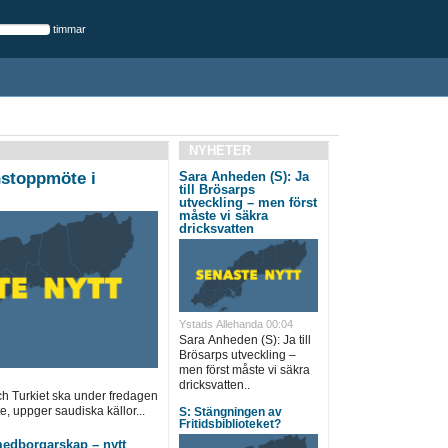
timmar
NYHETER
nstoppmöte i
Sara Anheden (S): Ja
till Brösarps
utveckling – men först
måste vi säkra
dricksvatten
Ystads Allehanda 00:04
Sara Anheden (S): Ja till
Brösarps utveckling –
men först måste vi säkra
dricksvatten..
h Turkiet ska under fredagen
e, uppger saudiska källor...
S: Stängningen av
Fritidsbiblioteket?
 medborgarskap – nytt