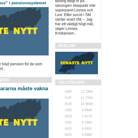
tävling tidigt in på
us” i pensionssystemet
säsongen stoppade inte
superparet Linnea och
Lexi. Efter succé i SM
väntar snart VM. – Jag
har ett väldigt högt mål,
säger Linnea
Kristiansen...
REKLAM
r höjd pension för de som
t...
NOMI
VALUTAKURS
ararna måste vakna
GBP
12.7905
CHF
11.7334
EUR
10.9608
USD
9.4808
SGD
7.4179
CAD
6.7960
AUD
6.6991
NZD
5.5880