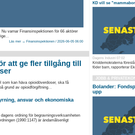
KD vill se ”mammabon
 Nu varnar Finansinspektionen för 66 aktörer
ige...
Läs mer → Finansinspektionen / 2026-06-05 06:00
Dagens Industri 07:02
 att ge fler tillgång till
Kristdemokraterna föreslå
föder barn, rapporterar Eko
ser
JOBB & PRIVATEKO
el som kan häva opioidöverdoser, ska få
Bolander: Fondsp
å grund av opioidförgiftning...
upp
styrning, ansvar och ekonomiska
m dagens ordning för begravningsverksamheten
ordningen (1990:1147) är ändamålsenligt