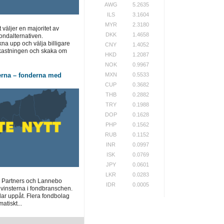
AWG
5.2635
ILS
3.1604
MYR
2.3180
t väljer en majoritet av
DKK
1.4658
ondalternativen.
a upp och välja billigare
CNY
1.4052
vkastningen och skaka om
HKD
1.2087
NOK
0.9967
erna – fonderna med
MXN
0.5533
CUP
0.3682
THB
0.2882
TRY
0.1988
DOP
0.1628
PHP
0.1562
RUB
0.1152
INR
0.0997
ISK
0.0769
JPY
0.0601
LKR
0.0283
 Partners och Lannebo
IDR
0.0005
 vinsterna i fondbranschen.
lar uppåt. Flera fondbolag
atiskt...