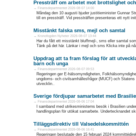
Pressträff om arbetet mot brottslighet oc
→ Finansdepartmentet 2026-08-07 14:00
Måndag den 10 augusti bjuder justitieminister Gunnar S
till en pressträff. Vid pressträffen presenteras ett nytt init
Misstänkt falska sms, mejl och samtal
→ Kronofogden Nyheter 2026-08-07 13:44
Har du fått ett misstänkt bluffmejl-, sms eller samtal s
Tänk på det här. Länkar i mejl och sms Klicka inte på nå
Uppdrag att ta fram förslag för att utveckl
barn och unga
→ Finansdepartmentet 2026-08-07 09:53
Regeringen ger E-hälsomyndigheten, Folkhälsomyndighe
ungdoms- och civilsamhällesfrågor (MUCF) och Statens kul
utvecklin..
Sverige fördjupar samarbetet med Brasili
→ Finansdepartmentet 2026-08-06 17:04
I samband med utrikesministerns besök i Brasilien unde
handlingsplan för utökat samarbete. Undertecknandet sker i
Tilläggsdirektiv till Valsedelskommittén
→ Finansdepartmentet 2026-08-06 16:41
Regeringen beslutade den 15 februari 2024 kommittédire