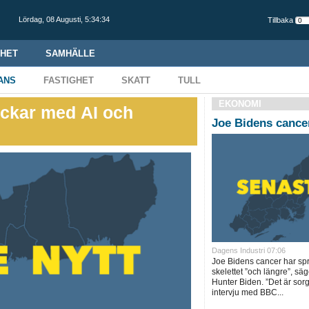
Lördag,
08 Augusti
,
5:34:35
Tillbaka
HET
SAMHÄLLE
ANS
FASTIGHET
SKATT
TULL
EKONOMI
lockar med AI och
Joe Bidens cancer
Dagens Industri 07:06
Joe Bidens cancer har spri
skelettet ”och längre”, sä
Hunter Biden. ”Det är sorgl
intervju med BBC...