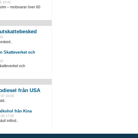
6 10:42
holm – motsvarar över 60
slutskattebesked
55
besked..
n Skatteverket och
00
katteverket och
odiesel från USA
-07 16:00
dd..
lkohol från Kina
-06 17:00
ull införd..