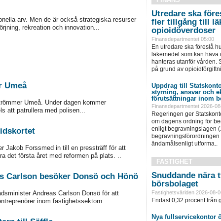
Utredare ska föres
onella arv. Men de är också strategiska resurser
fler tillgång till
örjning, rekreation och innovation...
opioidöverdoser
Finansdepartmentet 05:00
En utredare ska föreslå hu
läkemedel som kan häva o
hanteras utanför vården. S
på grund av opioidförgiftni
er Umeå
Uppdrag till Statskonto
styrning, ansvar och 
förutsättningar inom b
r Strömmer Umeå. Under dagen kommer
Finansdepartmentet 2026-08
s att patrullera med polisen...
Regeringen ger Statskonto
om dagens ordning för b
enligt begravningslagen 
idskortet
begravningsförordningen 
ändamålsenligt utforma..
 Jakob Forssmed in till en pressträff för att
a det första året med reformen på plats. ..
FASTIGHET
Snuddande nära t
eas Carlson besöker Donsö och Hönö
börsbolaget
Fastighetsvärlden 2026-08-0
adsminister Andreas Carlson Donsö för att
Endast 0,32 procent från g
ntreprenörer inom fastighetssektorn...
Nya fullservicekontor 