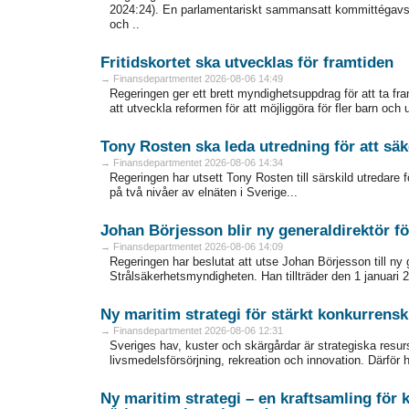
2024:24). En parlamentariskt sammansatt kommittégavs d
och ..
Fritidskortet ska utvecklas för framtiden
→ Finansdepartmentet 2026-08-06 14:49
Regeringen ger ett brett myndighetsuppdrag för att ta fram 
att utveckla reformen för att möjliggöra för fler barn och un
Tony Rosten ska leda utredning för att säke
→ Finansdepartmentet 2026-08-06 14:34
Regeringen har utsett Tony Rosten till särskild utredare 
på två nivåer av elnäten i Sverige...
Johan Börjesson blir ny generaldirektör f
→ Finansdepartmentet 2026-08-06 14:09
Regeringen har beslutat att utse Johan Börjesson till ny
Strålsäkerhetsmyndigheten. Han tillträder den 1 januari 2
Ny maritim strategi för stärkt konkurrensk
→ Finansdepartmentet 2026-08-06 12:31
Sveriges hav, kuster och skärgårdar är strategiska resurse
livsmedelsförsörjning, rekreation och innovation. Därför 
Ny maritim strategi – en kraftsamling för k