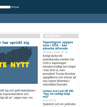
timmar
NYHETER
 har spridit sig
Vapenlagren uppges
sina i USA – kan
påverka allierade
Sveriges Radio 07:28
Enligt läckor till
amerikanska medier har
USA:s vapenlager
minskat kraftigt sen kriget
i Iran bröt ut, men
president Trump förnekar
uppgifterna och menar att
nya vapen tillverkas i
rekordtakt.Överstel..
dit sig och gett metastaser i
Linnea och Lexi till VM:
”Har ett väldigt högt
ger expresidentens son
mål”
igt att se”, säger han i en
Jnytt 07:22
Sjukdom och en avbruten