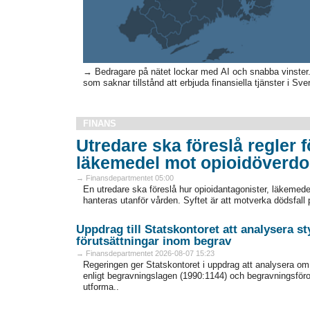
→ Bedragare på nätet lockar med AI och snabba vinster.
som saknar tillstånd att erbjuda finansiella tjänster i Sver
FINANS
Utredare ska föreslå regler för
läkemedel mot opioidöverdo
→ Finansdepartmentet 05:00
En utredare ska föreslå hur opioidantagonister, läkemed
hanteras utanför vården. Syftet är att motverka dödsfall p
Uppdrag till Statskontoret att analysera 
förutsättningar inom begrav
→ Finansdepartmentet 2026-08-07 15:23
Regeringen ger Statskontoret i uppdrag att analysera o
enligt begravningslagen (1990:1144) och begravningsför
utforma..