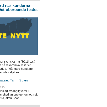
ord när kunderna
”Det oberoende testet
ger svenskarnas ”bäst i test”-
e på rekordnivå, visar en
opdog. ”Många e-handlare
r inte säljet som..
atsar: Tar in Spars
0:45
inslag av dagligvaror i
priskedjan upp genom ett nytt
la jätten Spar...