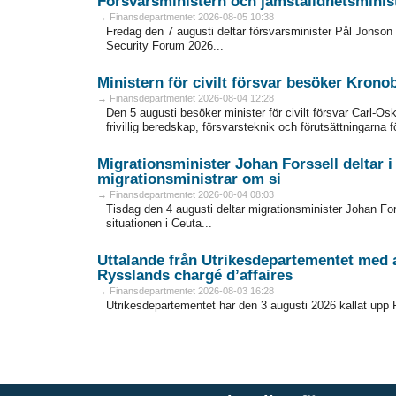
Försvarsministern och jämställdhetsministe
→ Finansdepartmentet 2026-08-05 10:38
Fredag den 7 augusti deltar försvarsminister Pål Jonson 
Security Forum 2026...
Ministern för civilt försvar besöker Krono
→ Finansdepartmentet 2026-08-04 12:28
Den 5 augusti besöker minister för civilt försvar Carl-O
frivillig beredskap, försvarsteknik och förutsättningarna f
Migrationsminister Johan Forssell deltar 
migrationsministrar om si
→ Finansdepartmentet 2026-08-04 08:03
Tisdag den 4 augusti deltar migrationsminister Johan For
situationen i Ceuta...
Uttalande från Utrikesdepartementet med 
Rysslands chargé d’affaires
→ Finansdepartmentet 2026-08-03 16:28
Utrikesdepartementet har den 3 augusti 2026 kallat upp 