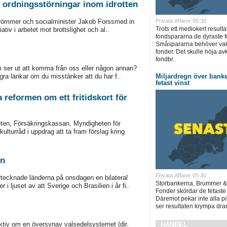
h ordningsstörningar inom idrotten
trömmer och socialminister Jakob Forssmed in
Privata Affärer 05:30
Trots ett mediokert resulta
iativ i arbetet mot brottslighet och al..
fondspararna de dyraste f
Småspararna behöver vakn
fonder. Det skulle höja a
fondbr..
om ser ut att komma från oss eller någon annan?
gra länkar om du misstänker att du har f..
Miljardregn över bank
fetast vinst
a reformen om ett fritidskort för
ten, Försäkringskassan, Myndigheten för
turråd i uppdrag att ta fram förslag kring
en
Privata Affärer 05:30
rtecknade länderna på onsdagen en bilateral
Storbankerna, Brummer &
 ljuset av att Sverige och Brasilien i år fi..
Fonder skördar de fetaste
Däremot pekar inte alla pi
ser resultaten krympa dram
ktiv om en översynav valsedelsystemet (dir.
HANDEL