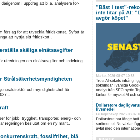
ärigenom i uppdrag att bl.a. analysera för-
”Bäst i test”-rek
inte litar på AI: 
avgör köpet”
förslag för att utveckla fritidskortet. Syftet är
ga att nyttja sitt fritidskort..
rställa skäliga elnätsavgifter
för utredningen om elnätsavgifter och indelning
Market 2026-08-07 10:53
ör Strålsäkerhetsmyndigheten
Trots AI-sökets intrång lig
sökningar i vanliga Googl
 generaldirektör och myndighetschef för
analys från SEO-byrån T
027...
tänker för mycket AI och se
Dollarstore dagligvarus
raft
livsmedel
Fri Köpenskap 2026-08-07 1
r för jobb, trygghet, transporter, energi- och
Dollarstore har länge haft 
har regeringen beslutat om en ny marit..
sortimentet. Nu växlar låg
avtal med den internationel
onkurrenskraft, fossilfrihet, blå
FINANS