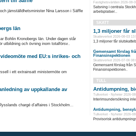
rn till Säffle
Fastighetsvärlden 2026-08-0
Satsning i centrala Stock
och jämställdhetsminister Nina Larsson i Säffle
arbetsplatser...
SKATT
bergs län
1,3 miljoner får 
Skatteverket 2026-08-03 13:
skar Bohlin Kronobergs län. Under dagen står
1,3 miljoner får slutskatte
ör utbildning och övning inom totalförsv..
Gemensamt förslag frå
Finansinspektionen
i videomöte med EU:s inrikes- och
Skatteverket 2026-07-06 08:
Gemensamt förslag från S
Finansinspektionen..
ssell i ett extrainsatt ministermöte om
TULL
Antidumpning, bi
anledning av uppkallande av
Tullverket - Nyheter 2026-08
Interimsundersökning inle
Rysslands chargé d’affaires i Stockholm...
Antidumpning, bensyla
Tullverket - Nyheter 2026-08
Provisorisk antidumpningst