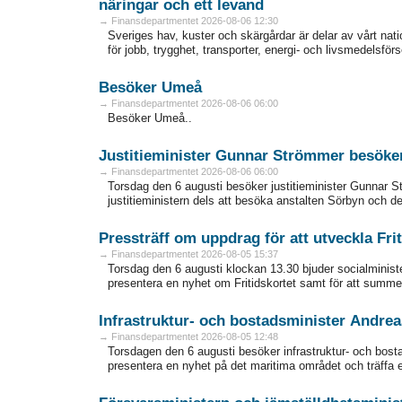
näringar och ett levand
→ Finansdepartmentet 2026-08-06 12:30
Sveriges hav, kuster och skärgårdar är delar av vårt nati
för jobb, trygghet, transporter, energi- och livsmedelsförs
Besöker Umeå
→ Finansdepartmentet 2026-08-06 06:00
Besöker Umeå..
Justitieminister Gunnar Strömmer besök
→ Finansdepartmentet 2026-08-06 06:00
Torsdag den 6 augusti besöker justitieminister Gunna
justitieministern dels att besöka anstalten Sörbyn och del
Pressträff om uppdrag för att utveckla Frit
→ Finansdepartmentet 2026-08-05 15:37
Torsdag den 6 augusti klockan 13.30 bjuder socialminister
presentera en nyhet om Fritidskortet samt för att summer
Infrastruktur- och bostadsminister Andr
→ Finansdepartmentet 2026-08-05 12:48
Torsdagen den 6 augusti besöker infrastruktur- och bost
presentera en nyhet på det maritima området och träffa e