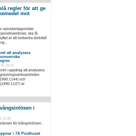
lå regler för att ge
 läkemedel mot
r opioidantagonister,
pioidöverdoser, ska få
yftet är att motverka dödsfall
ng...
ret att analysera
ekonomiska
egrav
-07 15:23
ret i uppdrag att analysera
egravningsverksamheten
(1990:1144) och
(1990:1147) är
vångsinlösen i
6 12:45
ränsen för tvångsinlösen..
öppnar i 7A Posthuset