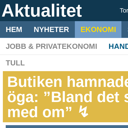
Aktualitet
To
HEM
NYHETER
EKONOMI
JOBB & PRIVATEKONOMI
HAN
TULL
Butiken hamnade
öga: ”Bland det s
med om” ↯