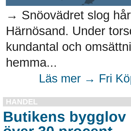
→ Snöovädret slog hårt
Härnösand. Under tors
kundantal och omsättn
hemma...
Läs mer → Fri Kö
HANDEL
Butikens bygglov b