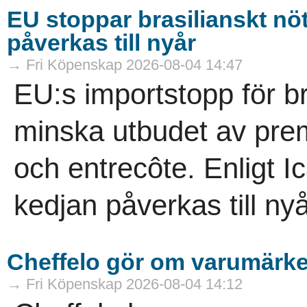
EU stoppar brasilianskt nö
påverkas till nyår
→ Fri Köpenskap 2026-08-04 14:47
EU:s importstopp för br
minska utbudet av prem
och entrecôte. Enligt I
kedjan påverkas till nyå
Cheffelo gör om varumärke
→ Fri Köpenskap 2026-08-04 14:12