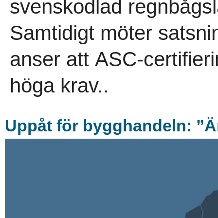
svenskodlad regnbågsla
Samtidigt möter satsn
anser att ASC-certifierin
höga krav..
Uppå