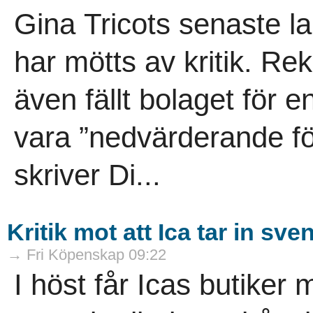
Gina Tricots senaste la
har mötts av kritik. 
även fällt bolaget för 
vara ”nedvärderande för
skriver Di...
Kritik mot att Ica tar in s
→ Fri Köpenskap 09:22
I höst får Icas butiker 