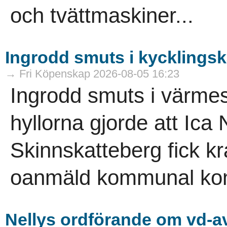
och tvättmaskiner...
Ingrodd smuts i kycklings
→ Fri Köpenskap 2026-08-05 16:23
Ingrodd smuts i värme
hyllorna gjorde att Ica
Skinnskatteberg fick kr
oanmäld kommunal kont
Nellys ordförande om vd-av