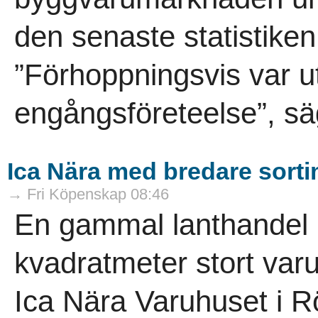
den senaste statistike
”Förhoppningsvis var ut
engångsföreteelse”, sä
Ica Nära med bredare sort
→ Fri Köpenskap 08:46
En gammal lanthandel ha
kvadratmeter stort varuh
Ica Nära Varuhuset i R