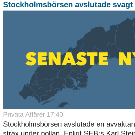
Stockholmsbörsen avslutade svagt
Privata Affärer 17:40
Stockholmsbörsen avslutade en avvakta
strax under nollan. Enligt SEB:s Karl Stei