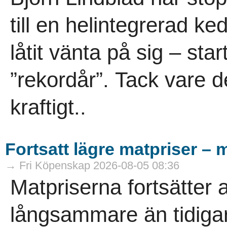
till en helintegrerad ke
låtit vänta på sig – sta
”rekordår”. Tack vare d
kraftigt..
Fortsatt lägre matpriser – 
→ Fri Köpenskap 2026-08-05 08:36
Matpriserna fortsätter 
långsammare än tidigare.