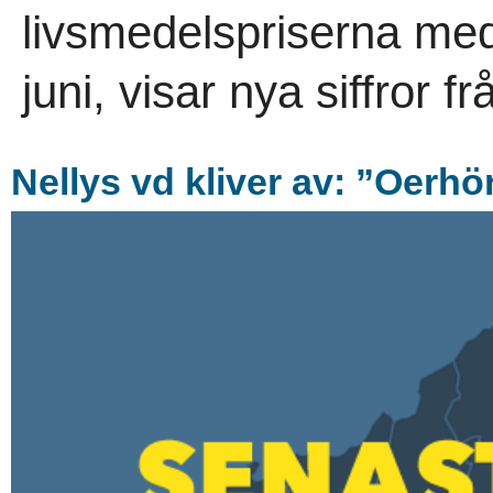
livsmedelspriserna med
juni, visar nya siffror f
Nellys vd kliver av: ”Oerhö