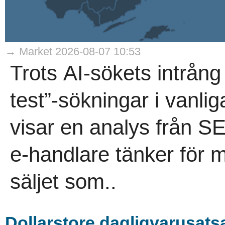
→ Market 2026-08-07 10:53
Trots AI-sökets intrång
test”-sökningar i vanli
visar en analys från 
e-handlare tänker för m
säljet som..
Dollarstore dagligvarusatsa