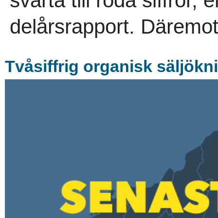
svarta till röda siffror
delårsrapport. Däremot
Tvåsiffrig organisk säljökn