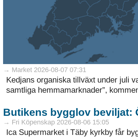
→ Market 2026-08-07 07:31
Kedjans organiska tillväxt under juli 
samtliga hemmamarknader”, kommenter
Butikens bygglov beviljat:
→ Fri Köpenskap 2026-08-06 15:05
Ica Supermarket i Täby kyrkby får by