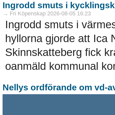
Ingrodd smuts i kycklings
→ Fri Köpenskap 2026-08-05 16:23
Ingrodd smuts i värme
hyllorna gjorde att Ica
Skinnskatteberg fick kr
oanmäld kommunal kont
Nellys ordförande om vd-av