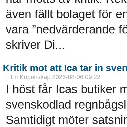
även fällt bolaget för 
vara ”nedvärderande för
skriver Di...
Kritik mot att Ica tar in s
→ Fri Köpenskap 2026-08-06 09:22
I höst får Icas butiker 
svenskodlad regnbågsla
Samtidigt möter satsn