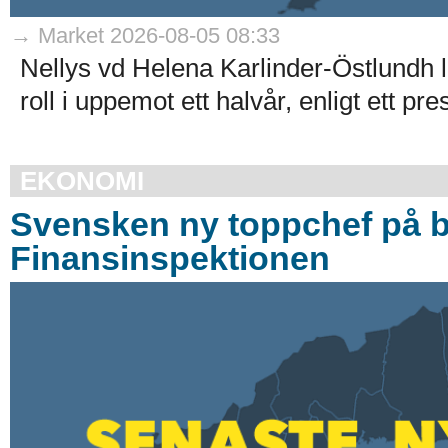
→ Market 2026-08-05 08:33
Nellys vd Helena Karlinder-Östlundh l
roll i uppemot ett halvår, enligt ett p
EKONOMI
Svensken ny toppchef på br
Finansinspektionen