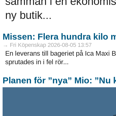
samman i en ekonomisk
ny butik...
Missen: Flera hundra kilo mj
→ Fri Köpenskap 2026-08-05 13:57
En leverans till bageriet på Ica Maxi B
sprutades in i fel rör...
Planen för ”nya” Mio: ”Nu k