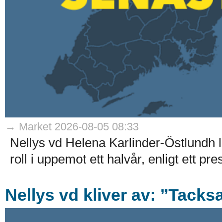
→ Market 2026-08-05 08:33
Nellys vd Helena Karlinder-Östlundh l
roll i uppemot ett halvår, enligt ett p
Nellys vd kliver av: ”Tack