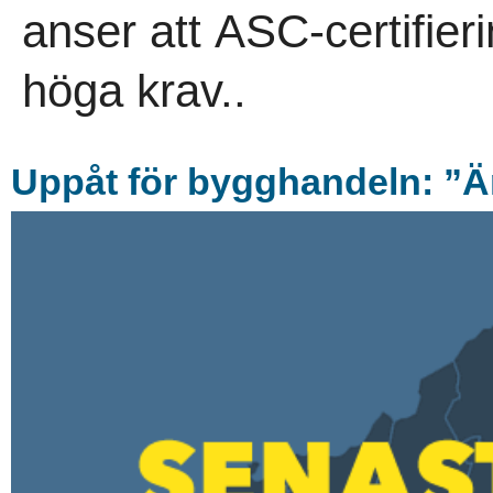
anser att ASC-certifierin
höga krav..
Uppå