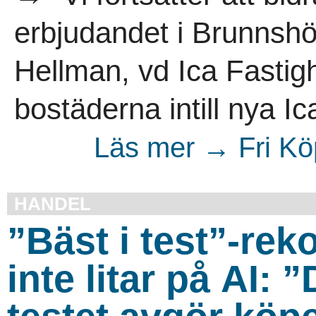
erbjudandet i Brunnshö
Hellman, vd Ica Fastigh
bostäderna intill nya I
Läs mer → Fri Kö
HANDEL
”Bäst i test”-re
inte litar på AI: