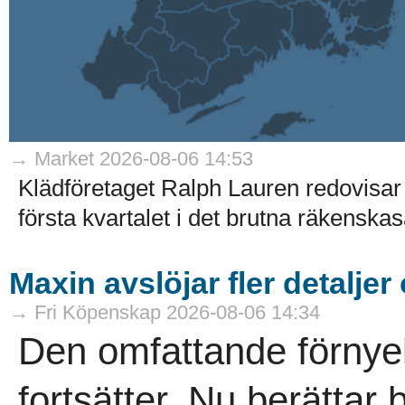
→ Market 2026-08-06 14:53
Klädföretaget Ralph Lauren redovisar 
första kvartalet i det brutna räkenskaså
Maxin avslöjar fler detaljer
→ Fri Köpenskap 2026-08-06 14:34
Den omfattande förnye
fortsätter. Nu berättar