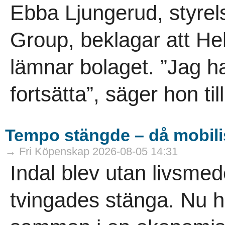
Ebba Ljungerud, styrel
Group, beklagar att He
lämnar bolaget. ”Jag h
fortsätta”, säger hon til
Tempo stängde – då mobili
→ Fri Köpenskap 2026-08-05 14:31
Indal blev utan livsme
tvingades stänga. Nu h