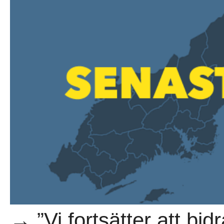
→ ”Vi fortsätter att bid