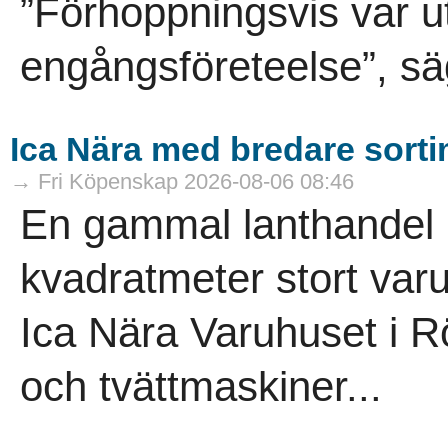
”Förhoppningsvis var ut
engångsföreteelse”, sä
Ica Nära med bredare sort
→ Fri Köpenskap 2026-08-06 08:46
En gammal lanthandel ha
kvadratmeter stort varuh
Ica Nära Varuhuset i R
och tvättmaskiner...