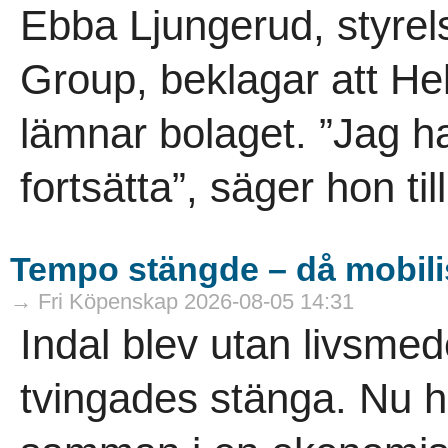
Ebba Ljungerud, styrel
Group, beklagar att He
lämnar bolaget. ”Jag h
fortsätta”, säger hon til
Tempo stängde – då mobili
→ Fri Köpenskap 2026-08-05 14:31
Indal blev utan livsme
tvingades stänga. Nu h