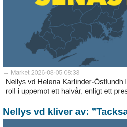
→ Market 2026-08-05 08:33
Nellys vd Helena Karlinder-Östlundh l
roll i uppemot ett halvår, enligt ett p
Nellys vd kliver av: ”Tack