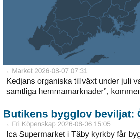
→ Market 2026-08-07 07:31
Kedjans organiska tillväxt under juli 
samtliga hemmamarknader”, kommenter
Butikens bygglov beviljat:
→ Fri Köpenskap 2026-08-06 15:05
Ica Supermarket i Täby kyrkby får by