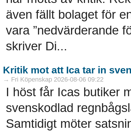
även fällt bolaget för 
vara ”nedvärderande för
skriver Di...
Kritik mot att Ica tar in s
→ Fri Köpenskap 2026-08-06 09:22
I höst får Icas butiker 
svenskodlad regnbågsla
Samtidigt möter satsn