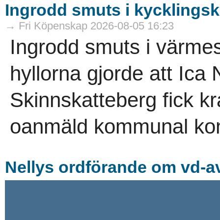
Ingrodd smuts i kycklings
→ Fri Köpenskap 2026-08-05 16:23
Ingrodd smuts i värme
hyllorna gjorde att Ica
Skinnskatteberg fick kr
oanmäld kommunal kont
Nellys ordförande om vd-av