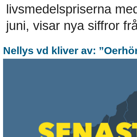
livsmedelspriserna med
juni, visar nya siffror f
Nellys vd kliver av: ”Oerhö