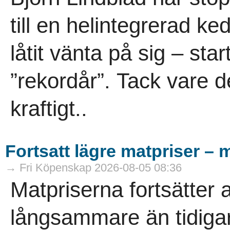
till en helintegrerad ke
låtit vänta på sig – sta
”rekordår”. Tack vare d
kraftigt..
Fortsatt lägre matpriser – 
→ Fri Köpenskap 2026-08-05 08:36
Matpriserna fortsätter 
långsammare än tidigare.