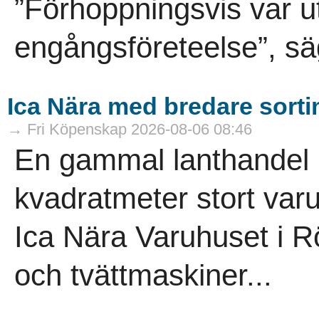
”Förhoppningsvis var ut
engångsföreteelse”, sä
Ica Nära med bredare sort
→ Fri Köpenskap 2026-08-06 08:46
En gammal lanthandel ha
kvadratmeter stort varuh
Ica Nära Varuhuset i R
och tvättmaskiner...