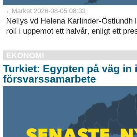
→ Market 2026-08-05 08:33
Nellys vd Helena Karlinder-Östlundh l
roll i uppemot ett halvår, enligt ett p
EKONOMI
Turkiet: Egypten på väg in 
försvarssamarbete