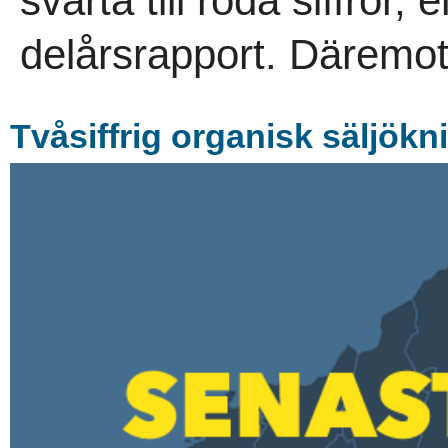
svarta till röda siffror
delårsrapport. Däremot
Tvåsiffrig organisk säljökn