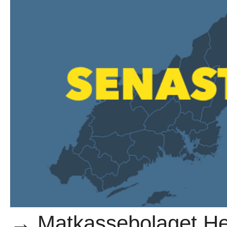
→ Matkassebolaget Hel