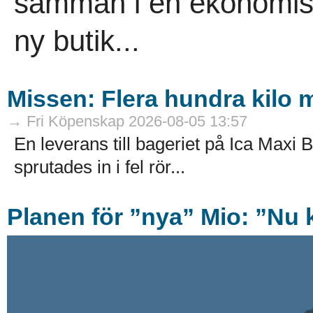
samman i en ekonomisk
ny butik...
Missen: Flera hundra kilo mj
→ Fri Köpenskap 2026-08-05 13:57
En leverans till bageriet på Ica Maxi B
sprutades in i fel rör...
Planen för ”nya” Mio: ”Nu k