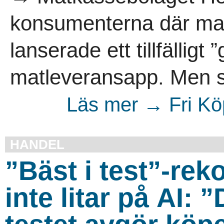
konsumenterna där mat
lanserade ett tillfälligt 
matleveransapp. Men sa
Läs mer → Fri Kö
HANDEL
”Bäst i test”-re
inte litar på AI: