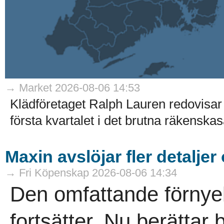
→ Market 2026-08-06 14:53
Klädföretaget Ralph Lauren redovisar 
första kvartalet i det brutna räkenskaså
Maxin avslöjar fler detaljer
→ Fri Köpenskap 2026-08-06 14:34
Den omfattande förnye
fortsätter. Nu berättar