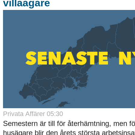
villaägare
Privata Affärer 05:30
Semestern är till för återhämtning, men 
husägare blir den årets största arbetsinsa