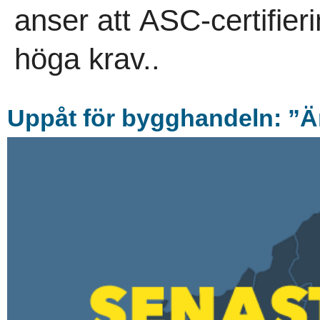
anser att ASC-certifierin
höga krav..
Uppå