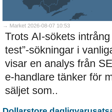
→ Market 2026-08-07 10:53
Trots AI-sökets intrång
test”-sökningar i vanli
visar en analys från 
e-handlare tänker för m
säljet som..
Dollarstore dagligvarusatsa