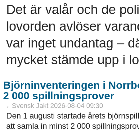
Det är valår och de pol
lovorden avlöser vara
var inget undantag – dä
mycket stämde upp i lov
Björninventeringen i Norrbo
2 000 spillningsprover
→ Svensk Jakt 2026-08-04 09:30
Den 1 augusti startade årets björnspil
att samla in minst 2 000 spillningsprov