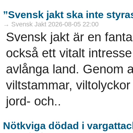
”Svensk jakt ska inte styra
→ Svensk Jakt 2026-08-05 22:00
Svensk jakt är en fanta
också ett vitalt intress
avlånga land. Genom ans
viltstammar, viltolycko
jord- och..
Nötkviga dödad i vargattac