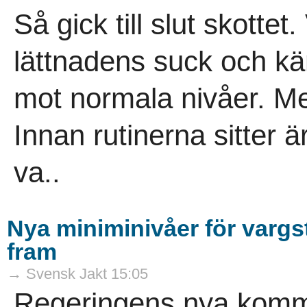
Så gick till slut skottet.
lättnadens suck och kä
mot normala nivåer. Men
Innan rutinerna sitter är 
va..
Nya miniminivåer för varg
fram
→ Svensk Jakt 15:05
Regeringens nya komm