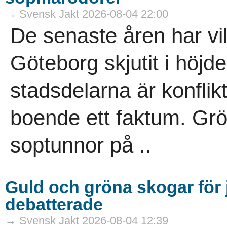
→ Svensk Jakt 2026-08-04 22:00
De senaste åren har vi
Göteborg skjutit i höjde
stadsdelarna är konflik
boende ett faktum. Gr
soptunnor på ..
Guld och gröna skogar för j
debatterade
→ Svensk Jakt 2026-08-04 12:39