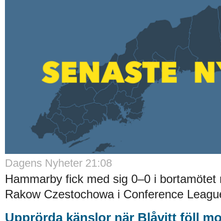
Dagens Nyheter 21:08
Hammarby fick med sig 0–0 i bortamötet 
Rakow Czestochowa i Conference League-
Upprörda känslor när Blåvitt föll m