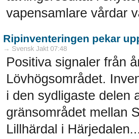
vapensamlare vårdar vå
Ripinventeringen pekar uppå
→ Svensk Jakt 07:48
Positiva signaler från å
Lövhögsområdet. Inven
i den sydligaste delen a
gränsområdet mellan S
Lillhärdal i Härjedalen..