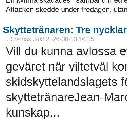
En kvinna skadades i samband med en
Attacken skedde under fredagen, utanf
Skyttetränaren: Tre nycklar 
→ Svensk Jakt 2026-08-03 10:05
Vill du kunna avlossa et
geväret när viltetväl 
skidskyttelandslagets f
skyttetränareJean-Marc 
kunskap...