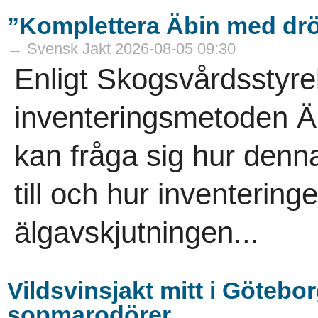
”Komplettera Äbin med drö
→ Svensk Jakt 2026-08-05 09:30
Enligt Skogsvårdsstyre
inventeringsmetoden Äb
kan fråga sig hur denna
till och hur inventeringe
älgavskjutningen...
Vildsvinsjakt mitt i Götebor
sopmarodörer