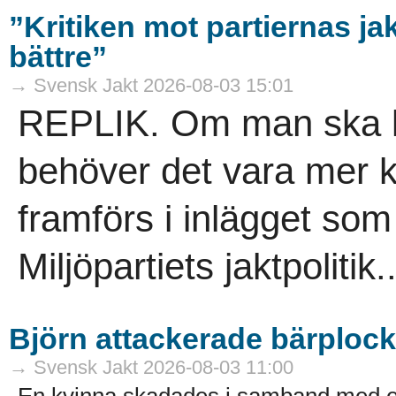
”Kritiken mot partiernas ja
bättre”
→ Svensk Jakt 2026-08-03 15:01
REPLIK. Om man ska krit
behöver det vara mer 
framförs i inlägget so
Miljöpartiets jaktpolitik..
Björn attackerade bärploc
→ Svensk Jakt 2026-08-03 11:00