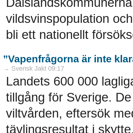
Dalslandskommunerna vi
vildsvinspopulation och
bli ett nationellt försö
”Vapenfrågorna är inte kla
→ Svensk Jakt 09:17
Landets 600 000 laglig
tillgång för Sverige. D
viltvården, eftersök m
tävlingsresultat i skytt