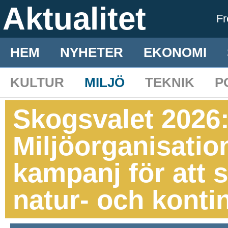
Aktualitet
F
HEM
NYHETER
EKONOMI
KULTUR
MILJÖ
TEKNIK
P
Skogsvalet 2026
Miljöorganisatio
kampanj för att 
natur- och konti