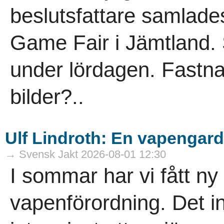
beslutsfattare samlade
Game Fair i Jämtland. 
under lördagen. Fastn
bilder?..
Ulf Lindroth: En vapengard
→ Svensk Jakt 2026-08-01 12:30
I sommar har vi fått n
vapenförordning. Det in