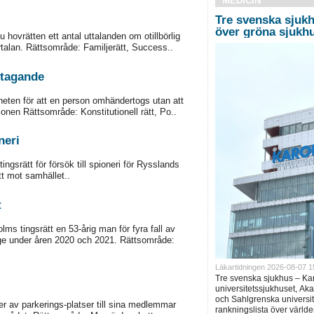
MEDICIN
Tre svenska sjukh
över gröna sjukh
hovrätten ett antal uttalanden om otillbörlig
rtalan. Rättsområde: Familjerätt, Success..
rtagande
eten för att en person omhändertogs utan att
ionen Rättsområde: Konstitutionell rätt, Po..
neri
gsrätt för försök till spioneri för Rysslands
tt mot samhället..
t
s tingsrätt en 53-årig man för fyra fall av
ige under åren 2020 och 2021. Rättsområde:
Läkartidningen 2026-08-07 1
Tre svenska sjukhus – Ka
universitetssjukhuset, Ak
och Sahlgrenska universite
r av parkerings-platser till sina medlemmar
rankningslista över världe