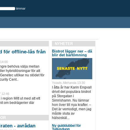
timmar
NYHETER
 för offline-lås från
Bistrot lägger ner – då
blir det bartömning
 14:00
ängre behöva välja mellan
ller hybridlösningar för att
 Genetec utökar nu stödet för
urity Cent..
Ystads Allehanda 13:30
I åtta år har Karin Engvall
drivit det populära bistrot
7 12:46
på Storgatan i
i region Mitt ut med att ett
Simrishamn. Nu lämnar
it om bedrägerier där
hon över till nya krafter. –
Det är vemodigt, men jag
måste sluta av
SOR
hälsoskäl...
raten - avrådan
Ny gulddubbel för
Tullusduon