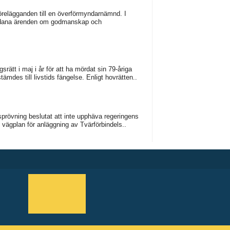
örelägganden till en överförmyndarnämnd. I
sådana ärenden om godmanskap och
ätt i maj i år för att ha mördat sin 79-åriga
es till livstids fängelse. Enligt hovrätten..
prövning beslutat att inte upphäva regeringens
 vägplan för anläggning av Tvärförbindels..