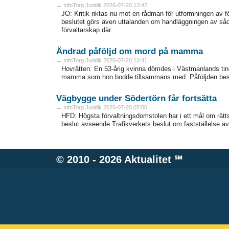
→ InfoTorg Juridik 2026-07-20 13:42
JO: Kritik riktas nu mot en rådman för utformningen av f
beslutet görs även uttalanden om handläggningen av 
förvaltarskap där..
Ändrad påföljd om mord på mamma
→ InfoTorg Juridik 2026-07-20 13:41
Hovrätten: En 53-årig kvinna dömdes i Västmanlands tingsr
mamma som hon bodde tillsammans med. Påföljden bestämd
Vägbygge under Södertörn får fortsätta
→ InfoTorg Juridik 2026-07-20 07:00
HFD: Högsta förvaltningsdomstolen har i ett mål om rätts
beslut avseende Trafikverkets beslut om fastställelse av
© 2010 - 2026
Aktualitet
℠