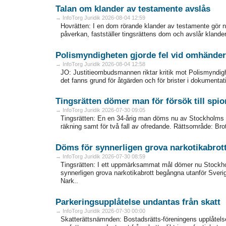
Talan om klander av testamente avslås
→ InfoTorg Juridik 2026-08-04 12:59
Hovrätten: I en dom rörande klander av testamente gör nu 
påverkan, fastställer tingsrättens dom och avslår klande
Polismyndigheten gjorde fel vid omhände
→ InfoTorg Juridik 2026-08-04 12:58
JO: Justitieombudsmannen riktar kritik mot Polismyndigh
det fanns grund för åtgärden och för brister i dokumentat
Tingsrätten dömer man för försök till spio
→ InfoTorg Juridik 2026-07-30 09:05
Tingsrätten: En en 34-årig man döms nu av Stockholms tin
räkning samt för två fall av ofredande. Rättsområde: Bro
Döms för synnerligen grova narkotikabrot
→ InfoTorg Juridik 2026-07-30 08:59
Tingsrätten: I ett uppmärksammat mål dömer nu Stockholm
synnerligen grova narkotikabrott begångna utanför Sver
Nark..
Parkeringsupplåtelse undantas från skatt
→ InfoTorg Juridik 2026-07-30 00:00
Skatterättsnämnden: Bostadsrätts-föreningens upplåtelse