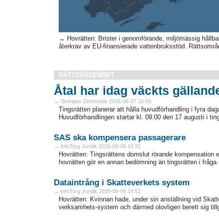
→ Hovrätten: Brister i genomförande, miljömässig hållbar
återkrav av EU‑finansierade vattenbruksstöd. Rättsområde:
RÄTTSVÄSENDET
Åtal har idag väckts gälland
→ Sveriges Domstolar 2026-08-07 10:50
Tingsrätten planerar att hålla huvudförhandling i fyra da
Huvudförhandlingen startar kl. 09:00 den 17 augusti i ti
SAS ska kompensera passagerare
→ InfoTorg Juridik 2026-08-06 14:52
Hovrätten: Tingsrättens domslut rörande kompensation en
hovrätten gör en annan bedömning än tingsrätten i fråga
Dataintrång i Skatteverkets system
→ InfoTorg Juridik 2026-08-06 14:52
Hovrätten: Kvinnan hade, under sin anställning vid Skatt
verksamhets-system och därmed olovligen berett sig tillgå