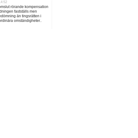
14:52
domslut rörande kompensation
dningen fastställs men
dömning än tingsrätten i
ordinära omständigheter..