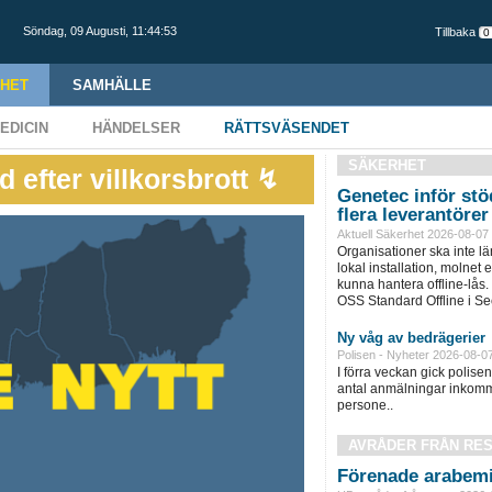
Söndag,
09 Augusti
,
11:44:54
Tillbaka
HET
SAMHÄLLE
EDICIN
HÄNDELSER
RÄTTSVÄSENDET
SÄKERHET
 efter villkorsbrott ↯
Genetec inför stöd
flera leverantörer
Aktuell Säkerhet 2026-08-07
Organisationer ska inte l
lokal installation, molnet e
kunna hantera offline-lås.
OSS Standard Offline i Sec
Ny våg av bedrägerier
Polisen - Nyheter 2026-08-0
I förra veckan gick polisen 
antal anmälningar inkomm
persone..
AVRÅDER FRÅN RE
Förenade arabemi