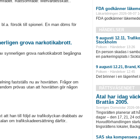
området. Rättsområde: Mervärdesskatt..
FDA godkänner läkeme
Läkartidningen 2026-08-07 1
FDA godkänner läkemedel 
bl.a. försök till spioneri. En man döms för
HÄNDELSER
9 augusti 12.11, Trafi
Stockholm
erligen grova narkotikabrott.
Polisen - Händelser 13:26
En person skadas i samba
 av synnerligen grova narkotikabrott begångna
en parkeringsplats i Sickla
9 augusti 12.21, Brand, 
Polisen - Händelser 12:45
Det brinner i en lägenhet 
lning fastställs nu av hovrätten. Frågor om
gendom prövas utan att hovrätten gör någon
RÄTTSVÄSENDET
Åtal har idag väc
Brattås 2005.
Sveriges Domstolar 2026-08
Tingsrätten planerar att h
att han till följd av trafikolyckan drabbats av
dagar – den 17, 21, 24 oc
talan om trafikskadeersättning därför..
Huvudförhandlingen startar
tingsrättens lokaler, Back
SAS ska kompensera p