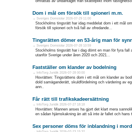
omfattas av undantaget från skatteplikt inom fastighets
Dom i mål om försök till spioneri m.m.
→ Sveriges Domstolar 2026-07-29 11:00
Stockholms tingsrätt har idag meddelat dom i ett mål om 
försök till spioneri och två fall av ofredande...
Tingsrätten dömer en 53-årig man för synn
→ Sveriges Domstolar 2026-07-28 10:59
Stockholms tingsrätt har i dag dömt en man för fyra fall
utanför Sverige under åren 2020 och 2021...
Fastställer om klander av bodelning
→ InfoTorg Juridik 2026-07-28 00:00
Hovrätten: Tingsrättens dom i ett mål om klander av bode
dold samäganderätt, skuldfördelning och värdering av e
ann..
Får rätt till trafikskadeersättning
→ InfoTorg Juridik 2026-07-27 18:18
Hovrätten: Mannen anses ha gjort det klart mera sannolikt 
en sådan hjärnskakning än att så inte är fallet och hans 
Sex personer döms för inblandning i mord
→ InfoTorg Juridik 2026-07-23 15:32