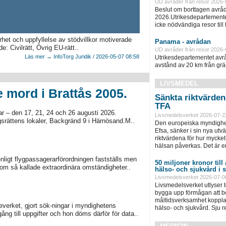
UD avråder från resor 2026-
Beslut om borttagen avråd
2026.Utrikesdepartementet
icke nödvändiga resor till
het och uppfyllelse av stödvillkor motiverade
Panama - avrådan
 Civilrätt, Övrig EU-rätt..
UD avråder från resor 2026-
Läs mer → InfoTorg Juridik / 2026-05-07 08:58
Utrikesdepartementet avråd
avstånd av 20 km från grän
LIVSMEDEL
e mord i Brattås 2005.
Sänkta riktvärde
TFA
gar – den 17, 21, 24 och 26 augusti 2026.
Livsmedelsverket 2026-07-2
ngsrättens lokaler, Backgränd 9 i Härnösand.M..
Den europeiska myndighet
Efsa, sänker i sin nya ut
riktvärdena för hur mycket 
hälsan påverkas. Det är e
ligt flygpassagerarförordningen fastställs men
50 miljoner kronor till
 om så kallade extraordinära omständigheter..
hälso- och sjukvård i
Livsmedelsverket 2026-07-0
Livsmedelsverket utlyser to
bygga upp förmågan att be
måltidsverksamhet kopplad
everket, gjort sök-ningar i myndighetens
hälso- och sjukvård. Sju 
ng till uppgifter och hon döms därför för data..