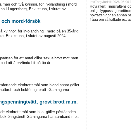
InfoTorg Juridik 2026-08-06 
a män och två kvinnor, för in-blandning i mord
Hovrätten: Tingsrättens 
n i Lagersberg, Eskilstuna, i slutet av ..
enligt flygpassagerarföror
hovrätten gör en annan be
fråga om så kallade extra
d och mord-försök
 kvinnor, för in-blandning i mord på en 35-årig
, Eskilstuna, i slutet av augusti 2024...
rätten för ett antal olika sexualbrott mot barn
rbud att återvända hit på tio år. ..
 omfattande ekobrottsmål som bland annat gäller
utbrott och bokföringsbrott. Gärningarna ..
ngspenningtvätt, grovt brott m.m.
ande ekobrottsmål som bl.a. gäller påståenden
h bokföringsbrott.Gärningarna har samband me..