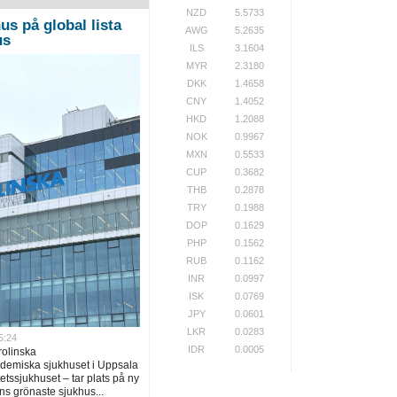
NZD
5.5733
us på global lista
AWG
5.2635
us
ILS
3.1604
MYR
2.3180
DKK
1.4658
CNY
1.4052
HKD
1.2088
NOK
0.9967
MXN
0.5533
CUP
0.3682
THB
0.2878
TRY
0.1988
DOP
0.1629
PHP
0.1562
RUB
0.1162
INR
0.0997
ISK
0.0769
JPY
0.0601
LKR
0.0283
5:24
IDR
0.0005
rolinska
ademiska sjukhuset i Uppsala
tssjukhuset – tar plats på ny
ns grönaste sjukhus...