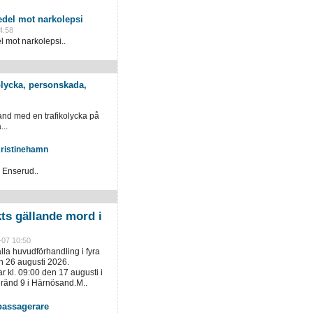
del mot narkolepsi
4:58
mot narkolepsi..
kolycka, personskada,
nd med en trafikolycka på
...
Kristinehamn
i Enserud..
kts gällande mord i
-07 10:50
ålla huvudförhandling i fyra
h 26 augusti 2026.
 kl. 09:00 den 17 augusti i
gränd 9 i Härnösand.M..
assagerare