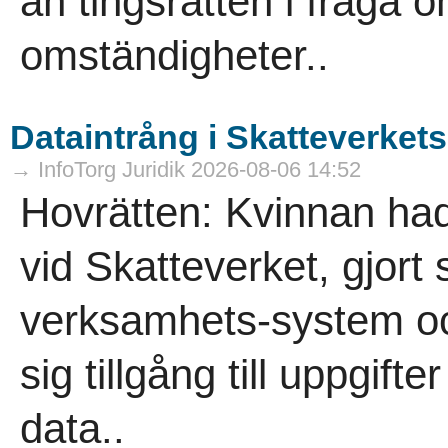
än tingsrätten i fråga 
omständigheter..
Dataintrång i Skatteverket
→ InfoTorg Juridik 2026-08-06 14:52
Hovrätten: Kvinnan had
vid Skatteverket, gjort
verksamhets-system oc
sig tillgång till uppgif
data..