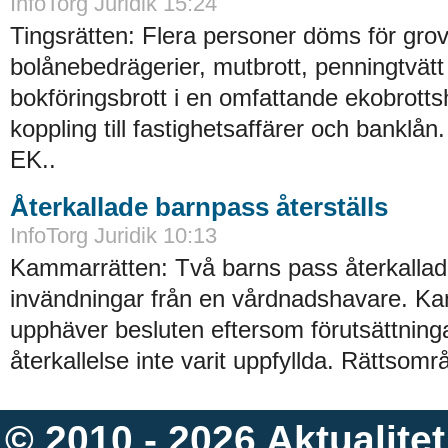
InfoTorg Juridik 15:24
Tingsrätten: Flera personer döms för gro
bolånebedrägerier, mutbrott, penningtvätt
bokföringsbrott i en omfattande ekobrott
koppling till fastighetsaffärer och banklå
EK..
Återkallade barnpass återställs
InfoTorg Juridik 10:13
Kammarrätten: Två barns pass återkallad
invändningar från en vårdnadshavare. K
upphäver besluten eftersom förutsättning
återkallelse inte varit uppfyllda. Rättsomr
© 2010 - 2026
Aktualitet