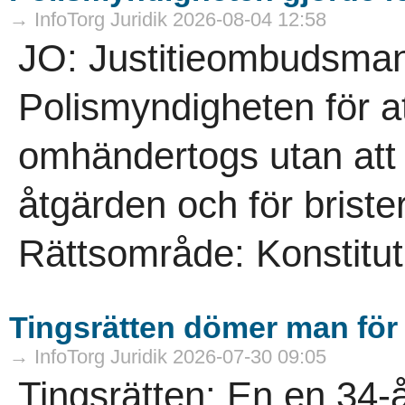
→ InfoTorg Juridik 2026-08-04 12:58
JO: Justitieombudsmann
Polismyndigheten för a
omhändertogs utan att 
åtgärden och för brist
Rättsområde: Konstitutio
Tingsrätten dömer man för f
→ InfoTorg Juridik 2026-07-30 09:05
Tingsrätten: En en 34