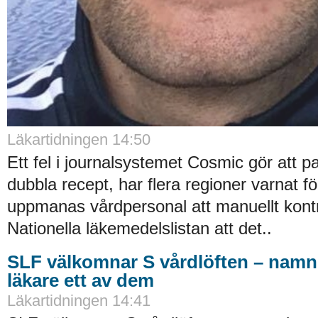
Läkartidningen 14:50
Ett fel i journalsystemet Cosmic gör att pa
dubbla recept, har flera regioner varnat f
uppmanas vårdpersonal att manuellt kontro
Nationella läkemedelslistan att det..
SLF välkomnar S vårdlöften – namn
läkare ett av dem
Läkartidningen 14:41