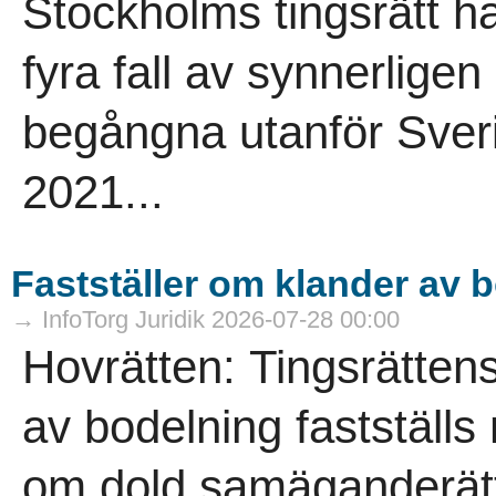
Stockholms tingsrätt h
fyra fall av synnerligen
begångna utanför Sver
2021...
Fastställer om klander av 
→ InfoTorg Juridik 2026-07-28 00:00
Hovrätten: Tingsrätten
av bodelning fastställs
om dold samäganderätt