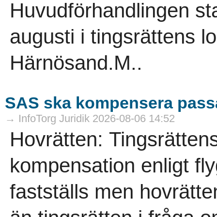
Huvudförhandlingen sta
augusti i tingsrättens l
Härnösand.M..
SAS ska kompensera pass
→ InfoTorg Juridik 2026-08-06 14:52
Hovrätten: Tingsrätten
kompensation enligt fl
fastställs men hovrät