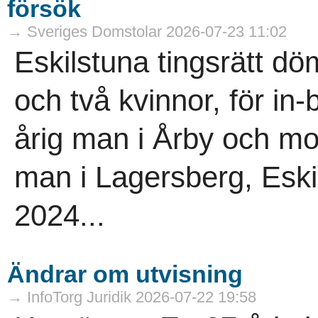
försök
→ Sveriges Domstolar 2026-07-23 11:02
Eskilstuna tingsrätt d
och två kvinnor, för in
årig man i Årby och mo
man i Lagersberg, Eskil
2024...
Ändrar om utvisning
→ InfoTorg Juridik 2026-07-22 19:58