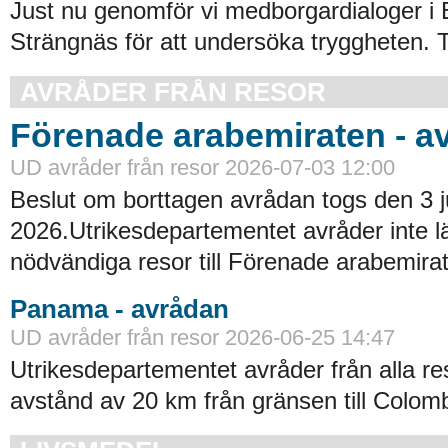
Just nu genomför vi medborgardialoger i 
Strängnäs för att undersöka tryggheten. Tyc
AVRÅDER FRÅN RESOR
Förenade arabemiraten - a
UD avråder från resor 2026-07-03 12:00
Beslut om borttagen avrådan togs den 3 ju
2026.Utrikesdepartementet avråder inte lä
nödvändiga resor till Förenade arabemirat
Panama - avrådan
UD avråder från resor 2026-06-25 14:47
Utrikesdepartementet avråder från alla re
avstånd av 20 km från gränsen till Colomb