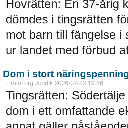
Hovrätten: En 37-årig 
dömdes i tingsrätten för
mot barn till fängelse i 
ur landet med förbud att
Dom i stort näringspennin
→ InfoTorg Juridik 2026-07-22 19:56
Tingsrätten: Södertälje
dom i ett omfattande 
annat gäller påstående