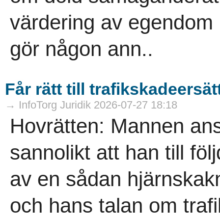
värdering av egendom p
gör någon ann..
Får rätt till trafikskadeersä
→ InfoTorg Juridik 2026-07-27 18:18
Hovrätten: Mannen anse
sannolikt att han till fö
av en sådan hjärnskakni
och hans talan om trafi