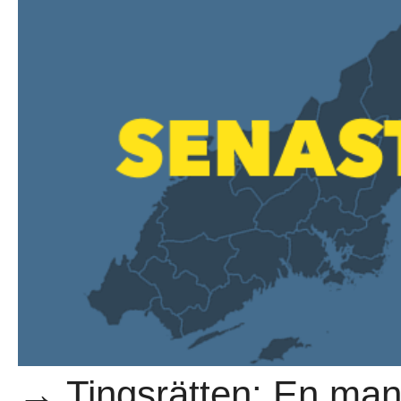
→ Tingsrätten: En man 