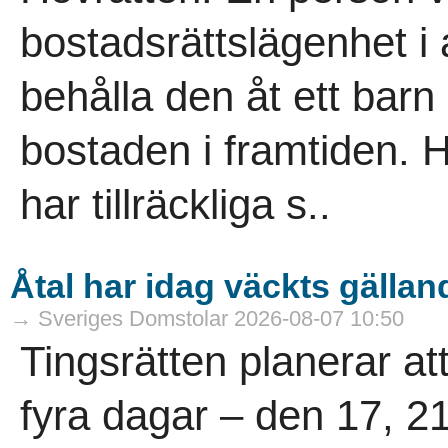
bostadsrättslägenhet i
behålla den åt ett bar
bostaden i framtiden. H
har tillräckliga s..
Åtal har idag väckts gällan
→ Sveriges Domstolar 2026-08-07 10:50
Tingsrätten planerar at
fyra dagar – den 17, 2