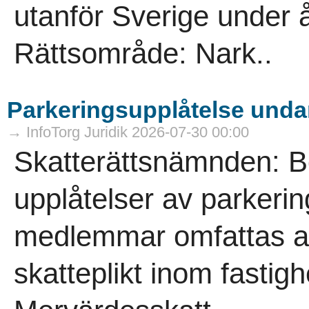
utanför Sverige under 
Rättsområde: Nark..
Parkeringsupplåtelse undan
→ InfoTorg Juridik 2026-07-30 00:00
Skatterättsnämnden: B
upplåtelser av parkering
medlemmar omfattas av
skatteplikt inom fasti