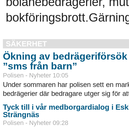
bolånebedrägerier, mut
bokföringsbrott.Gärni
SÄKERHET
Ökning av bedrägeriförsök
”sms från barn”
Polisen - Nyheter 10:05
Under sommaren har polisen sett en mar
bedrägerier där bedragare utger sig för at
Tyck till i vår medborgardialog i Es
Strängnäs
Polisen - Nyheter 09:28