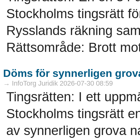
Stockholms tingsrätt för 
Rysslands räkning samt 
Rättsområde: Brott mot
Döms för synnerligen grova
→ InfoTorg Juridik 2026-07-30 08:59
Tingsrätten: I ett up
Stockholms tingsrätt en
av synnerligen grova n