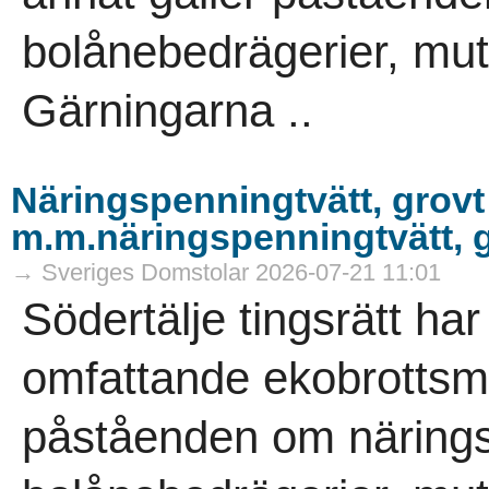
bolånebedrägerier, mutb
Gärningarna ..
Näringspenningtvätt, grovt
m.m.näringspenningtvätt, g
→ Sveriges Domstolar 2026-07-21 11:01
Södertälje tingsrätt ha
omfattande ekobrottsmå
påståenden om närings