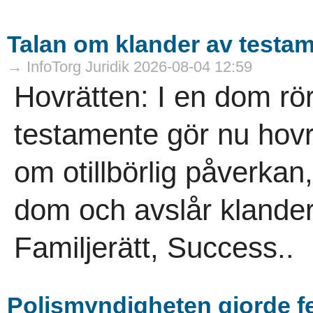
Talan om klander av testa
→ InfoTorg Juridik 2026-08-04 12:59
Hovrätten: I en dom rö
testamente gör nu hovrä
om otillbörlig påverkan,
dom och avslår klander
Familjerätt, Success..
Polismyndigheten gjorde f