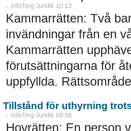
→ InfoTorg Juridik 10:13
Kammarrätten: Två barn
invändningar från en 
Kammarrätten upphäver
förutsättningarna för åte
uppfyllda. Rättsområde
Tillstånd för uthyrning tro
→ InfoTorg Juridik 09:56
Hovrätten: En person vi