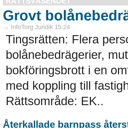
RÄTTSVÄSENDET
Grovt bolånebedräg
→ InfoTorg Juridik 15:24
Tingsrätten: Flera per
bolånebedrägerier, mut
bokföringsbrott i en o
med koppling till fasti
Rättsområde: EK..
Återkallade barnpass återst