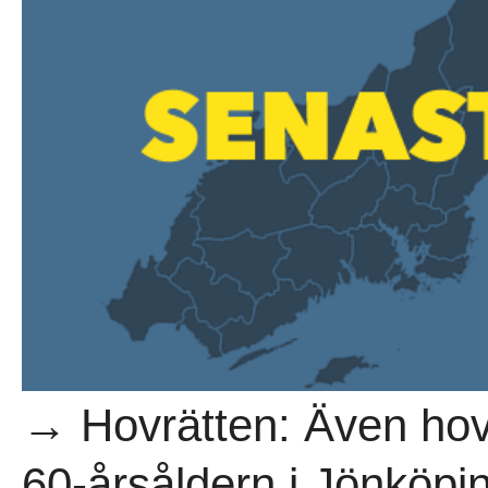
→ Hovrätten: Även hovr
60-årsåldern i Jönköpi