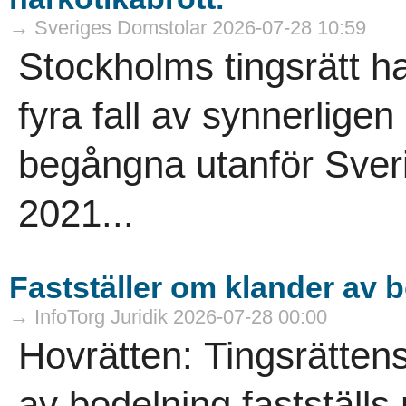
→ Sveriges Domstolar 2026-07-28 10:59
Stockholms tingsrätt h
fyra fall av synnerligen
begångna utanför Sver
2021...
Fastställer om klander av 
→ InfoTorg Juridik 2026-07-28 00:00
Hovrätten: Tingsrätten
av bodelning fastställs