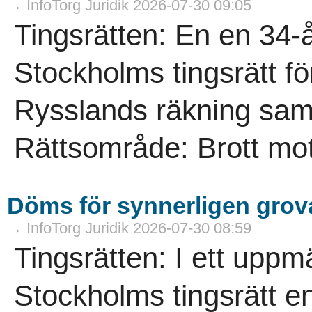
→ InfoTorg Juridik 2026-07-30 09:05
Tingsrätten: En en 34
Stockholms tingsrätt för 
Rysslands räkning samt 
Rättsområde: Brott mot
Döms för synnerligen grova
→ InfoTorg Juridik 2026-07-30 08:59
Tingsrätten: I ett up
Stockholms tingsrätt en