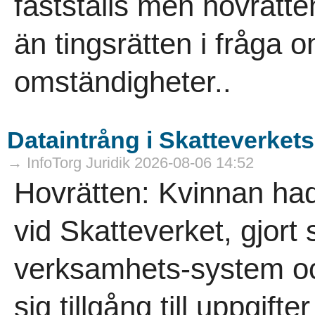
fastställs men hovrät
än tingsrätten i fråga 
omständigheter..
Dataintrång i Skatteverket
→ InfoTorg Juridik 2026-08-06 14:52
Hovrätten: Kvinnan had
vid Skatteverket, gjort
verksamhets-system oc
sig tillgång till uppgif