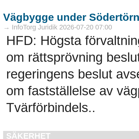
Vägbygge under Södertörn f
→ InfoTorg Juridik 2026-07-20 07:00
HFD: Högsta förvaltnin
om rättsprövning beslut
regeringens beslut avs
om fastställelse av väg
Tvärförbindels..
SÄKERHET