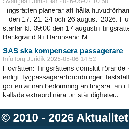
Sveriges Domstolar 2026-08-07 10:50
Tingsrätten planerar att hålla huvudförhan
– den 17, 21, 24 och 26 augusti 2026. H
startar kl. 09:00 den 17 augusti i tingsrätt
Backgränd 9 i Härnösand.M..
SAS ska kompensera passagerare
InfoTorg Juridik 2026-08-06 14:52
Hovrätten: Tingsrättens domslut rörande
enligt flygpassagerarförordningen faststä
gör en annan bedömning än tingsrätten i 
kallade extraordinära omständigheter..
© 2010 - 2026
Aktualitet