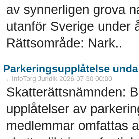
av synnerligen grova n
utanför Sverige under 
Rättsområde: Nark..
Parkeringsupplåtelse undan
→ InfoTorg Juridik 2026-07-30 00:00
Skatterättsnämnden: B
upplåtelser av parkering
medlemmar omfattas av