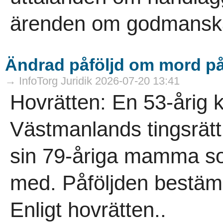
ärenden om godmanskap
Ändrad påföljd om mord 
→ InfoTorg Juridik 2026-07-20 13:41
Hovrätten: En 53-årig 
Västmanlands tingsrätt 
sin 79-åriga mamma s
med. Påföljden bestämde
Enligt hovrätten..