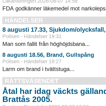
Läkartidningen 2026-08-07 14:58
FDA godkänner läkemedel mot narkolepsi
HÄNDELSER
8 augusti 17.33, Sjukdom/olycksfal
Polisen - Händelser 19:31
Man som fallit från höghöjdsbana...
8 augusti 18.56, Brand, Gullspång
Polisen - Händelser 19:27
Larm om brand i tvättstuga...
RÄTTSVÄSENDET
Åtal har idag väckts gällan
Brattås 2005.