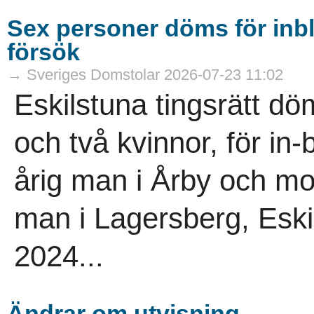
Sex personer döms för inb
försök
→ Sveriges Domstolar 2026-07-23 11:02
Eskilstuna tingsrätt d
och två kvinnor, för in
årig man i Årby och mo
man i Lagersberg, Eskil
2024...
Ändrar om utvisning