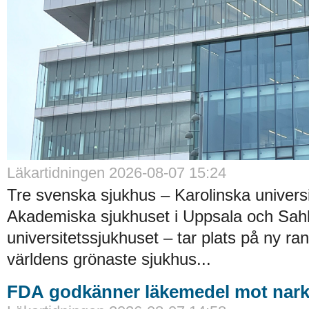
Läkartidningen 2026-08-07 15:24
Tre svenska sjukhus – Karolinska universi
Akademiska sjukhuset i Uppsala och Sah
universitetssjukhuset – tar plats på ny ra
världens grönaste sjukhus...
FDA godkänner läkemedel mot nark