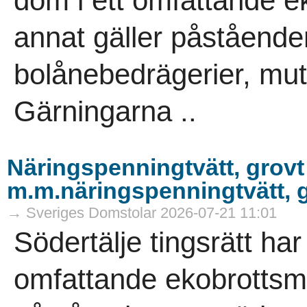
dom i ett omfattande 
annat gäller påstående
bolånebedrägerier, mutb
Gärningarna ..
Näringspenningtvätt, grovt
m.m.näringspenningtvätt, g
→ Sveriges Domstolar 2026-07-21 11:01
Södertälje tingsrätt ha
omfattande ekobrottsmå