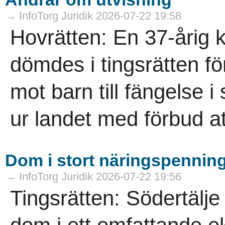
→ InfoTorg Juridik 2026-07-22 19:58
Hovrätten: En 37-årig 
dömdes i tingsrätten för
mot barn till fängelse i 
ur landet med förbud att
Dom i stort näringspennin
→ InfoTorg Juridik 2026-07-22 19:56
Tingsrätten: Södertälje