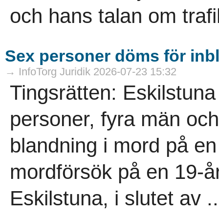
och hans talan om trafi
Sex personer döms för inb
→ InfoTorg Juridik 2026-07-23 15:32
Tingsrätten: Eskilstuna
personer, fyra män och 
blandning i mord på en
mordförsök på en 19-år
Eskilstuna, i slutet av ..