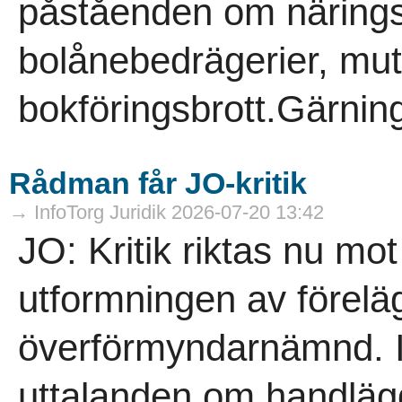
påståenden om närings
bolånebedrägerier, mut
bokföringsbrott.Gärni
Rådman får JO-kritik
→ InfoTorg Juridik 2026-07-20 13:42
JO: Kritik riktas nu mo
utformningen av föreläg
överförmyndarnämnd. I
uttalanden om handläg