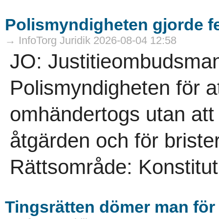
Polismyndigheten gjorde f
→ InfoTorg Juridik 2026-08-04 12:58
JO: Justitieombudsmann
Polismyndigheten för a
omhändertogs utan att 
åtgärden och för brist
Rättsområde: Konstitutio
Tingsrätten dömer man för f