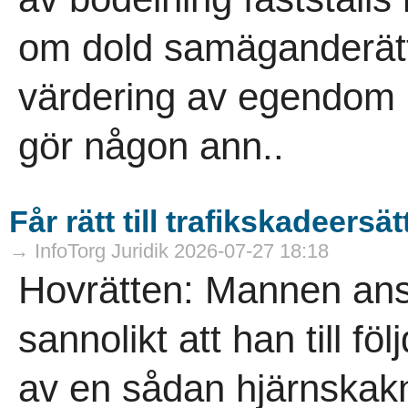
om dold samäganderätt
värdering av egendom p
gör någon ann..
Får rätt till trafikskadeersä
→ InfoTorg Juridik 2026-07-27 18:18
Hovrätten: Mannen anse
sannolikt att han till fö
av en sådan hjärnskakni