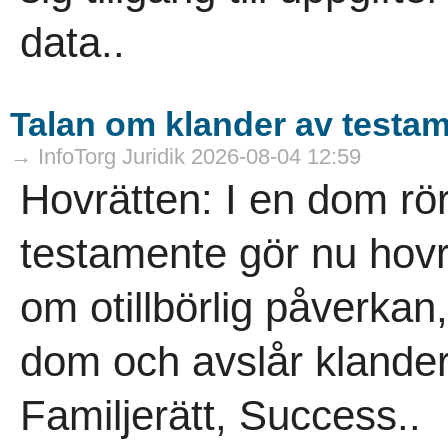
data..
Talan om klander av testa
→ InfoTorg Juridik 2026-08-04 12:59
Hovrätten: I en dom rö
testamente gör nu hovrä
om otillbörlig påverkan,
dom och avslår klander
Familjerätt, Success..