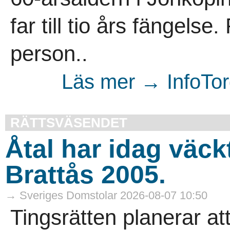
far till tio års fängels
person..
Läs mer → InfoTorg
RÄTTSVÄSENDET
Åtal har idag väck
Brattås 2005.
→ Sveriges Domstolar 2026-08-07 10:50
Tingsrätten planerar at