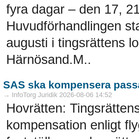
fyra dagar – den 17, 2
Huvudförhandlingen sta
augusti i tingsrättens l
Härnösand.M..
SAS ska kompensera pass
→ InfoTorg Juridik 2026-08-06 14:52
Hovrätten: Tingsrätten
kompensation enligt fl