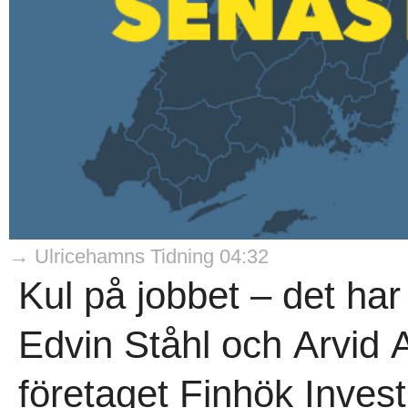
→ Ulricehamns Tidning 04:32
Kul på jobbet – det har
Edvin Ståhl och Arvid 
företaget Finhök Invest