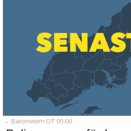
→ Barometern OT 05:00