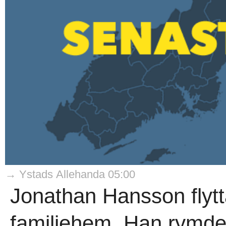
→ Ystads Allehanda 05:00
Jonathan Hansson flytta
familjehem. Han rymde,