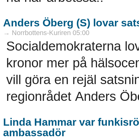
Anders Öberg (S) lovar sat
→ Norrbottens-Kuriren 05:00
Socialdemokraterna lov
kronor mer på hälsocent
vill göra en rejäl sats
regionrådet Anders Öbe
Linda Hammar var funkisrör
ambassadör