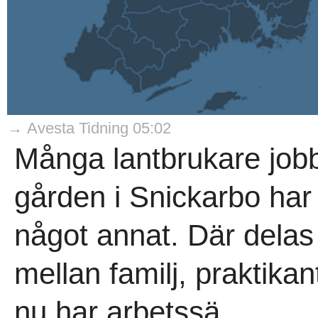
→ Avesta Tidning 05:02
Många lantbrukare jo
gården i Snickarbo ha
något annat. Där delas
mellan familj, praktik
nu har arbetssä..