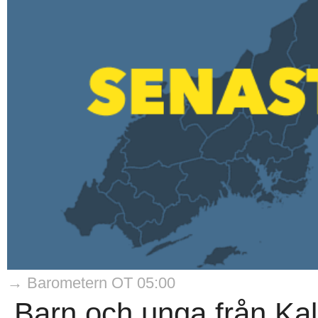
→ Barometern OT 05:00
Barn och unga från Kal