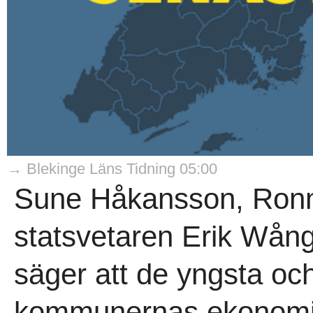
→ Blekinge Läns Tidning 05:00
Sune Håkansson, Ronne
statsvetaren Erik Wån
säger att de yngsta och
kommunernas ekonomi.