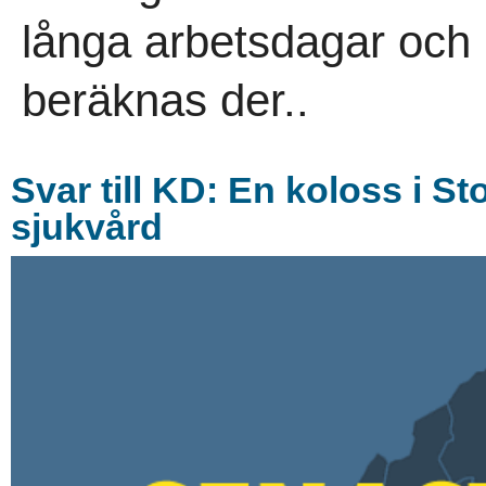
långa arbetsdagar oc
beräknas der..
Svar till KD: En koloss i S
sjukvård