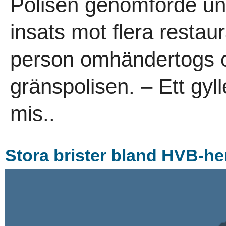
Polisen genomförde und
insats mot flera resta
person omhändertogs oc
gränspolisen. – Ett gyllen
mis..
Stora brister bland HVB-h