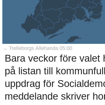
→ Trelleborgs Allehanda 05:00
Bara veckor före vale
på listan till kommunful
uppdrag för Socialdemok
meddelande skriver hon