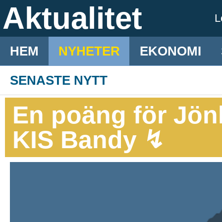
Aktualitet
L
HEM
NYHETER
EKONOMI
SENASTE NYTT
En poäng för Jön
KIS Bandy ↯