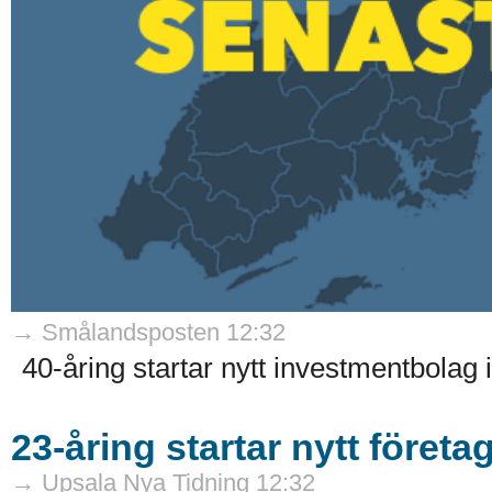
→ Smålandsposten 12:32
40-åring startar nytt investmentbolag i
23-åring startar nytt företag
→ Upsala Nya Tidning 12:32