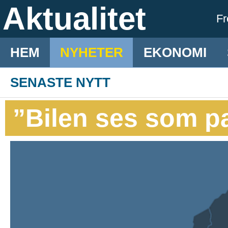
Aktualitet
F
HEM
NYHETER
EKONOMI
SENASTE NYTT
”Bilen ses som p