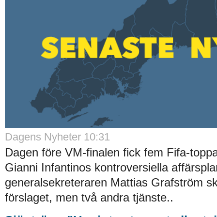
Dagens Nyheter 10:31
Dagen före VM-finalen fick fem Fifa-topp
Gianni Infantinos kontroversiella affärsp
generalsekreteraren Mattias Grafström s
förslaget, men två andra tjänste..