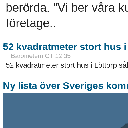
berörda. ”Vi ber våra k
företage..
52 kvadratmeter stort hus i
→ Barometern OT 12:35
52 kvadratmeter stort hus i Löttorp sål
Ny lista över Sveriges ko