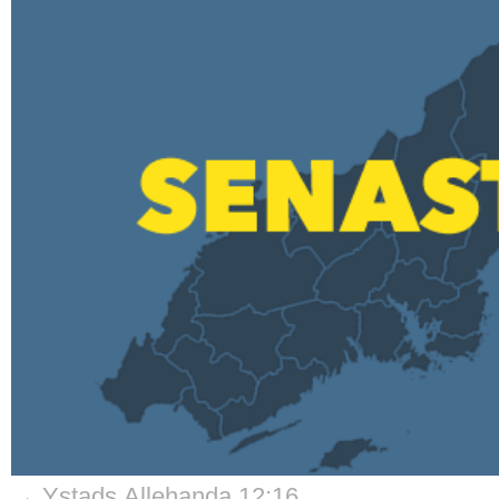
→ Ystads Allehanda 12:16