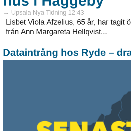
hus i Häggeby
→ Upsala Nya Tidning 12:43
Lisbet Viola Afzelius, 65 år, har tagi
från Ann Margareta Hellqvist...
Dataintrång hos Ryde – dr