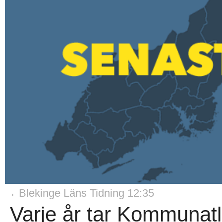
→ Blekinge Läns Tidning 12:35
Varje år tar Kommunatla