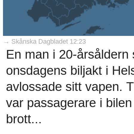
→ Skånska Dagbladet 12:23
En man i 20-årsåldern s
onsdagens biljakt i He
avlossade sitt vapen. 
var passagerare i bilen
brott...