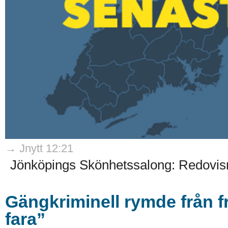
→ Jnytt 12:21
Jönköpings Skönhetssalong: Redovisn
Gängkriminell rymde från f
fara”