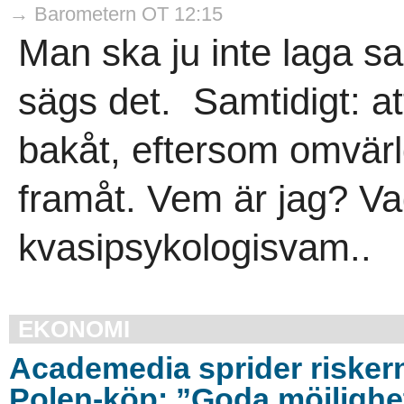
→ Barometern OT 12:15
Man ska ju inte laga sa
sägs det. Samtidigt: att
bakåt, eftersom omvärld
framåt. Vem är jag? Vad
kvasipsykologisvam..
EKONOMI
Academedia sprider riske
Polen-köp: ”Goda möjlighe