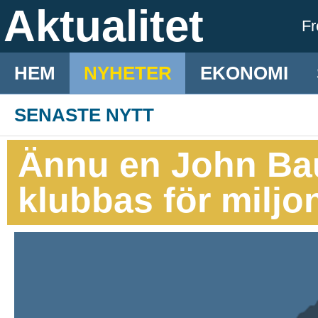
Aktualitet
F
HEM
NYHETER
EKONOMI
SENASTE NYTT
Ännu en John Ba
klubbas för miljo