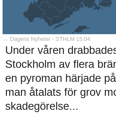
→ Dagens Nyheter - STHLM 15:04
Under våren drabbades
Stockholm av flera brä
en pyroman härjade på 
man åtalats för grov 
skadegörelse...