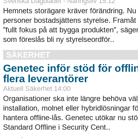
Svenska Dagbladet - Näringsliv 15:12
Hemnets storägare kräver förändring. Nu 
personer bostadsjättens styrelse. Framåt
”fullt fokus på att bygga produkten”, säge
som föreslås bli ny styrelseordför..
SÄKERHET
Genetec inför stöd för offli
flera leverantörer
Aktuell Säkerhet 14:00
Organisationer ska inte längre behöva väl
installation, molnet eller hybridlösningar f
hantera offline-lås. Genetec utökar nu st
Standard Offline i Security Cent..