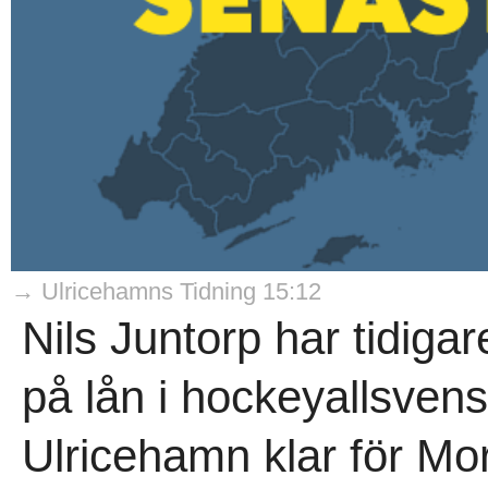
→ Ulricehamns Tidning 15:12
Nils Juntorp har tidiga
på lån i hockeyallsven
Ulricehamn klar för Mor