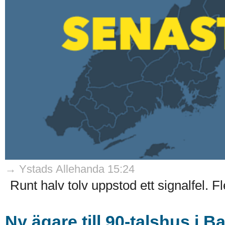
→ Ystads Allehanda 15:24
Runt halv tolv uppstod ett signalfel. F
Ny ägare till 90-talshus i