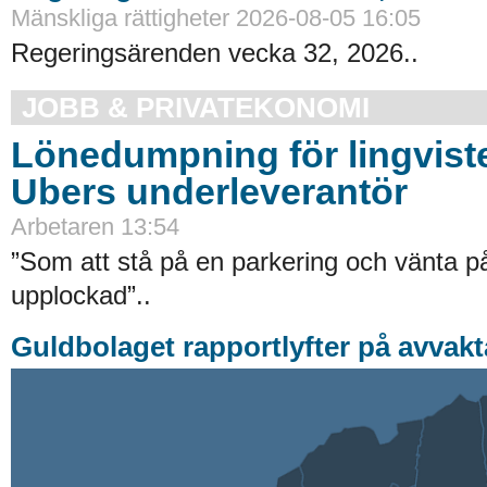
Mänskliga rättigheter 2026-08-05 16:05
Regeringsärenden vecka 32, 2026..
JOBB & PRIVATEKONOMI
Lönedumpning för lingvist
Ubers underleverantör
Arbetaren 13:54
”Som att stå på en parkering och vänta på 
upplockad”..
Guldbolaget rapportlyfter på avvak