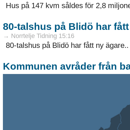
Hus på 147 kvm såldes för 2,8 miljone
80-talshus på Blidö har fåt
→ Norrtelje Tidning 15:16
80-talshus på Blidö har fått ny ägare..
Kommunen avråder från b