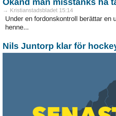
Okänd man misstänks ha tag
→ Kristianstadsbladet 15:14
Under en fordonskontroll berättar en u
henne...
Nils Juntorp klar för hock