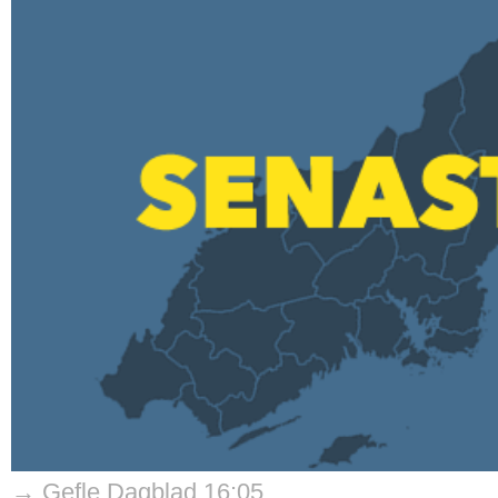
→ Gefle Dagblad 16:05