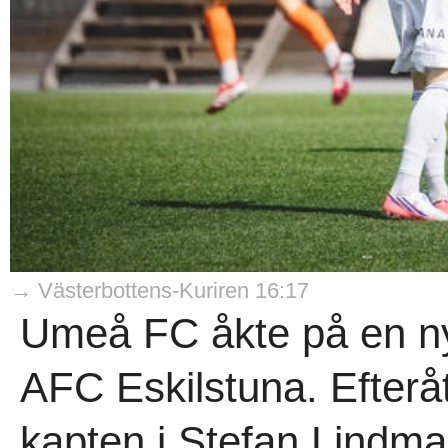
→ Västerbottens-Kuriren 16:17
Umeå FC åkte på en ny 
AFC Eskilstuna. Efteråt
kapten i Stefan Lindm