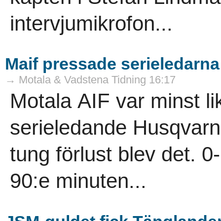
intervjumikrofon...
Maif pressade serieledarna –
→ Motala & Vadstena Tidning 16:17
Motala AIF var minst l
serieledande Husqvarna
tung förlust blev det. 0
90:e minuten...