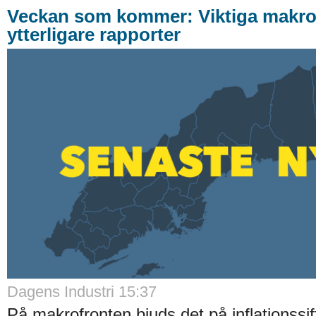
Veckan som kommer: Viktiga makros
ytterligare rapporter
Dagens Industri 15:37
På makrofronten bjuds det på inflationssif