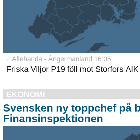
→ Allehanda - Ångermanland 16:05
Friska Viljor P19 föll mot Storfors AI
EKONOMI
Svensken ny toppchef på br
Finansinspektionen