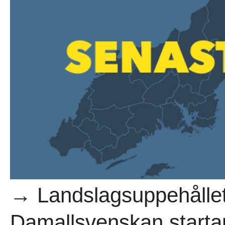
→ Landslagsuppehållet
Damallsvenskan starta