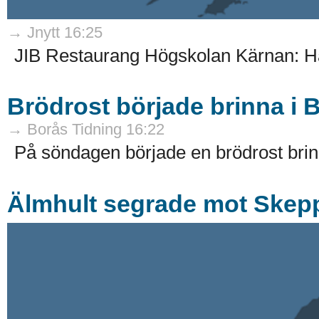
→ Jnytt 16:25
JIB Restaurang Högskolan Kärnan: Hä
Brödrost började brinna i 
→ Borås Tidning 16:22
På söndagen började en brödrost brinna
Älmhult segrade mot Skep