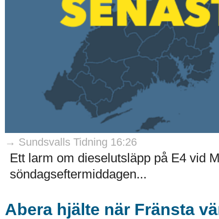
→ Sundsvalls Tidning 16:26
Ett larm om dieselutsläpp på E4 vid 
söndagseftermiddagen...
Abera hjälte när Fränsta vä