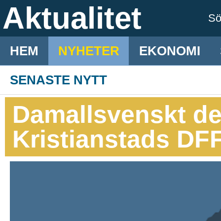
Aktualitet
S
HEM
NYHETER
EKONOMI
SENASTE NYTT
Damallsvenskt derb
Kristianstads DF