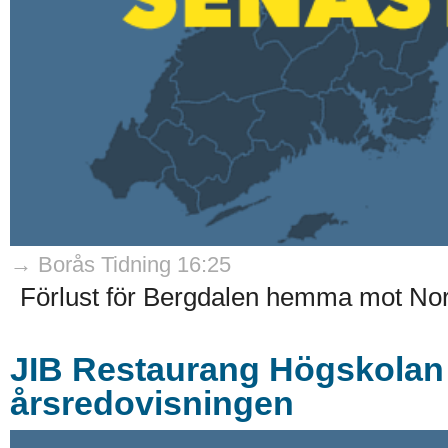
→ Borås Tidning 16:25
Förlust för Bergdalen hemma mot Nor
JIB Restaurang Högskolan 
årsredovisningen