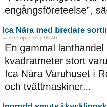
engångsföreteelse”, sä
Ica Nära med bredare sort
→ Fri Köpenskap 08:46
En gammal lanthandel ha
kvadratmeter stort varuh
Ica Nära Varuhuset i R
och tvättmaskiner...
Ingrodd smuts i kycklings