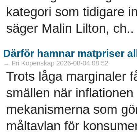
kategori som tidigare 
säger Malin Lilton, ch..
Därför hamnar matpriser allt
→ Fri Köpenskap 2026-08-04 08:52
Trots låga marginaler f
smällen när inflationen s
mekanismerna som gör h
måltavlan för konsument