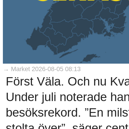
→ Market 2026-08-05 08:13
Först Väla. Och nu Kvar
Under juli noterade han
besöksrekord. ”En mils
stolta över”, säger ce