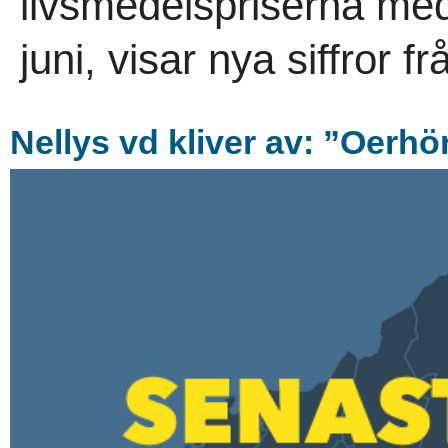
livsmedelspriserna med
juni, visar nya siffror f
Nellys vd kliver av: ”Oerhö