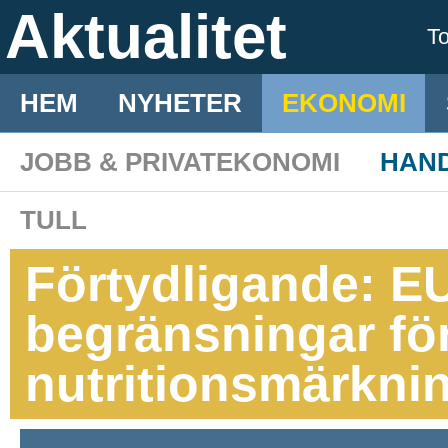
Aktualitet
T
HEM
NYHETER
EKONOMI
JOBB & PRIVATEKONOMI
HAN
TULL
Förtydligande: E
begränsningar fö
nutritionsmärkni