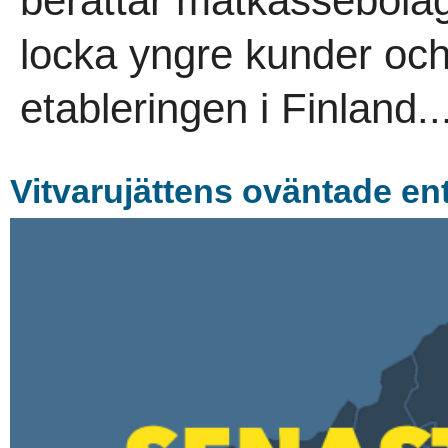
berättar matkassebolag
locka yngre kunder och
etableringen i Finland..
Vitvarujättens oväntade entr