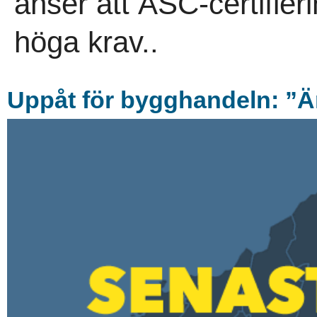
anser att ASC-certifierin
höga krav..
Uppå