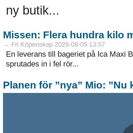
ny butik...
Missen: Flera hundra kilo mj
→ Fri Köpenskap 2026-08-05 13:57
En leverans till bageriet på Ica Maxi B
sprutades in i fel rör...
Planen för ”nya” Mio: ”Nu k