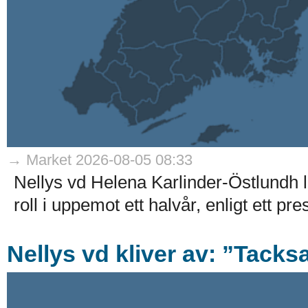
→ Market 2026-08-05 08:33
Nellys vd Helena Karlinder-Östlundh l
roll i uppemot ett halvår, enligt ett p
Nellys vd kliver av: ”Tack