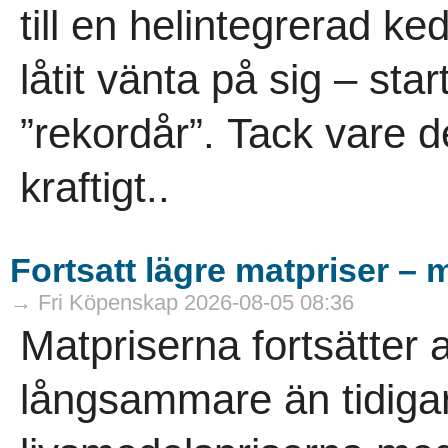
till en helintegrerad ke
låtit vänta på sig – sta
”rekordår”. Tack vare d
kraftigt..
Fortsatt lägre matpriser – 
→ Fri Köpenskap 2026-08-05 08:36
Matpriserna fortsätter 
långsammare än tidigare.