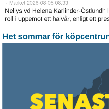
→ Market 2026-08-05 08:33
Nellys vd Helena Karlinder-Östlundh l
roll i uppemot ett halvår, enligt ett p
Het sommar för köpcentrum