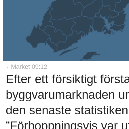
→ Market 09:12
Efter ett försiktigt förs
byggvarumarknaden und
den senaste statistike
”Förhoppningsvis var ut