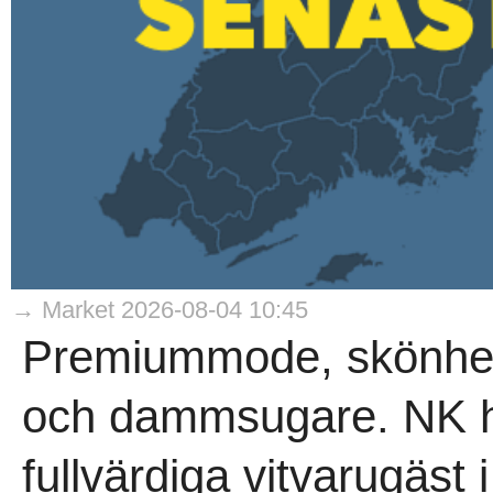
→ Market 2026-08-04 10:45
Premiummode, skönhet,
och dammsugare. NK har
fullvärdiga vitvarugäst 