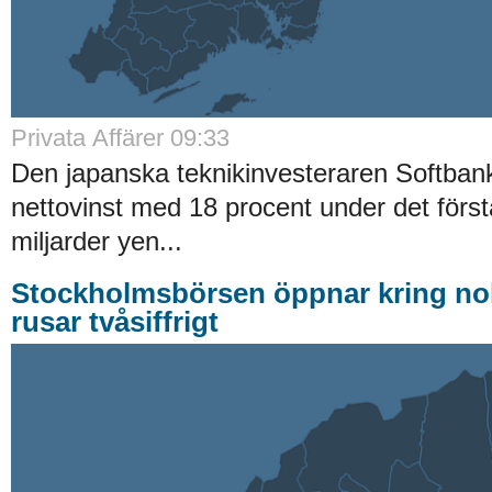
Privata Affärer 09:33
Den japanska teknikinvesteraren Softban
nettovinst med 18 procent under det första 
miljarder yen...
Stockholmsbörsen öppnar kring nol
rusar tvåsiffrigt