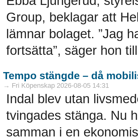
Ebba Ljungerud, styrel
Group, beklagar att He
lämnar bolaget. ”Jag h
fortsätta”, säger hon til
Tempo stängde – då mobili
→ Fri Köpenskap 2026-08-05 14:31
Indal blev utan livsme
tvingades stänga. Nu h
samman i en ekonomisk