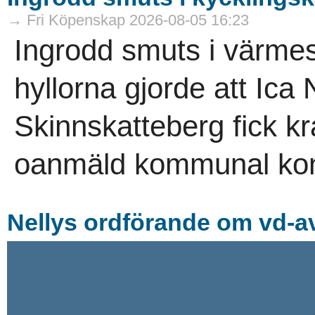
→ Fri Köpenskap 2026-08-05 16:23
Ingrodd smuts i värme
hyllorna gjorde att Ica
Skinnskatteberg fick kr
oanmäld kommunal kont
Nellys ordförande om vd-av