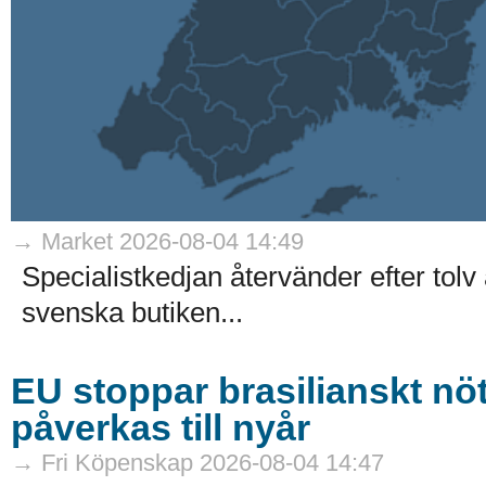
→ Market 2026-08-04 14:49
Specialistkedjan återvänder efter tol
svenska butiken...
EU stoppar brasilianskt nö
påverkas till nyår
→ Fri Köpenskap 2026-08-04 14:47