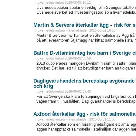
→ Livsmedelsverket 2026-06-08 10:12
Livsmedelsbutiker spelar en viktig roll i Sveriges totalfö
Livsmedelsverket ett investeringsstöd som livsmedelsbuti
Martin & Servera återkallar ägg - risk för 
→ Livsmedelsverkets - återkallanden 2026-06-02 16:05
Martin & Servera har hanterat en återkallelse av Ägg frå
på att leverantören Stjärnägg har hittat salmonella i stallm
Bättre D-vitaminintag hos barn i Sverige e
→ Livsmedelsverket 2026-06-02 08:58
2018 dubblerades mängden D-vitamin som tillsätts i blan
drycker. Det har lett till att betydligt fler barn än tidigar
Dagligvaruhandelns beredskap avgörande f
och krig
→ Livsmedelsverket 2026-06-01 09:45
För att Sverige ska klara försörjningen vid krigsfara och
vägen fram till hushållen. Dagligvaruhandelns beredskap 
Axfood återkallar ägg - risk för salmonella
→ Livsmedelsverkets - återkallanden 2026-05-31 11:00
Axfood återkallar som en försiktighetsåtgärd ett antal ägg
äggen har upptäckt salmonella i stallmiljön där äggen har