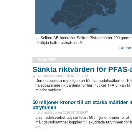
→ Sellton AB återkallar Sellton Pistagenötter 200 gram 
förhöjda halter ochratoxin A...
Läs mer 
LIVSMEDEL
Sänkta riktvärden för PFAS
→ Livsmedelsverket 2026-07-22 12:58
Den europeiska myndigheten för livsmedelssäkerhet, Efsa
hälsobaserade riktvärdena för hur mycket TFA vi kan få i
mindre sänknin..
50 miljoner kronor till att stärka måltider
utrymmen
→ Livsmedelsverket 2026-07-06 09:57
Livsmedelsverket utlyser totalt 50 miljoner kronor för att
måltidsverksamhet kopplad till skyddade utrymmen för h
om..