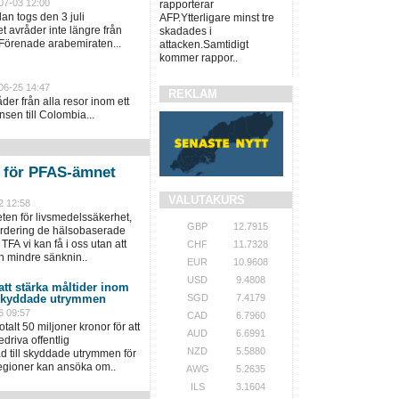
07-03 12:00
rapporterar
an togs den 3 juli
AFP.Ytterligare minst tre
 avråder inte längre från
skadades i
 Förenade arabemiraten...
attacken.Samtidigt
kommer rappor..
06-25 14:47
REKLAM
er från alla resor inom ett
sen till Colombia...
n för PFAS-ämnet
VALUTAKURS
2 12:58
en för livsmedelssäkerhet,
GBP
12.7915
värdering de hälsobaserade
TFA vi kan få i oss utan att
CHF
11.7328
n mindre sänknin..
EUR
10.9608
USD
9.4808
 att stärka måltider inom
SGD
7.4179
 skyddade utrymmen
6 09:57
CAD
6.7960
talt 50 miljoner kronor för att
AUD
6.6991
driva offentlig
NZD
5.5880
 till skyddade utrymmen för
regioner kan ansöka om..
AWG
5.2635
ILS
3.1604