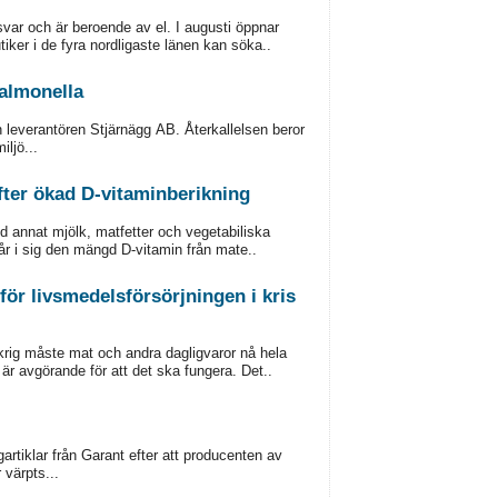
rsvar och är beroende av el. I augusti öppnar
ker i de fyra nordligaste länen kan söka..
salmonella
n leverantören Stjärnägg AB. Återkallelsen beror
iljö...
fter ökad D-vitaminberikning
d annat mjölk, matfetter och vegetabiliska
e får i sig den mängd D-vitamin från mate..
ör livsmedelsförsörjningen i kris
 krig måste mat och andra dagligvaror nå hela
är avgörande för att det ska fungera. Det..
artiklar från Garant efter att producenten av
 värpts...