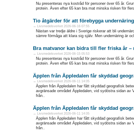
Nu presenteras nya kostråd för personer över 65 år. Grun
protein. Även efter 65 kan bra mat minska risken för fle
Tio åtgärder för att förebygga undernäring
→ Livsmedelsverket 2026-06-16 07:55
Nästan var tredje äldre i Sverige riskerar att bli undernä
sämre förmåga att klara sig själv. Men undernäring är o
Bra matvanor kan bidra till fler friska år 
→ Livsmedelsverket 2026-06-15 05:53
Nu presenteras nya kostråd för personer över 65 år. Grun
protein. Även efter 65 kan bra mat minska risken för fle
Äpplen från Äppledalen får skyddad geogr
→ Livsmedelsverket 2026-06-11 14:05
Äpplen från Äppledalen har fått skyddad geografisk bete
avgränsade området Äppledalen, vid sydöstra sidan av 
från..
Äpplen från Äppledalen får skyddad geogr
→ Livsmedelsverket 2026-06-11 14:05
Äpplen från Äppledalen har fått skyddad geografisk bete
avgränsade området Äppledalen, vid sydöstra sidan av 
från..