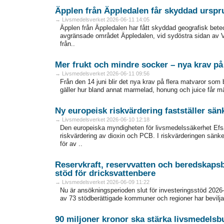
Äpplen från Äppledalen får skyddad ursp
→ Livsmedelsverket 2026-06-11 14:05
Äpplen från Äppledalen har fått skyddad geografisk bete
avgränsade området Äppledalen, vid sydöstra sidan av 
från..
Mer frukt och mindre socker – nya krav p
→ Livsmedelsverket 2026-06-11 09:56
Från den 14 juni blir det nya krav på flera matvaror som 
gäller hur bland annat marmelad, honung och juice får mä
Ny europeisk riskvärdering fastställer sän
→ Livsmedelsverket 2026-06-10 12:18
Den europeiska myndigheten för livsmedelssäkerhet Efsa
riskvärdering av dioxin och PCB. I riskvärderingen sänk
för av ..
Reservkraft, reservvatten och beredskaps
stöd för dricksvattenbere
→ Livsmedelsverket 2026-06-09 11:22
Nu är ansökningsperioden slut för investeringsstöd 202
av 73 stödberättigade kommuner och regioner har beviljat
90 miljoner kronor ska stärka livsmedelsb