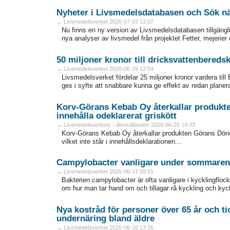
Nyheter i Livsmedelsdatabasen och Sök nä
→ Livsmedelsverket 2026-07-03 13:07
Nu finns en ny version av Livsmedelsdatabasen tillgängli
nya analyser av livsmedel från projektet Fetter, mejerier
50 miljoner kronor till dricksvattenbereds
→ Livsmedelsverket 2026-06-29 12:54
Livsmedelsverket fördelar 25 miljoner kronor vardera t
ges i syfte att snabbare kunna ge effekt av redan planer
Korv-Görans Kebab Oy återkallar produkt
innehålla odeklarerat griskött
→ Livsmedelsverkets - återkallanden 2026-06-26 14:33
Korv-Görans Kebab Oy återkallar produkten Görans Döne
vilket inte står i innehållsdeklarationen...
Campylobacter vanligare under sommaren - 
→ Livsmedelsverket 2026-06-17 09:51
Bakterien campylobacter är ofta vanligare i kycklingflo
om hur man tar hand om och tillagar rå kyckling och kyckl
Nya kostråd för personer över 65 år och ti
undernäring bland äldre
→ Livsmedelsverket 2026-06-16 13:36