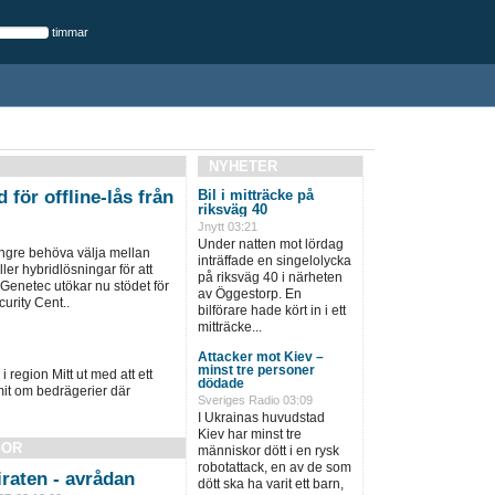
timmar
NYHETER
 för offline-lås från
Bil i mitträcke på
riksväg 40
Jnytt 03:21
Under natten mot lördag
ängre behöva välja mellan
inträffade en singelolycka
ller hybridlösningar för att
på riksväg 40 i närheten
 Genetec utökar nu stödet för
av Öggestorp. En
urity Cent..
bilförare hade kört in i ett
mitträcke...
Attacker mot Kiev –
minst tre personer
i region Mitt ut med att ett
dödade
it om bedrägerier där
Sveriges Radio 03:09
I Ukrainas huvudstad
Kiev har minst tre
SOR
människor dött i en rysk
robotattack, en av de som
raten - avrådan
dött ska ha varit ett barn,