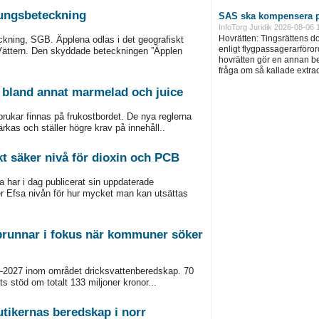
rungsbeteckning
SAS ska kompensera p
InfoTorg Juridik 2026-08-06 
Hovrätten: Tingsrättens 
ckning, SGB. Äpplena odlas i det geografiskt
enligt flygpassagerarföror
Vättern. Den skyddade beteckningen ”Äpplen
hovrätten gör en annan be
fråga om så kallade extra
å bland annat marmelad och juice
brukar finnas på frukostbordet. De nya reglerna
rkas och ställer högre krav på innehåll..
kt säker nivå för dioxin och PCB
 har i dag publicerat sin uppdaterade
er Efsa nivån för hur mycket man kan utsättas
brunnar i fokus när kommuner söker
6–2027 inom området dricksvattenberedskap. 70
s stöd om totalt 133 miljoner kronor...
utikernas beredskap i norr