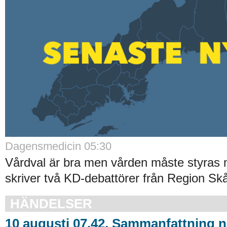
Dagensmedicin 05:30
Vårdval är bra men vården måste styras m
skriver två KD-debattörer från Region Skå
HÄNDELSER
10 augusti 07.42, Sammanfattning n