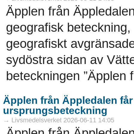
Äpplen från Äppledalen
geografisk beteckning,
geografiskt avgränsade
sydöstra sidan av Vät
beteckningen ”Äpplen f
Äpplen från Äppledalen få
ursprungsbeteckning
→ Livsmedelsverket 2026-06-11 14:05
Äpplen från Äppledalen