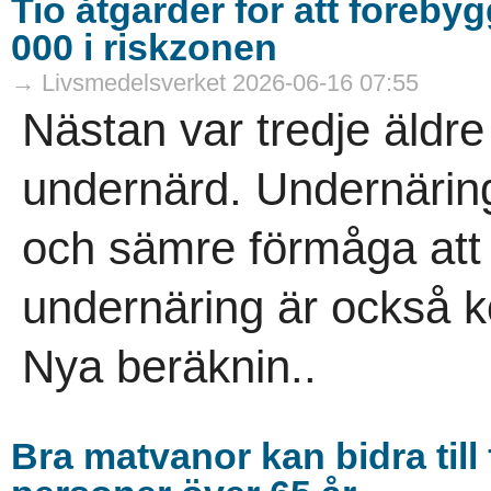
Tio åtgärder för att föreby
000 i riskzonen
→ Livsmedelsverket 2026-06-16 07:55
Nästan var tredje äldre 
undernärd. Undernäring
och sämre förmåga att 
undernäring är också k
Nya beräknin..
Bra matvanor kan bidra till 