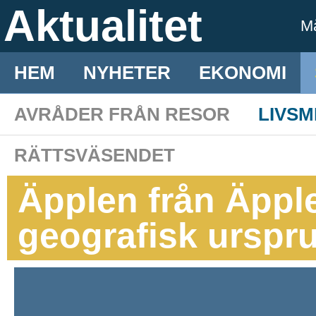
Aktualitet
M
HEM
NYHETER
EKONOMI
AVRÅDER FRÅN RESOR
LIVS
RÄTTSVÄSENDET
Äpplen från Äppl
geografisk urspr