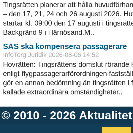
Tingsrätten planerar att hålla huvudförhan
– den 17, 21, 24 och 26 augusti 2026. H
startar kl. 09:00 den 17 augusti i tingsrätt
Backgränd 9 i Härnösand.M..
SAS ska kompensera passagerare
InfoTorg Juridik 2026-08-06 14:52
Hovrätten: Tingsrättens domslut rörande
enligt flygpassagerarförordningen faststä
gör en annan bedömning än tingsrätten i 
kallade extraordinära omständigheter..
© 2010 - 2026
Aktualitet