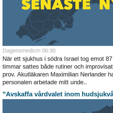
Dagensmedicin 06:30
När ett sjukhus i södra Israel tog emot 8
timmar sattes både rutiner och improvisa
prov. Akutläkaren Maximilian Nerlander ha
personalen arbetade mitt unde..
”Avskaffa vårdvalet inom hudsjukv