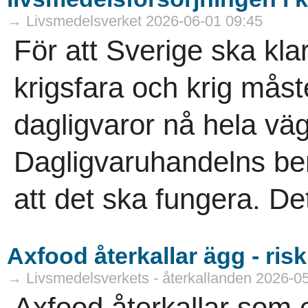
→ Livsmedelsverket 2026-06-01 09:45
För att Sverige ska kla
krigsfara och krig mås
dagligvaror nå hela väg
Dagligvaruhandelns be
att det ska fungera. Det
Axfood återkallar ägg - ris
→ Livsmedelsverkets - återkallanden 2026-0
Axfood återkallar som e