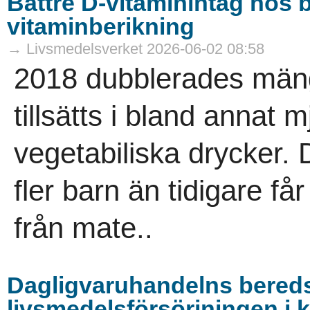
Bättre D-vitaminintag hos b
vitaminberikning
→ Livsmedelsverket 2026-06-02 08:58
2018 dubblerades män
tillsätts i bland annat 
vegetabiliska drycker. De
fler barn än tidigare f
från mate..
Dagligvaruhandelns bered
livsmedelsförsörjningen i k