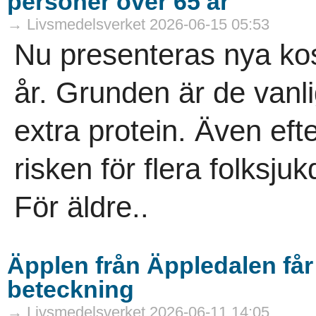
personer över 65 år
→ Livsmedelsverket 2026-06-15 05:53
Nu presenteras nya kos
år. Grunden är de vanli
extra protein. Även ef
risken för flera folksj
För äldre..
Äpplen från Äppledalen få
beteckning
→ Livsmedelsverket 2026-06-11 14:05