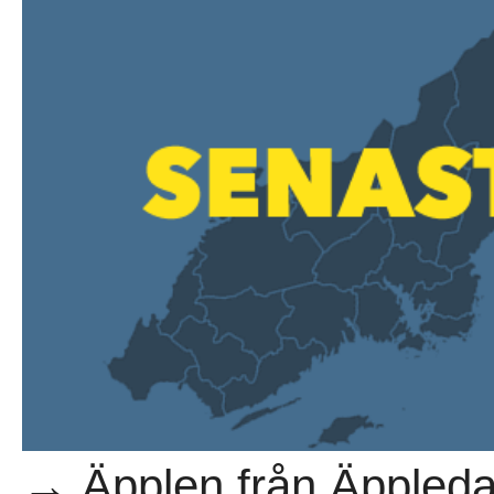
→ Äpplen från Äppledal