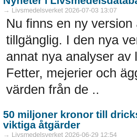
Nyheter i Livsmedelsdatab
→ Livsmedelsverket 2026-07-03 13:07
Nu finns en ny versio
tillgänglig. I den nya v
annat nya analyser av l
Fetter, mejerier och ä
värden från de ..
50 miljoner kronor till dr
viktiga åtgärder
→ Livsmedelsverket 2026-06-29 12:54