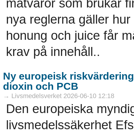
matvaror som brukar fi
nya reglerna gäller hu
honung och juice får m
krav på innehåll..
Ny europeisk riskvärdering 
dioxin och PCB
→ Livsmedelsverket 2026-06-10 12:18
Den europeiska myndig
livsmedelssäkerhet Efsa