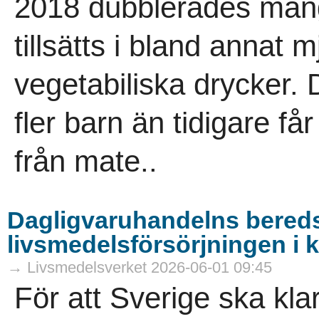
2018 dubblerades män
tillsätts i bland annat 
vegetabiliska drycker. De
fler barn än tidigare f
från mate..
Dagligvaruhandelns bered
livsmedelsförsörjningen i k
→ Livsmedelsverket 2026-06-01 09:45
För att Sverige ska kla