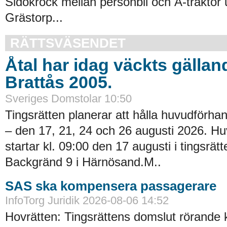
Sidokrock mellan personbil och A-traktor 
Grästorp...
RÄTTSVÄSENDET
Åtal har idag väckts gällan
Brattås 2005.
Sveriges Domstolar 10:50
Tingsrätten planerar att hålla huvudförhan
– den 17, 21, 24 och 26 augusti 2026. H
startar kl. 09:00 den 17 augusti i tingsrätt
Backgränd 9 i Härnösand.M..
SAS ska kompensera passagerare
InfoTorg Juridik 2026-08-06 14:52
Hovrätten: Tingsrättens domslut rörande