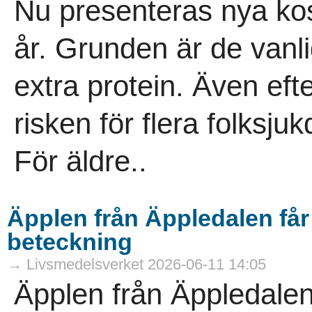
Nu presenteras nya kos
år. Grunden är de vanli
extra protein. Även ef
risken för flera folksj
För äldre..
Äpplen från Äppledalen få
beteckning
→ Livsmedelsverket 2026-06-11 14:05
Äpplen från Äppledalen