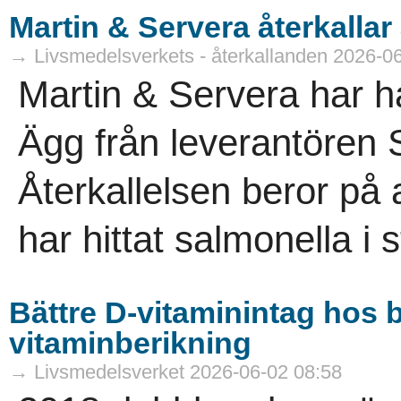
Martin & Servera återkallar 
→ Livsmedelsverkets - återkallanden 2026-0
Martin & Servera har ha
Ägg från leverantören 
Återkallelsen beror på 
har hittat salmonella i st
Bättre D-vitaminintag hos b
vitaminberikning
→ Livsmedelsverket 2026-06-02 08:58