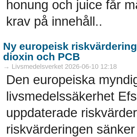
honung och juice får m
krav på innehåll..
Ny europeisk riskvärdering 
dioxin och PCB
→ Livsmedelsverket 2026-06-10 12:18
Den europeiska myndig
livsmedelssäkerhet Efsa
uppdaterade riskvärder
riskvärderingen sänker