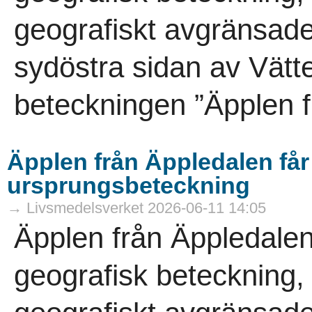
geografiskt avgränsade
sydöstra sidan av Vät
beteckningen ”Äpplen f
Äpplen från Äppledalen få
ursprungsbeteckning
→ Livsmedelsverket 2026-06-11 14:05
Äpplen från Äppledalen
geografisk beteckning,