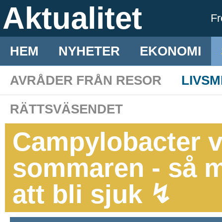
Aktualitet
F
HEM
NYHETER
EKONOMI
AVRÅDER FRÅN RESOR
LIVS
RÄTTSVÄSENDET
Campylobacter v
sommaren - så m
att bli sjuk ↯