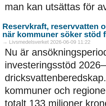
man kan utsättas för av
Reservkraft, reservvatten 
när kommuner söker stöd f
→ Livsmedelsverket 2026-06-09 11:22
Nu är ansökningsperiod
investeringsstöd 2026
dricksvattenberedskap.
kommuner och regioner 
totalt 133 miljoner krono