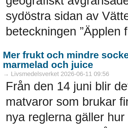
geografiskt avgränsade
sydöstra sidan av Vät
beteckningen ”Äpplen f
Mer frukt och mindre socke
marmelad och juice
→ Livsmedelsverket 2026-06-11 09:56
Från den 14 juni blir de
matvaror som brukar fi
nya reglerna gäller hu