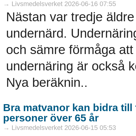
→ Livsmedelsverket 2026-06-16 07:55
Nästan var tredje äldre 
undernärd. Undernäring
och sämre förmåga att 
undernäring är också k
Nya beräknin..
Bra matvanor kan bidra till 
personer över 65 år
→ Livsmedelsverket 2026-06-15 05:53