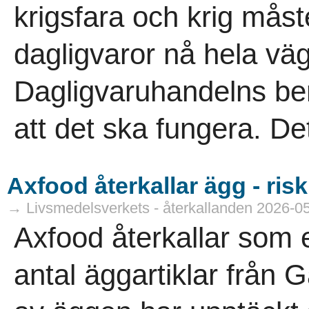
krigsfara och krig mås
dagligvaror nå hela väg
Dagligvaruhandelns be
att det ska fungera. Det
Axfood återkallar ägg - ris
→ Livsmedelsverkets - återkallanden 2026-0
Axfood återkallar som e
antal äggartiklar från 