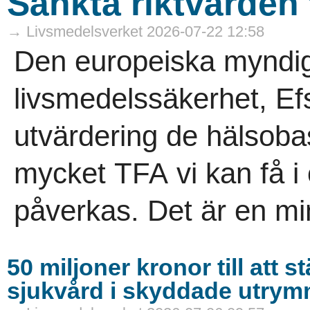
Sänkta riktvärden
→ Livsmedelsverket 2026-07-22 12:58
Den europeiska myndig
livsmedelssäkerhet, Efs
utvärdering de hälsoba
mycket TFA vi kan få i 
påverkas. Det är en mi
50 miljoner kronor till att 
sjukvård i skyddade utry