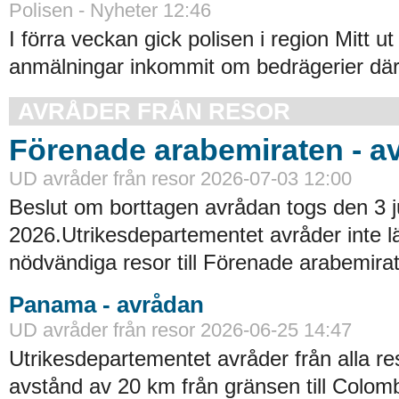
Polisen - Nyheter 12:46
I förra veckan gick polisen i region Mitt ut
anmälningar inkommit om bedrägerier där
AVRÅDER FRÅN RESOR
Förenade arabemiraten - a
UD avråder från resor 2026-07-03 12:00
Beslut om borttagen avrådan togs den 3 ju
2026.Utrikesdepartementet avråder inte lä
nödvändiga resor till Förenade arabemirat
Panama - avrådan
UD avråder från resor 2026-06-25 14:47
Utrikesdepartementet avråder från alla re
avstånd av 20 km från gränsen till Colomb