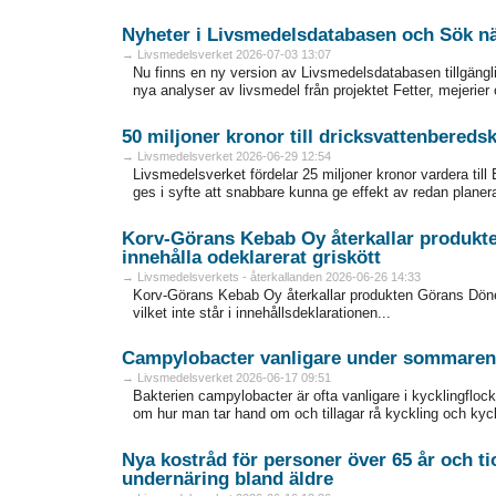
Nyheter i Livsmedelsdatabasen och Sök nä
→ Livsmedelsverket 2026-07-03 13:07
Nu finns en ny version av Livsmedelsdatabasen tillgängli
nya analyser av livsmedel från projektet Fetter, mejerier
50 miljoner kronor till dricksvattenbereds
→ Livsmedelsverket 2026-06-29 12:54
Livsmedelsverket fördelar 25 miljoner kronor vardera t
ges i syfte att snabbare kunna ge effekt av redan planer
Korv-Görans Kebab Oy återkallar produkt
innehålla odeklarerat griskött
→ Livsmedelsverkets - återkallanden 2026-06-26 14:33
Korv-Görans Kebab Oy återkallar produkten Görans Döne
vilket inte står i innehållsdeklarationen...
Campylobacter vanligare under sommaren - 
→ Livsmedelsverket 2026-06-17 09:51
Bakterien campylobacter är ofta vanligare i kycklingflo
om hur man tar hand om och tillagar rå kyckling och kyckl
Nya kostråd för personer över 65 år och ti
undernäring bland äldre