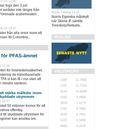
07-03 12:00
an togs den 3 juli
 avråder inte längre från
Borås Tidning 15:15
 Förenade arabemiraten...
Norris Egemba målskytt
när Skene IF sänkte
Torestorp/Älekulla..
06-25 14:47
er från alla resor inom ett
REKLAM
sen till Colombia...
n för PFAS-ämnet
2 12:58
en för livsmedelssäkerhet,
VALUTAKURS
värdering de hälsobaserade
TFA vi kan få i oss utan att
GBP
12.7905
n mindre sänknin..
CHF
11.7334
EUR
10.9598
 att stärka måltider inom
 skyddade utrymmen
USD
9.4808
6 09:57
SGD
7.4179
talt 50 miljoner kronor för att
CAD
6.7960
driva offentlig
 till skyddade utrymmen för
AUD
6.7001
regioner kan ansöka om..
NZD
5.5880
AWG
5.2635