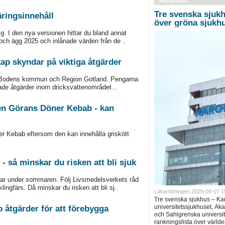
MEDICIN
Tre svenska sjukh
ringsinnehåll
över gröna sjukh
g. I den nya versionen hittar du bland annat
 och ägg 2025 och inlånade värden från de ..
kap skyndar på viktiga åtgärder
ill Bodens kommun och Region Gotland. Pengarna
ade åtgärder inom dricksvattenområdet...
en Görans Döner Kebab - kan
r Kebab eftersom den kan innehålla griskött
så minskar du risken att bli sjuk
ckar under sommaren. Följ Livsmedelsverkets råd
ingfärs. Då minskar du risken att bli sj..
Läkartidningen 2026-08-07 1
Tre svenska sjukhus – Ka
universitetssjukhuset, Ak
o åtgärder för att förebygga
och Sahlgrenska universite
rankningslista över världe