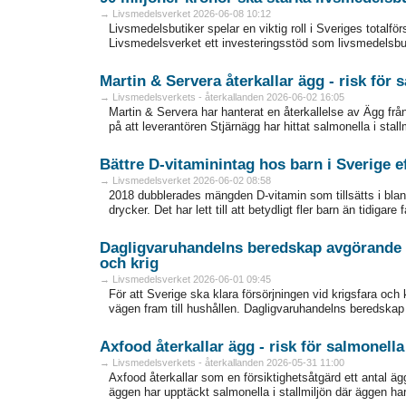
→ Livsmedelsverket 2026-06-08 10:12
Livsmedelsbutiker spelar en viktig roll i Sveriges totalfö
Livsmedelsverket ett investeringsstöd som livsmedelsbuti
Martin & Servera återkallar ägg - risk för 
→ Livsmedelsverkets - återkallanden 2026-06-02 16:05
Martin & Servera har hanterat en återkallelse av Ägg frå
på att leverantören Stjärnägg har hittat salmonella i stallm
Bättre D-vitaminintag hos barn i Sverige e
→ Livsmedelsverket 2026-06-02 08:58
2018 dubblerades mängden D-vitamin som tillsätts i blan
drycker. Det har lett till att betydligt fler barn än tidigar
Dagligvaruhandelns beredskap avgörande f
och krig
→ Livsmedelsverket 2026-06-01 09:45
För att Sverige ska klara försörjningen vid krigsfara och
vägen fram till hushållen. Dagligvaruhandelns beredskap 
Axfood återkallar ägg - risk för salmonella
→ Livsmedelsverkets - återkallanden 2026-05-31 11:00
Axfood återkallar som en försiktighetsåtgärd ett antal ägg
äggen har upptäckt salmonella i stallmiljön där äggen har