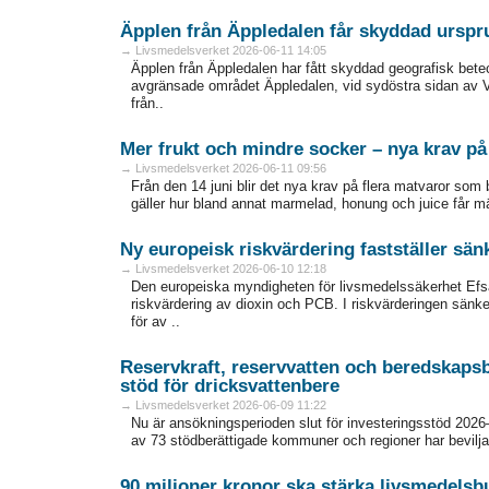
Äpplen från Äppledalen får skyddad ursp
→ Livsmedelsverket 2026-06-11 14:05
Äpplen från Äppledalen har fått skyddad geografisk bete
avgränsade området Äppledalen, vid sydöstra sidan av 
från..
Mer frukt och mindre socker – nya krav p
→ Livsmedelsverket 2026-06-11 09:56
Från den 14 juni blir det nya krav på flera matvaror som 
gäller hur bland annat marmelad, honung och juice får mä
Ny europeisk riskvärdering fastställer sän
→ Livsmedelsverket 2026-06-10 12:18
Den europeiska myndigheten för livsmedelssäkerhet Efsa
riskvärdering av dioxin och PCB. I riskvärderingen sänk
för av ..
Reservkraft, reservvatten och beredskaps
stöd för dricksvattenbere
→ Livsmedelsverket 2026-06-09 11:22
Nu är ansökningsperioden slut för investeringsstöd 202
av 73 stödberättigade kommuner och regioner har beviljat
90 miljoner kronor ska stärka livsmedelsb