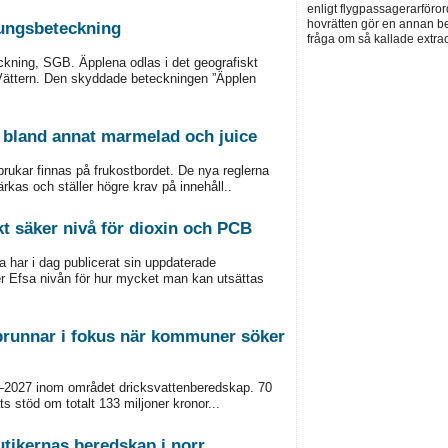
enligt flygpassagerarföror
hovrätten gör en annan be
rungsbeteckning
fråga om så kallade extra
ckning, SGB. Äpplena odlas i det geografiskt
Vättern. Den skyddade beteckningen ”Äpplen
å bland annat marmelad och juice
brukar finnas på frukostbordet. De nya reglerna
rkas och ställer högre krav på innehåll..
kt säker nivå för dioxin och PCB
 har i dag publicerat sin uppdaterade
er Efsa nivån för hur mycket man kan utsättas
brunnar i fokus när kommuner söker
6–2027 inom området dricksvattenberedskap. 70
s stöd om totalt 133 miljoner kronor...
utikernas beredskap i norr