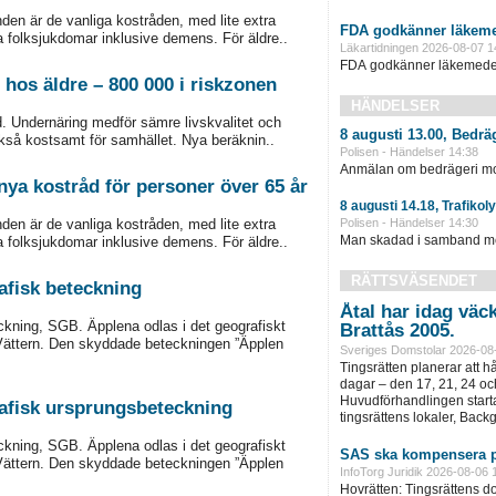
den är de vanliga kostråden, med lite extra
FDA godkänner läkeme
ra folksjukdomar inklusive demens. För äldre..
Läkartidningen 2026-08-07 1
FDA godkänner läkemedel 
 hos äldre – 800 000 i riskzonen
HÄNDELSER
rd. Undernäring medför sämre livskvalitet och
8 augusti 13.00, Bedrä
ckså kostsamt för samhället. Nya beräknin..
Polisen - Händelser 14:38
Anmälan om bedrägeri mot
– nya kostråd för personer över 65 år
8 augusti 14.18, Trafikol
Polisen - Händelser 14:30
den är de vanliga kostråden, med lite extra
Man skadad i samband med
ra folksjukdomar inklusive demens. För äldre..
RÄTTSVÄSENDET
afisk beteckning
Åtal har idag väc
ckning, SGB. Äpplena odlas i det geografiskt
Brattås 2005.
Vättern. Den skyddade beteckningen ”Äpplen
Sveriges Domstolar 2026-08
Tingsrätten planerar att h
dagar – den 17, 21, 24 oc
Huvudförhandlingen startar
afisk ursprungsbeteckning
tingsrättens lokaler, Back
ckning, SGB. Äpplena odlas i det geografiskt
SAS ska kompensera p
Vättern. Den skyddade beteckningen ”Äpplen
InfoTorg Juridik 2026-08-06 
Hovrätten: Tingsrättens 