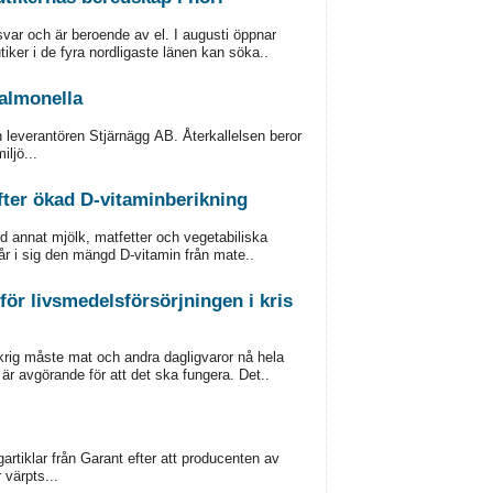
rsvar och är beroende av el. I augusti öppnar
ker i de fyra nordligaste länen kan söka..
salmonella
n leverantören Stjärnägg AB. Återkallelsen beror
iljö...
fter ökad D-vitaminberikning
d annat mjölk, matfetter och vegetabiliska
e får i sig den mängd D-vitamin från mate..
ör livsmedelsförsörjningen i kris
 krig måste mat och andra dagligvaror nå hela
är avgörande för att det ska fungera. Det..
artiklar från Garant efter att producenten av
 värpts...