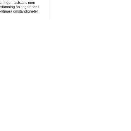
dningen fastställs men
dömning än tingsrätten i
ordinära omständigheter..