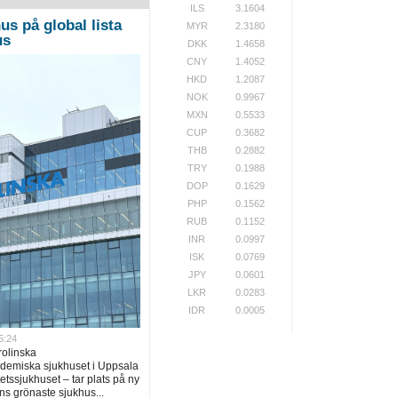
ILS
3.1604
us på global lista
MYR
2.3180
us
DKK
1.4658
CNY
1.4052
HKD
1.2087
NOK
0.9967
MXN
0.5533
CUP
0.3682
THB
0.2882
TRY
0.1988
DOP
0.1629
PHP
0.1562
RUB
0.1152
INR
0.0997
ISK
0.0769
JPY
0.0601
LKR
0.0283
IDR
0.0005
5:24
rolinska
ademiska sjukhuset i Uppsala
tssjukhuset – tar plats på ny
ns grönaste sjukhus...