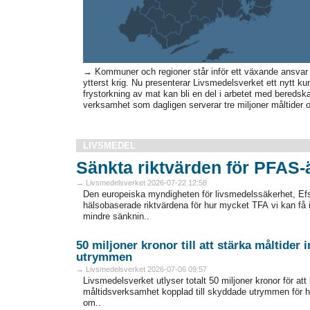
→ Kommuner och regioner står inför ett växande ansvar a
ytterst krig. Nu presenterar Livsmedelsverket ett nytt 
frystorkning av mat kan bli en del i arbetet med beredska
verksamhet som dagligen serverar tre miljoner måltider oc
LIVSMEDEL
Sänkta riktvärden för PFAS
→ Livsmedelsverket 2026-07-22 12:58
Den europeiska myndigheten för livsmedelssäkerhet, Efsa
hälsobaserade riktvärdena för hur mycket TFA vi kan få i
mindre sänknin..
50 miljoner kronor till att stärka måltider
utrymmen
→ Livsmedelsverket 2026-07-06 09:57
Livsmedelsverket utlyser totalt 50 miljoner kronor för att
måltidsverksamhet kopplad till skyddade utrymmen för h
om..