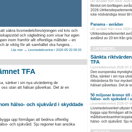
UD avråder från resor 2026-
Beslut om borttagen avråd
2026.Utrikesdepartementet
icke nödvändiga resor till
Panama - avrådan
UD avråder från resor 2026-
tt säkra livsmedelsförsörjningen vid kris och
Utrikesdepartementet avråd
kunskapsstöd och vägledning som visar hur egen
avstånd av 20 km från grän
pen inom framför allt offentliga måltider – en
h är viktig för att samhället ska fungera...
LIVSMEDEL
Läs mer → Livsmedelsverket / 2026-05-20 09:33
Sänkta riktvärde
TFA
Livsmedelsverket 2026-07-2
-ämnet TFA
Den europeiska myndighet
Efsa, sänker i sin nya ut
riktvärdena för hur mycket 
, sänker i sin nya utvärdering de
hälsan påverkas. Det är e
 oss utan att hälsan påverkas. Det är en
50 miljoner kronor till
hälso- och sjukvård i
 inom hälso- och sjukvård i skyddade
Livsmedelsverket 2026-07-0
Livsmedelsverket utlyser to
bygga upp förmågan att be
måltidsverksamhet kopplad
 bygga upp förmågan att bedriva offentlig
hälso- och sjukvård. Sju 
älso- och sjukvård. Sju regioner kan ansöka