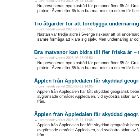
→ Livsmedelsverket 2026-06-16 13:36
Nu presenteras nya kostråd för personer över 65 år. Grun
protein. Även efter 65 kan bra mat minska risken för fle
Tio åtgärder för att förebygga undernäring
→ Livsmedelsverket 2026-06-16 07:55
Nästan var tredje äldre i Sverige riskerar att bli undernä
sämre förmåga att klara sig själv. Men undernäring är o
Bra matvanor kan bidra till fler friska år 
→ Livsmedelsverket 2026-06-15 05:53
Nu presenteras nya kostråd för personer över 65 år. Grun
protein. Även efter 65 kan bra mat minska risken för fle
Äpplen från Äppledalen får skyddad geogr
→ Livsmedelsverket 2026-06-11 14:05
Äpplen från Äppledalen har fått skyddad geografisk bete
avgränsade området Äppledalen, vid sydöstra sidan av 
från..
Äpplen från Äppledalen får skyddad geogr
→ Livsmedelsverket 2026-06-11 14:05
Äpplen från Äppledalen har fått skyddad geografisk bete
avgränsade området Äppledalen, vid sydöstra sidan av 
från..