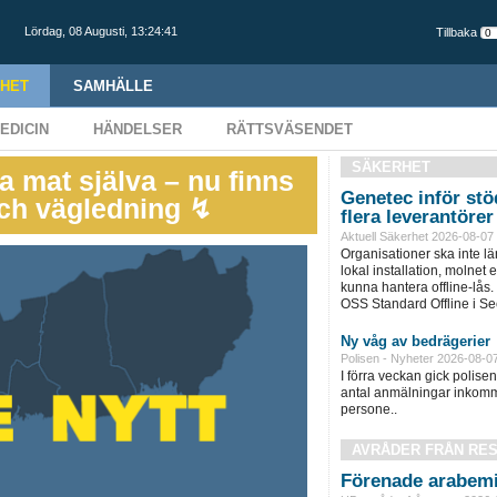
Lördag,
08 Augusti
,
13:24:42
Tillbaka
HET
SAMHÄLLE
EDICIN
HÄNDELSER
RÄTTSVÄSENDET
SÄKERHET
a mat själva – nu finns
Genetec inför stöd
och vägledning ↯
flera leverantörer
Aktuell Säkerhet 2026-08-07
Organisationer ska inte l
lokal installation, molnet e
kunna hantera offline-lås.
OSS Standard Offline i Sec
Ny våg av bedrägerier
Polisen - Nyheter 2026-08-0
I förra veckan gick polisen 
antal anmälningar inkomm
persone..
AVRÅDER FRÅN RE
Förenade arabemi