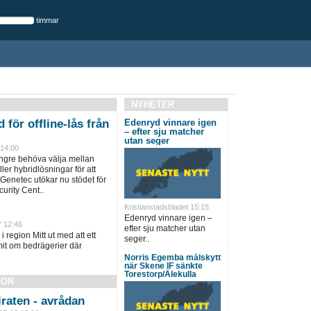
timmar
NYHETER
 för offline-lås från
Edenryd vinnare igen
– efter sju matcher
utan seger
 14:00
ängre behöva välja mellan
ller hybridlösningar för att
 Genetec utökar nu stödet för
urity Cent..
Kristianstadsbladet 15:15
Edenryd vinnare igen –
7 12:46
efter sju matcher utan
i region Mitt ut med att ett
seger..
it om bedrägerier där
Norris Egemba målskytt
när Skene IF sänkte
Torestorp/Älekulla
SOR
raten - avrådan