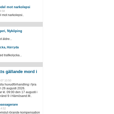
del mot narkolepsi
4:58
mot narkolepsi..
geri, Nyköping
 äldre...
ycka, Härryda
 trafikolycka...
kts gällande mord i
-07 10:50
ålla huvudförhandling i fyra
h 26 augusti 2026.
 kl. 09:00 den 17 augusti i
gränd 9 i Härnösand.M..
assagerare
14:52
domslut rörande kompensation