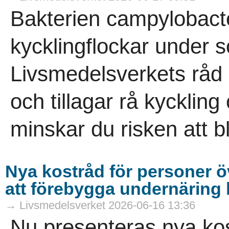
Bakterien campylobacter
kycklingflockar under 
Livsmedelsverkets råd
och tillagar rå kyckling
minskar du risken att bli
Nya kostråd för personer öv
att förebygga undernäring 
→ Livsmedelsverket 2026-06-16 13:36
Nu presenteras nya kos