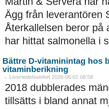
Martin & Servera har ha
Ägg från leverantören 
Återkallelsen beror på 
har hittat salmonella i st
Bättre D-vitaminintag hos b
vitaminberikning
→ Livsmedelsverket 2026-06-02 08:58
2018 dubblerades män
tillsätts i bland annat 