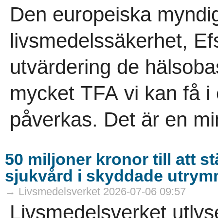
Den europeiska myndig
livsmedelssäkerhet, Efs
utvärdering de hälsoba
mycket TFA vi kan få i 
påverkas. Det är en mi
50 miljoner kronor till att 
sjukvård i skyddade utry
→ Livsmedelsverket 2026-07-06 09:57
Livsmedelsverket utlyse