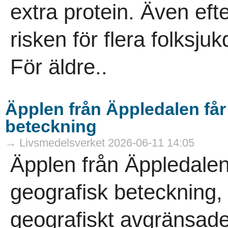
extra protein. Även ef
risken för flera folksj
För äldre..
Äpplen från Äppledalen få
beteckning
→ Livsmedelsverket 2026-06-11 14:05
Äpplen från Äppledalen
geografisk beteckning,
geografiskt avgränsade