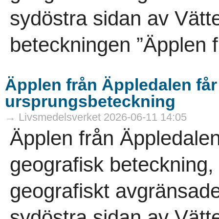
sydöstra sidan av Vät
beteckningen ”Äpplen f
Äpplen från Äppledalen få
ursprungsbeteckning
→ Livsmedelsverket 2026-06-11 14:05
Äpplen från Äppledalen
geografisk beteckning,
geografiskt avgränsade
sydöstra sidan av Vät