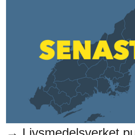
→ Livsmedelsverket pub