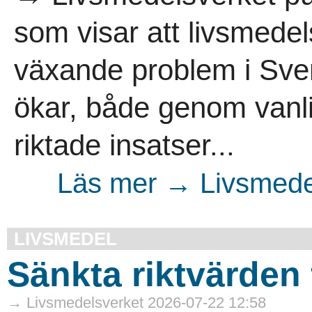
som visar att livsmedel
växande problem i Sveri
ökar, både genom vanl
riktade insatser...
Läs mer → Livsmedel
LIVSMEDEL
Sänkta riktvärden
→ Livsmedelsverket 2026-07-22 12:58