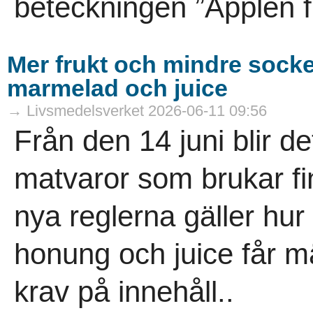
beteckningen ”Äpplen f
Mer frukt och mindre socke
marmelad och juice
→ Livsmedelsverket 2026-06-11 09:56
Från den 14 juni blir de
matvaror som brukar fi
nya reglerna gäller hu
honung och juice får m
krav på innehåll..