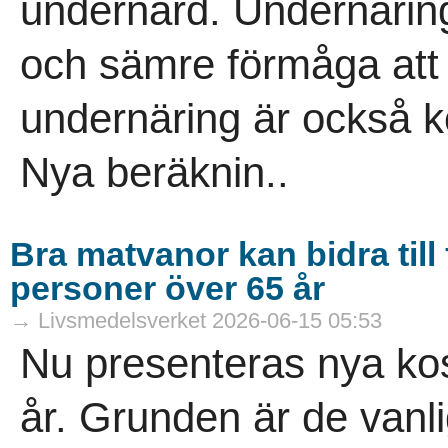
undernärd. Undernäring
och sämre förmåga att 
undernäring är också k
Nya beräknin..
Bra matvanor kan bidra till 
personer över 65 år
→ Livsmedelsverket 2026-06-15 05:53
Nu presenteras nya kos
år. Grunden är de vanli