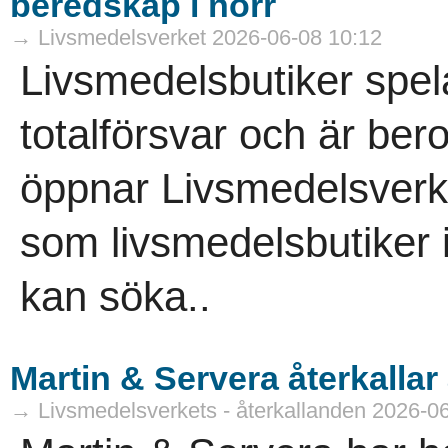
beredskap i norr
→ Livsmedelsverket 2026-06-08 10:12
Livsmedelsbutiker spelar
totalförsvar och är ber
öppnar Livsmedelsverke
som livsmedelsbutiker i
kan söka..
Martin & Servera återkallar 
→ Livsmedelsverkets - återkallanden 2026-0