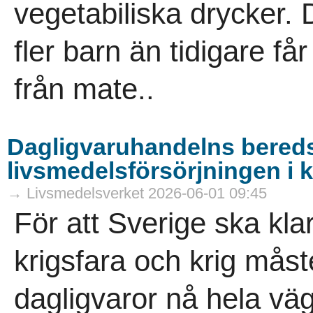
vegetabiliska drycker. De
fler barn än tidigare f
från mate..
Dagligvaruhandelns bered
livsmedelsförsörjningen i k
→ Livsmedelsverket 2026-06-01 09:45
För att Sverige ska kla
krigsfara och krig mås
dagligvaror nå hela väg