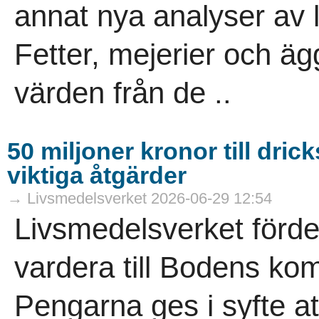
annat nya analyser av l
Fetter, mejerier och ä
värden från de ..
50 miljoner kronor till dr
viktiga åtgärder
→ Livsmedelsverket 2026-06-29 12:54
Livsmedelsverket förde
vardera till Bodens k
Pengarna ges i syfte a