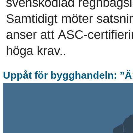
svenskodlad regnbågsla
Samtidigt möter satsn
anser att ASC-certifierin
höga krav..
Uppå