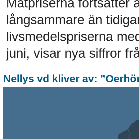
Matpriserna fortsätter 
långsammare än tidigare.
livsmedelspriserna med
juni, visar nya siffror f
Nellys vd kliver av: ”Oerhö