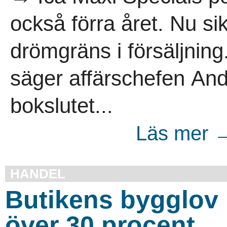
också förra året. Nu si
drömgräns i försäljning.
säger affärschefen A
bokslutet...
Läs mer →
HANDEL
Butikens bygglov b
över 30 procent