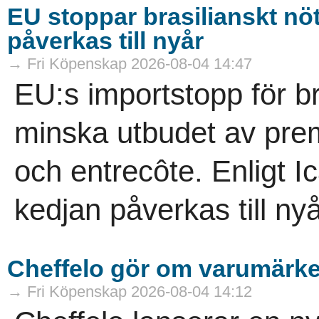
EU stoppar brasilianskt nö
påverkas till nyår
→ Fri Köpenskap 2026-08-04 14:47
EU:s importstopp för br
minska utbudet av prem
och entrecôte. Enligt I
kedjan påverkas till nyå
Cheffelo gör om varumärke
→ Fri Köpenskap 2026-08-04 14:12