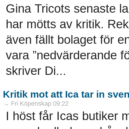
Gina Tricots senaste la
har mötts av kritik. 
även fällt bolaget för 
vara ”nedvärderande för
skriver Di...
Kritik mot att Ica tar in s
→ Fri Köpenskap 09:22
I höst får Icas butiker 