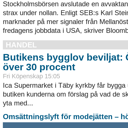
Stockholmsbörsen avslutade en avvakta
strax under nollan. Enligt SEB:s Karl Stei
marknader på mer signaler från Mellanös
fredagens jobbdata i USA, skriver Bloomb
HANDEL
Butikens bygglov beviljat:
över 30 procent
Fri Köpenskap 15:05
Ica Supermarket i Täby kyrkby får bygga 
butiken kunderna om förslag på vad de ska
yta med...
Omsättningslyft för modejätten – h