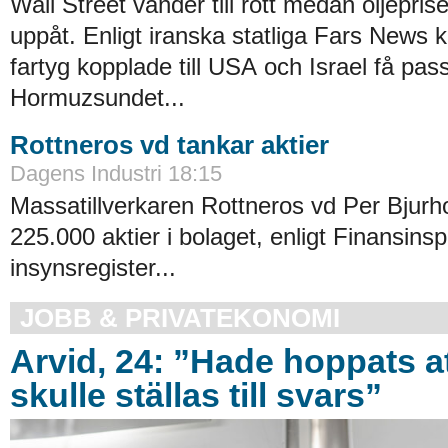
Wall Street vänder till rött medan oljeprise
uppåt. Enligt iranska statliga Fars News
fartyg kopplade till USA och Israel få pas
Hormuzsundet...
Rottneros vd tankar aktier
Dagens Industri 18:15
Massatillverkaren Rottneros vd Per Bjurh
225.000 aktier i bolaget, enligt Finansins
insynsregister...
JOBB & PRIVATEKONOMI
Arvid, 24: ”Hade hoppats a
skulle ställas till svars”