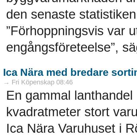
den senaste statistike
”Förhoppningsvis var ut
engångsföreteelse”, sä
Ica Nära med bredare sort
→ Fri Köpenskap 08:46
En gammal lanthandel ha
kvadratmeter stort varuh
Ica Nära Varuhuset i R