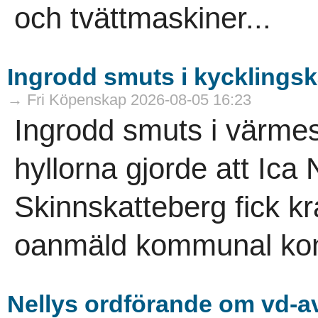
och tvättmaskiner...
Ingrodd smuts i kycklings
→ Fri Köpenskap 2026-08-05 16:23
Ingrodd smuts i värme
hyllorna gjorde att Ica
Skinnskatteberg fick kr
oanmäld kommunal kont
Nellys ordförande om vd-av