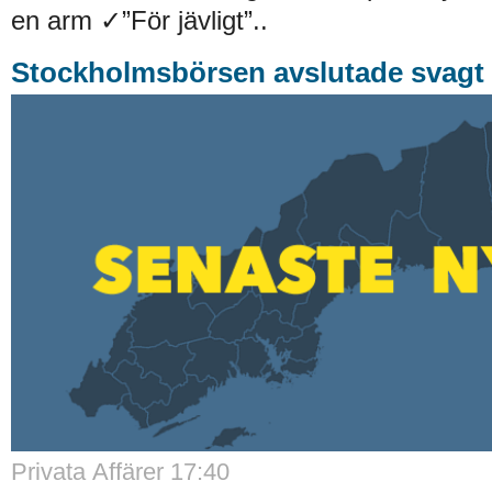
en arm ✓”För jävligt”..
Stockholmsbörsen avslutade svagt
Privata Affärer 17:40