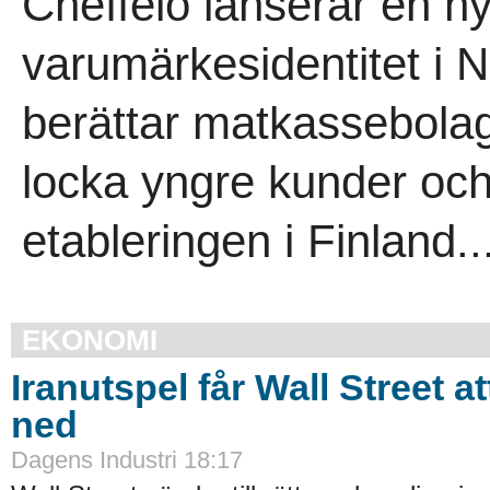
Cheffelo lanserar en 
varumärkesidentitet i 
berättar matkassebolag
locka yngre kunder och
etableringen i Finland..
EKONOMI
Iranutspel får Wall Street a
ned
Dagens Industri 18:17