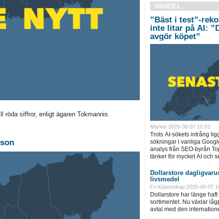
HANDEL
”Bäst i test”-rek
inte litar på AI: 
avgör köpet”
ll röda siffror, enligt ägaren Tokmannis
Market 2026-08-07 10:53
Trots AI-sökets intrång lig
lson
sökningar i vanliga Googl
analys från SEO-byrån T
tänker för mycket AI och se
Dollarstore dagligvarus
livsmedel
Fri Köpenskap 2026-08-07 1
Dollarstore har länge haft 
sortimentet. Nu växlar låg
avtal med den internationel