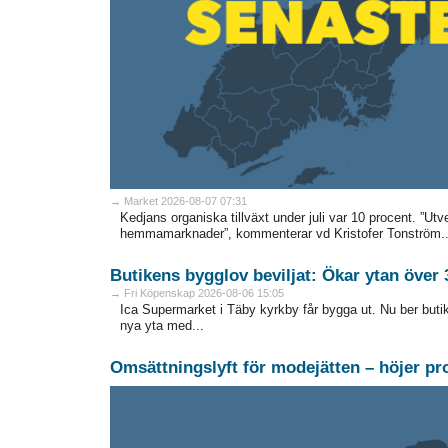
→ Market 2026-08-07 07:31
Kedjans organiska tillväxt under juli var 10 procent. ”Ut
hemmamarknader”, kommenterar vd Kristofer Tonström..
Butikens bygglov beviljat: Ökar ytan över 
→ Fri Köpenskap 2026-08-06 15:05
Ica Supermarket i Täby kyrkby får bygga ut. Nu ber buti
nya yta med...
Omsättningslyft för modejätten – höjer p