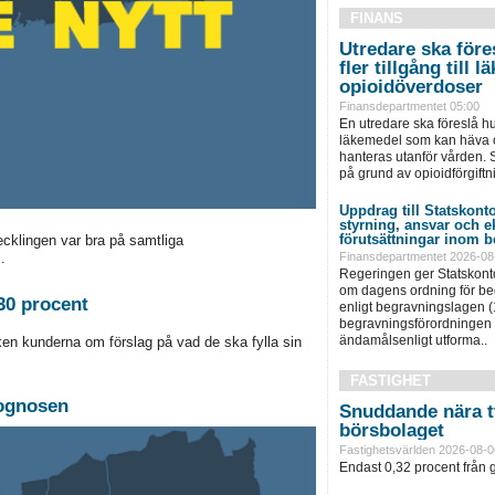
FINANS
Utredare ska föres
fler tillgång till
opioidöverdoser
Finansdepartmentet 05:00
En utredare ska föreslå hu
läkemedel som kan häva o
hanteras utanför vården. S
på grund av opioidförgiftni
Uppdrag till Statskonto
styrning, ansvar och 
förutsättningar inom b
vecklingen var bra på samtliga
Finansdepartmentet 2026-08
.
Regeringen ger Statskonto
om dagens ordning för b
30 procent
enligt begravningslagen 
begravningsförordningen 
ändamålsenligt utforma..
ken kunderna om förslag på vad de ska fylla sin
FASTIGHET
rognosen
Snuddande nära t
börsbolaget
Fastighetsvärlden 2026-08-0
Endast 0,32 procent från g