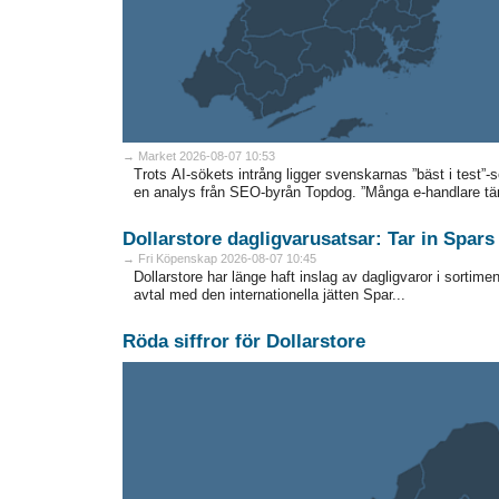
→ Market 2026-08-07 10:53
Trots AI-sökets intrång ligger svenskarnas ”bäst i test”-
en analys från SEO-byrån Topdog. ”Många e-handlare tänk
Dollarstore dagligvarusatsar: Tar in Spars
→ Fri Köpenskap 2026-08-07 10:45
Dollarstore har länge haft inslag av dagligvaror i sortime
avtal med den internationella jätten Spar...
Röda siffror för Dollarstore