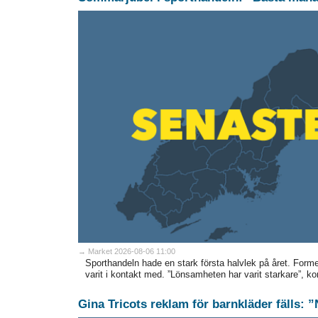
→ Market 2026-08-06 11:00
Sporthandeln hade en stark första halvlek på året. Formen 
varit i kontakt med. ”Lönsamheten har varit starkare”, k
Gina Tricots reklam för barnkläder fälls: