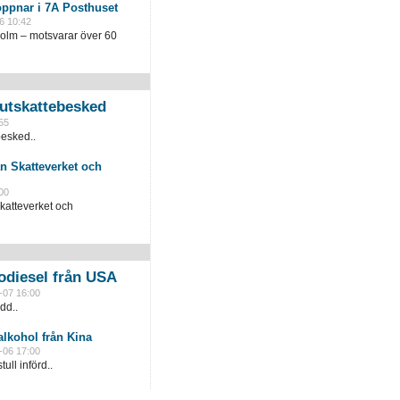
öppnar i 7A Posthuset
6 10:42
holm – motsvarar över 60
slutskattebesked
55
besked..
n Skatteverket och
00
katteverket och
odiesel från USA
-07 16:00
dd..
lkohol från Kina
-06 17:00
ull införd..