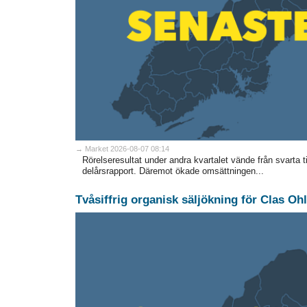
→ Market 2026-08-07 08:14
Rörelseresultat under andra kvartalet vände från svarta ti
delårsrapport. Däremot ökade omsättningen...
Tvåsiffrig organisk säljökning för Clas Oh