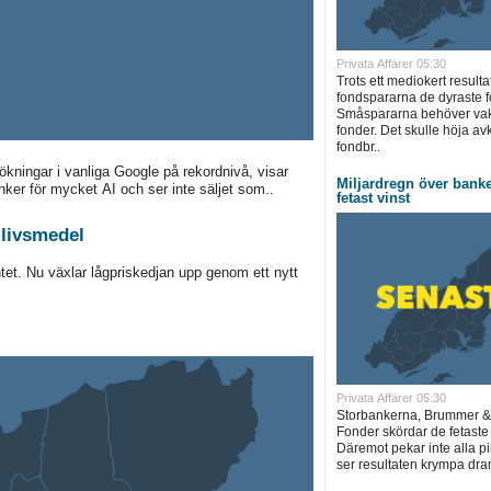
Privata Affärer 05:30
Trots ett mediokert resulta
fondspararna de dyraste f
Småspararna behöver vakn
fonder. Det skulle höja a
fondbr..
sökningar i vanliga Google på rekordnivå, visar
Miljardregn över bank
er för mycket AI och ser inte säljet som..
fetast vinst
 livsmedel
ntet. Nu växlar lågpriskedjan upp genom ett nytt
Privata Affärer 05:30
Storbankerna, Brummer &
Fonder skördar de fetaste
Däremot pekar inte alla pi
ser resultaten krympa dram