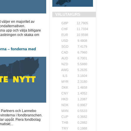
VALUTAKURS
t väljer en majoritet av
GBP
12.7905
ondalternativen.
CHF
11.7334
a upp och välja billigare
vkastningen och skaka om
EUR
10.9598
USD
9.4808
SGD
7.4179
erna – fonderna med
CAD
6.7960
AUD
6.7001
NZD
5.5880
AWG
5.2635
ILS
3.1604
MYR
2.3180
DKK
1.4658
CNY
1.4052
HKD
1.2087
NOK
0.9967
 Partners och Lannebo
MXN
0.5533
 vinsterna i fondbranschen.
CUP
0.3682
lar uppåt. Flera fondbolag
THB
0.2882
atiskt...
TRY
0.1988