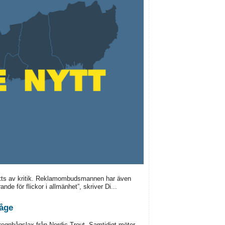
mötts av kritik. Reklamombudsmannen har även
de för flickor i allmänhet”, skriver Di...
båge
 regnbågslax från Nordic Trout. Samtidigt möter