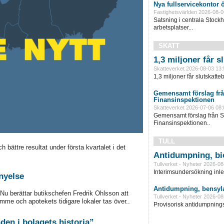
Nya fullservicekontor 
Fastighetsvärlden 2026-08-0
Satsning i centrala Stock
arbetsplatser...
SKATT
1,3 miljoner får 
Skatteverket 2026-08-03 13:
1,3 miljoner får slutskatte
Gemensamt förslag frå
Finansinspektionen
Skatteverket 2026-07-06 08:
Gemensamt förslag från S
Finansinspektionen..
TULL
bättre resultat under första kvartalet i det
Antidumpning, bi
Tullverket - Nyheter 2026-08
Interimsundersökning inle
rnyelse
Antidumpning, bensyla
Nu berättar butikschefen Fredrik Ohlsson att
Tullverket - Nyheter 2026-08
mme och apotekets tidigare lokaler tas över..
Provisorisk antidumpningst
en i bolagets historia”