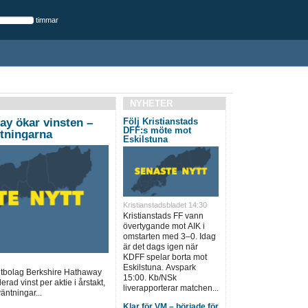
timmar
NYHETER
ay ökar vinsten –
Följ Kristianstads
DFF:s möte mot
ntningarna
Eskilstuna
Kristianstadsbladet 14:30
Kristianstads FF vann
övertygande mot AIK i
omstarten med 3–0. Idag
är det dags igen när
KDFF spelar borta mot
Eskilstuna. Avspark
ntbolag Berkshire Hathaway
15:00. Kb/NSk
rad vinst per aktie i årstakt,
liverapporterar matchen...
äntningar...
Klar för VM – började för