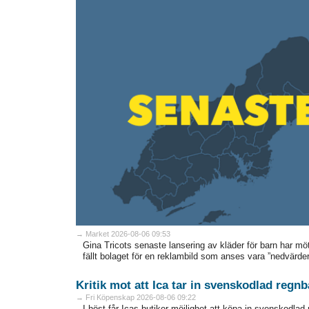
→ Market 2026-08-06 09:53
Gina Tricots senaste lansering av kläder för barn har 
fällt bolaget för en reklambild som anses vara ”nedvärderan
Kritik mot att Ica tar in svenskodlad regn
→ Fri Köpenskap 2026-08-06 09:22
I höst får Icas butiker möjlighet att köpa in svenskodlad