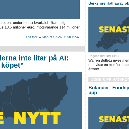
Berkshire Hathaway ök
rocent under första kvartalet. Samtidigt
inus 10,5 miljoner euro, motsvarande 114 miljoner
Läs mer → Market / 2026-05-08 10:37
erna inte litar på AI:
Dagens Industri 14:14
Warren Buffetts investme
 köpet”
redovisar en mer än dubble
årstakt...
JOBB & PRIVATEKO
Bolander: Fondsp
upp