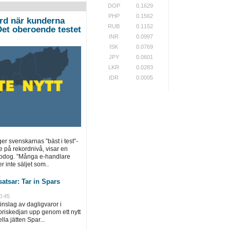
DOP
0.1629
PHP
0.1562
ord när kunderna
RUB
0.1152
”Det oberoende testet
INR
0.0997
ISK
0.0769
JPY
0.0601
LKR
0.0283
IDR
0.0005
ger svenskarnas ”bäst i test”-
e på rekordnivå, visar en
opdog. ”Många e-handlare
r inte säljet som..
atsar: Tar in Spars
0:45
inslag av dagligvaror i
priskedjan upp genom ett nytt
la jätten Spar...