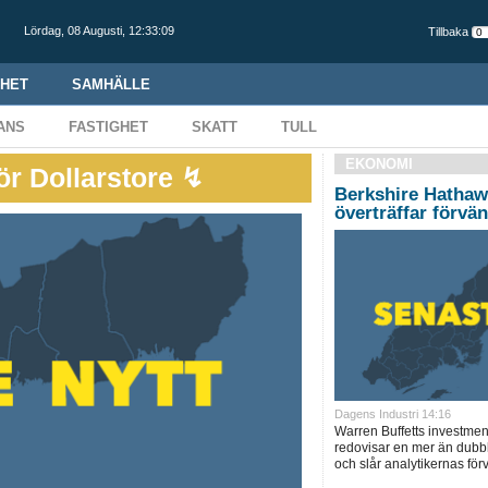
Lördag,
08 Augusti
,
12:33:10
Tillbaka
HET
SAMHÄLLE
ANS
FASTIGHET
SKATT
TULL
EKONOMI
för Dollarstore ↯
Berkshire Hathaw
överträffar förvä
Dagens Industri 14:16
Warren Buffetts investme
redovisar en mer än dubble
och slår analytikernas förv