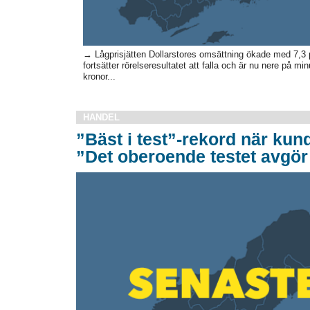
→ Lågprisjätten Dollarstores omsättning ökade med 7,3 p
fortsätter rörelseresultatet att falla och är nu nere på m
kronor...
HANDEL
”Bäst i test”-rekord när kund
”Det oberoende testet avgör