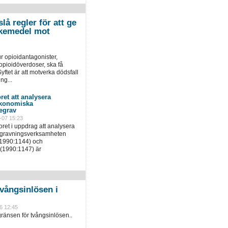
lå regler för att ge
 läkemedel mot
r opioidantagonister,
pioidöverdoser, ska få
yftet är att motverka dödsfall
ng...
ret att analysera
ekonomiska
egrav
-07 15:23
ret i uppdrag att analysera
egravningsverksamheten
(1990:1144) och
(1990:1147) är
vångsinlösen i
6 12:45
ränsen för tvångsinlösen..