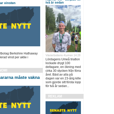
två år sedan
ar vinsten
ntbolag Berkshire Hathaway
Västerbottens-Kuriren 14:28
rad vinst per aktie i
Lördagens Umeå triatlon
lockade drygt 100
deltagare, en ökning med
NOMI
cirka 30 stycken från förra
året. Bäst av alla på
ararna måste vakna
dagen var en 23-årig kille
som gjorde sitt första lopp
för två år sedan...
REKLAM