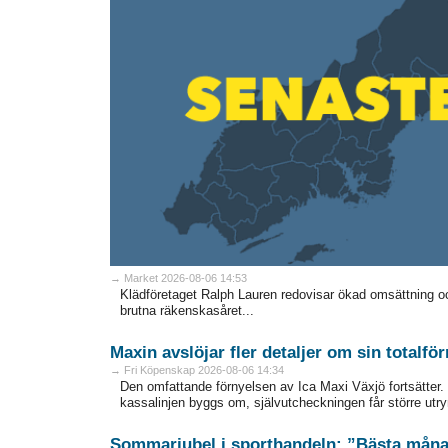
→ Market 2026-08-06 14:53
Klädföretaget Ralph Lauren redovisar ökad omsättning och 
brutna räkenskasåret...
Maxin avslöjar fler detaljer om sin totalfö
→ Fri Köpenskap 2026-08-06 14:34
Den omfattande förnyelsen av Ica Maxi Växjö fortsätter. 
kassalinjen byggs om, självutcheckningen får större utry
Sommarjubel i sporthandeln: ”Bästa månad