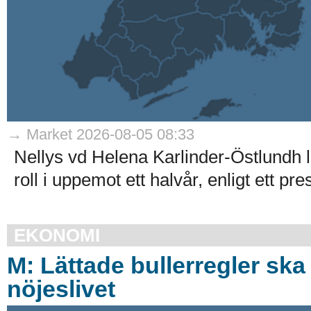
→ Market 2026-08-05 08:33
Nellys vd Helena Karlinder-Östlundh l
roll i uppemot ett halvår, enligt ett p
EKONOMI
M: Lättade bullerregler ska
nöjeslivet