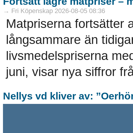
Fortsatt lägre matpriser – 
→ Fri Köpenskap 2026-08-05 08:36
Matpriserna fortsätter 
långsammare än tidigare.
livsmedelspriserna med
juni, visar nya siffror f
Nellys vd kliver av: ”Oerhö