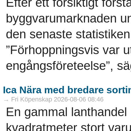
Efter ett försiktigt förs
byggvarumarknaden und
den senaste statistike
”Förhoppningsvis var ut
engångsföreteelse”, sä
Ica Nära med bredare sort
→ Fri Köpenskap 2026-08-06 08:46
En gammal lanthandel ha
kvadratmeter stort varuh