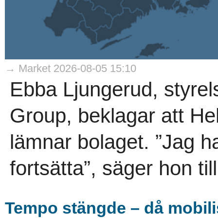
→ Market 2026-08-05 15:10
Ebba Ljungerud, styrel
Group, beklagar att He
lämnar bolaget. ”Jag h
fortsätta”, säger hon til
Tempo stängde – då mobili