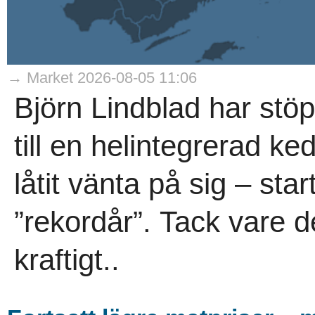
→ Market 2026-08-05 11:06
Björn Lindblad har stö
till en helintegrerad ke
låtit vänta på sig – sta
”rekordår”. Tack vare d
kraftigt..