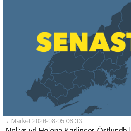
→ Market 2026-08-05 08:33
Nellys vd Helena Karlinder-Östlundh l