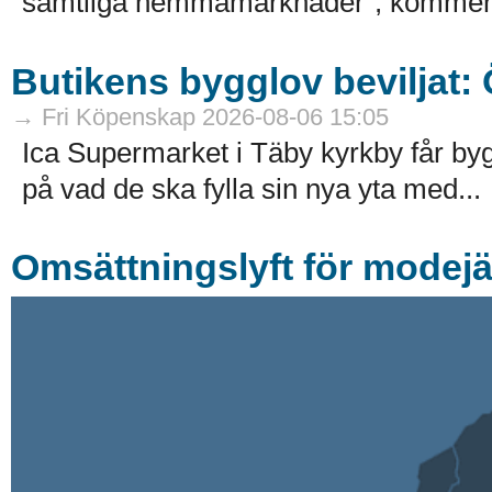
samtliga hemmamarknader”, kommenter
Butikens bygglov beviljat:
→ Fri Köpenskap 2026-08-06 15:05
Ica Supermarket i Täby kyrkby får by
på vad de ska fylla sin nya yta med...
Omsättningslyft för modejä