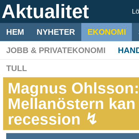
Aktualitet
L
HEM
NYHETER
EKONOMI
JOBB & PRIVATEKONOMI
HAN
TULL
Magnus Ohlsson: 
Mellanöstern kan 
recession ↯