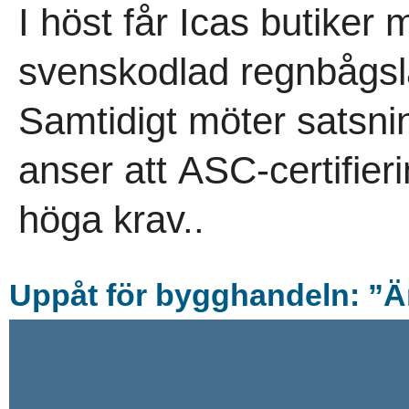
I höst får Icas butiker 
svenskodlad regnbågsla
Samtidigt möter satsn
anser att ASC-certifierin
höga krav..
Uppå