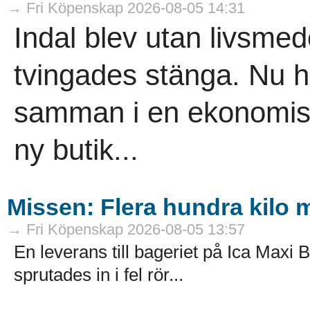
→ Fri Köpenskap 2026-08-05 14:31
Indal blev utan livsme
tvingades stänga. Nu h
samman i en ekonomisk
ny butik...
Missen: Flera hundra kilo mj
→ Fri Köpenskap 2026-08-05 13:57
En leverans till bageriet på Ica Maxi B
sprutades in i fel rör...