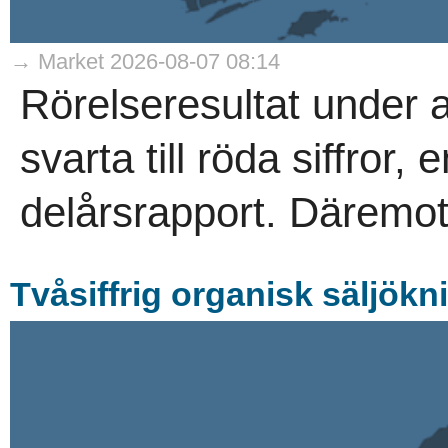
→ Market 2026-08-07 08:14
Rörelseresultat under 
svarta till röda siffror
delårsrapport. Däremot
Tvåsiffrig organisk säljökn