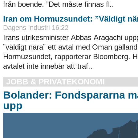
från boende. ”Det måste finnas fl..
Iran om Hormuzsundet: ”Väldigt nära
Dagens Industri 16:22
Irans utrikesminister Abbas Aragachi uppg
”väldigt nära” ett avtal med Oman gällande
Hormuzsundet, rapporterar Bloomberg. H
avtalet inte innebär att traf..
JOBB & PRIVATEKONOMI
Bolander: Fondspararna m
upp