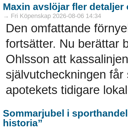
Maxin avslöjar fler detaljer
→ Fri Köpenskap 2026-08-06 14:34
Den omfattande förnye
fortsätter. Nu berättar
Ohlsson att kassalinje
självutcheckningen får
apotekets tidigare lokal
Sommarjubel i sporthandel
historia”