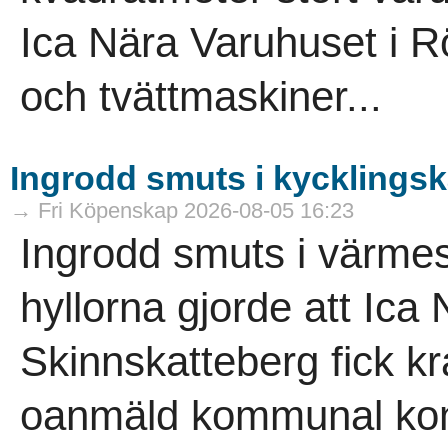
Ica Nära Varuhuset i R
och tvättmaskiner...
Ingrodd smuts i kycklings
→ Fri Köpenskap 2026-08-05 16:23
Ingrodd smuts i värme
hyllorna gjorde att Ica
Skinnskatteberg fick kr
oanmäld kommunal kont