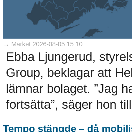
→ Market 2026-08-05 15:10
Ebba Ljungerud, styrel
Group, beklagar att He
lämnar bolaget. ”Jag h
fortsätta”, säger hon til
Tempo stängde – då mobili