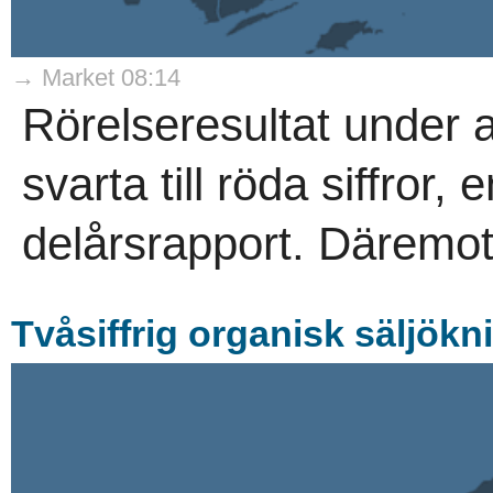
→ Market 08:14
Rörelseresultat under 
svarta till röda siffror
delårsrapport. Däremot
Tvåsiffrig organisk säljökn