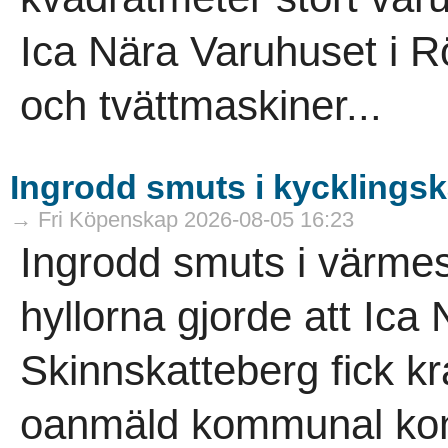
Ica Nära Varuhuset i R
och tvättmaskiner...
Ingrodd smuts i kycklings
→ Fri Köpenskap 2026-08-05 16:23
Ingrodd smuts i värme
hyllorna gjorde att Ica
Skinnskatteberg fick kr
oanmäld kommunal kont