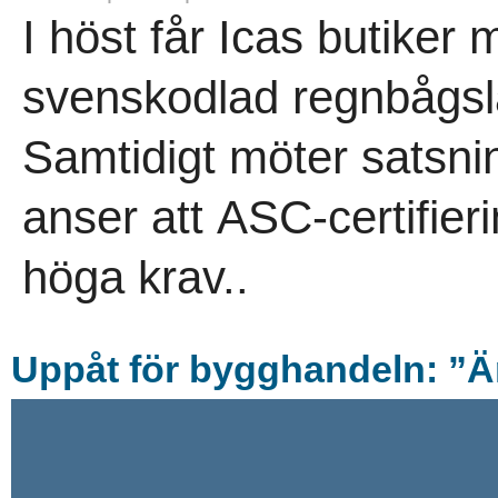
I höst får Icas butiker 
svenskodlad regnbågsla
Samtidigt möter satsn
anser att ASC-certifierin
höga krav..
Uppå