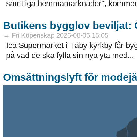
samtliga hemmamarknader”, kommenter
Butikens bygglov beviljat:
→ Fri Köpenskap 2026-08-06 15:05
Ica Supermarket i Täby kyrkby får by
på vad de ska fylla sin nya yta med...
Omsättningslyft för modejä