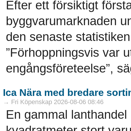
Efter ett försiktigt förs
byggvarumarknaden und
den senaste statistike
”Förhoppningsvis var ut
engångsföreteelse”, sä
Ica Nära med bredare sort
→ Fri Köpenskap 2026-08-06 08:46
En gammal lanthandel ha
kvadratmeter stort varuh