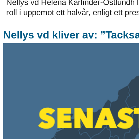
Nellys vd Helena Karlinder-Östlundh l
roll i uppemot ett halvår, enligt ett p
Nellys vd kliver av: ”Tack