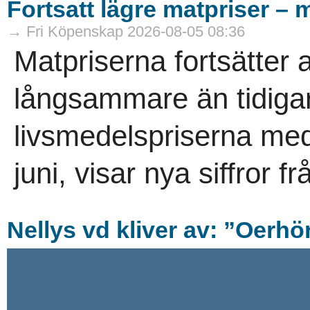
Fortsatt lägre matpriser – 
→ Fri Köpenskap 2026-08-05 08:36
Matpriserna fortsätter 
långsammare än tidigare.
livsmedelspriserna med
juni, visar nya siffror f
Nellys vd kliver av: ”Oerhö