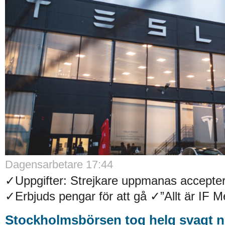
Dagensarbetare 17:44
✓Uppgifter: Strejkare uppmanas accepter
✓Erbjuds pengar för att gå ✓”Allt är IF Met
Stockholmsbörsen tog helg svagt n