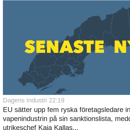
Dagens Industri 22:19
EU sätter upp fem ryska företagsledare i
vapenindustrin på sin sanktionslista, med
utrikeschef Kaja Kallas...