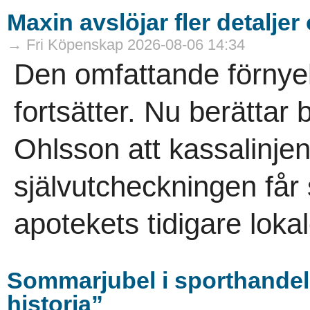
Maxin avslöjar fler detaljer
→ Fri Köpenskap 2026-08-06 14:34
Den omfattande förnye
fortsätter. Nu berättar
Ohlsson att kassalinje
självutcheckningen får
apotekets tidigare lokal
Sommarjubel i sporthandel
historia”