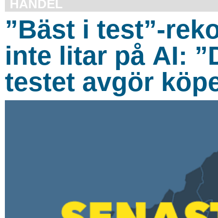
HANDEL
”Bäst i test”-re
inte litar på AI:
testet avgör köp