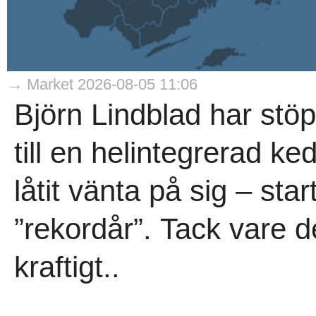
→ Market 2026-08-05 11:06
Björn Lindblad har stö
till en helintegrerad ke
låtit vänta på sig – sta
”rekordår”. Tack vare d
kraftigt..