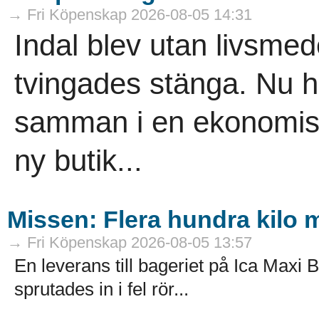
→ Fri Köpenskap 2026-08-05 14:31
Indal blev utan livsme
tvingades stänga. Nu h
samman i en ekonomisk
ny butik...
Missen: Flera hundra kilo mj
→ Fri Köpenskap 2026-08-05 13:57
En leverans till bageriet på Ica Maxi B
sprutades in i fel rör...