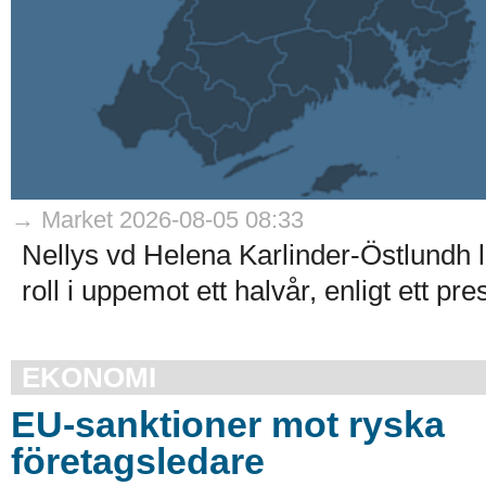
→ Market 2026-08-05 08:33
Nellys vd Helena Karlinder-Östlundh l
roll i uppemot ett halvår, enligt ett p
EKONOMI
EU-sanktioner mot ryska
företagsledare