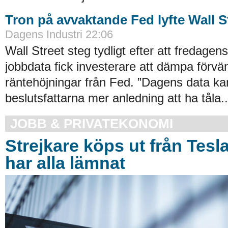
Tron på avvaktande Fed lyfte Wall S
Dagens Industri 22:06
Wall Street steg tydligt efter att fredage
jobbdata fick investerare att dämpa förvä
räntehöjningar från Fed. ”Dagens data ka
beslutsfattarna mer anledning att ha tåla..
JOBB & PRIVATEKONOMI
Strejkare köps ut från Tesl
har alla lämnat