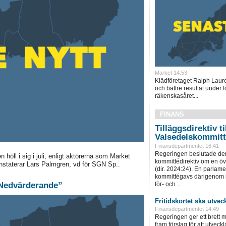
Market 14:53
Klädföretaget Ralph Laur
och bättre resultat under f
räkenskasåret...
FINANS
Tilläggsdirektiv ti
Valsedelskommit
Finansdepartmentet 16:41
Regeringen beslutade den
höll i sig i juli, enligt aktörerna som Market
kommittédirektiv om en ö
onstaterar Lars Palmgren, vd för SGN Sp..
(dir. 2024:24). En parlam
kommittégavs därigenom i 
för- och ..
 ”Nedvärderande”
Fritidskortet ska utvec
Finansdepartmentet 14:49
Regeringen ger ett brett m
fram förslag för att utveckla 