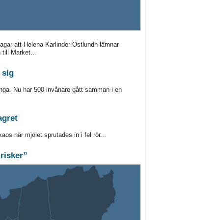
lagar att Helena Karlinder-Östlundh lämnar
till Market...
 sig
änga. Nu har 500 invånare gått samman i en
agret
aos när mjölet sprutades in i fel rör...
 risker”