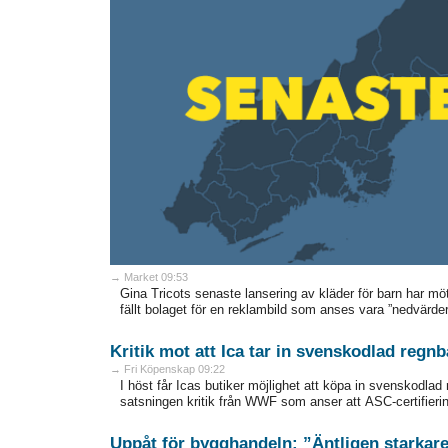
→ Market 09:53
Gina Tricots senaste lansering av kläder för barn har 
fällt bolaget för en reklambild som anses vara ”nedvärderan
Kritik mot att Ica tar in svenskodlad regn
→ Fri Köpenskap 09:22
I höst får Icas butiker möjlighet att köpa in svenskodlad
satsningen kritik från WWF som anser att ASC-certifieringe
Uppåt för bygghandeln: ”Äntligen