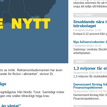
utveckla reformen för att m
unga att nyttja sitt fritidskor
FASTIGHET
Snuddande nära t
börsbolaget
Fastighetsvärlden 12:45
Endast 0,32 procent från g
Nya fullservicekontor 
Fastighetsvärlden 10:42
Satsning i centrala Stock
arbetsplatser...
SKATT
1,3 miljoner får 
mötts av kritik. Reklamombudsmannen har även
Skatteverket 2026-08-03 13:
de för flickor i allmänhet”, skriver Di...
1,3 miljoner får slutskatte
båge
Gemensamt förslag frå
Finansinspektionen
Skatteverket 2026-07-06 08:
 regnbågslax från Nordic Trout. Samtidigt möter
Gemensamt förslag från S
n inte ställer tillräckligt höga krav..
Finansinspektionen..
 starkare än väntat”