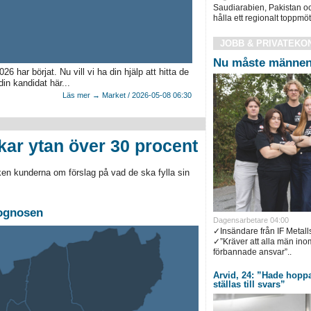
Saudiarabien, Pakistan oc
hålla ett regionalt toppmöt
JOBB & PRIVATEKO
Nu måste männen 
har börjat. Nu vill vi ha din hjälp att hitta de
in kandidat här...
Läs mer → Market / 2026-05-08 06:30
kar ytan över 30 procent
ken kunderna om förslag på vad de ska fylla sin
rognosen
Dagensarbetare 04:00
✓Insändare från IF Metal
✓”Kräver att alla män inom 
förbannade ansvar”..
Arvid, 24: ”Hade hoppa
ställas till svars”