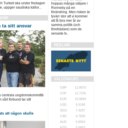
h Turkiet ska under fredagen
hoppas många väljare i
e, uppger saudiska källor...
Ronneby på en
förändring. Men risken är
tyvärr stor att vi kommer
NOMI
att få fyra mer år av
samma politik (och
ta sitt ansvar
företrädare) som de
senaste tv..
REKLAM
VALUTAKURS
GBP
12.8070
CHF
11.7155
ls centrala ungdomskommitté
EUR
10.9694
vårt förbund tar sitt
USD
9.5195
SGD
7.4207
ts att någon skulle
CAD
6.7920
AUD
6.6910
NZD
5.5853