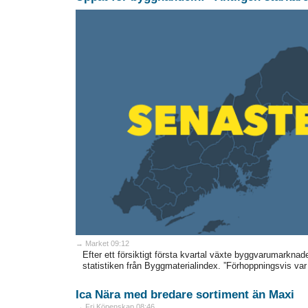
→ Market 09:12
Efter ett försiktigt första kvartal växte byggvarumarknad
statistiken från Byggmaterialindex. ”Förhoppningsvis var 
Ica Nära med bredare sortiment än Maxi
→ Fri Köpenskap 08:46