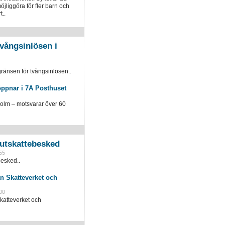
öjliggöra för fler barn och
t..
vångsinlösen i
ränsen för tvångsinlösen..
öppnar i 7A Posthuset
holm – motsvarar över 60
slutskattebesked
55
besked..
n Skatteverket och
00
katteverket och