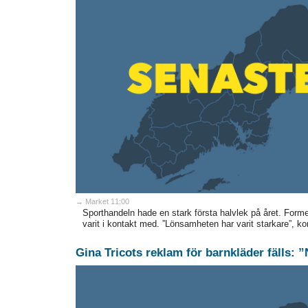
→ Market 11:00
Sporthandeln hade en stark första halvlek på året. Formen 
varit i kontakt med. ”Lönsamheten har varit starkare”, k
Gina Tricots reklam för barnkläder fälls: