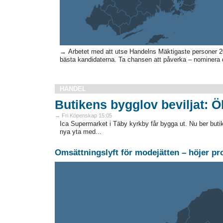
→ Arbetet med att utse Handelns Mäktigaste personer 2026 
bästa kandidaterna. Ta chansen att påverka – nominera d
HANDEL
Butikens bygglov beviljat: Ö
→ Fri Köpenskap 15:05
Ica Supermarket i Täby kyrkby får bygga ut. Nu ber buti
nya yta med...
Omsättningslyft för modejätten – höjer p