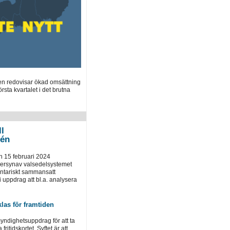
en redovisar ökad omsättning
örsta kvartalet i det brutna
ll
tén
 15 februari 2024
versynav valsedelsystemet
entariskt sammansatt
uppdrag att bl.a. analysera
klas för framtiden
yndighetsuppdrag för att ta
fritidskortet. Syftet är att