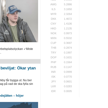
AWG
5.2886
ILS
3.1650
MYR
2.3264
DKK
1.4672
CNY
1.4106
HKD
1.2135
NOK
0.9973
MXN
0.5532
CUP
0.3697
THB
0.2874
arbetsplatsolyckan ✓Miste
.
TRY
0.1997
DOP
0.1631
PHP
0.1564
RUB
0.1147
beviljat: Ökar ytan
INR
0.0999
ISK
0.0770
rkby får bygga ut. Nu ber
JPY
0.0601
ag på vad de ska fylla sin
LKR
0.0283
IDR
0.0005
dejätten – höjer