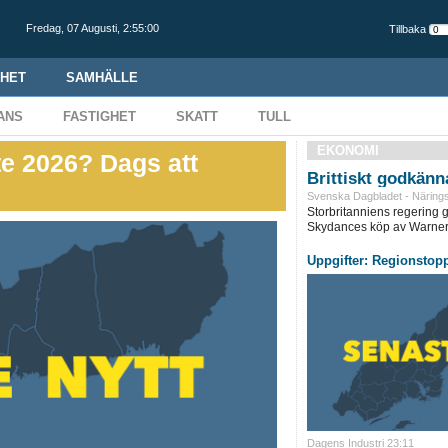
Fredag,
07 Augusti
,
2:55:01
Tillbaka
HET
SAMHÄLLE
ANS
FASTIGHET
SKATT
TULL
EKONOMI
e 2026? Dags att
Brittiskt godkänn
Svenska Dagbladet - Närings
Storbritanniens regering g
Skydances köp av Warner 
Uppgifter: Regionstop
Dagens Industri 23:11