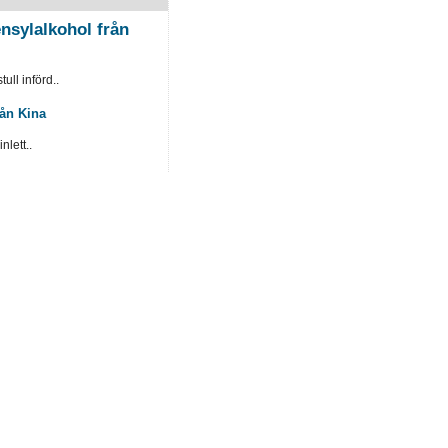
nsylalkohol från
ull införd..
rån Kina
lett..