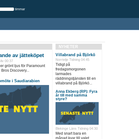
timmar
NYHETER
ande av jätteköpet
Villabrand på Björkö
Norrtelje Tidning 04:45
liv 00:37
Tidigt på
er grönt ljus för Paramount
fredagsmorgonen
Bros Discovery...
larmades
räddningstjänsten till en
pmöte i Saudiarabien
villabrand på Björkö...
Anna Ekberg (RP): Fyra
år till med samma
styre?
Blekinge Läns Tidning 04:30
Med snart bara en
månad kvar till valet