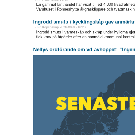
En gammal lanthandel har vuxit till ett 4 000 kvadratmeter
Varuhuset i Rönneshytta åkgräsklippare och tvättmaskine
Ingrodd smuts i kycklingskåp gav anmärk
→ Fri Köpenskap 2026-08-05 16:23
Ingrodd smuts i värmeskåp och skräp under hyllorna gjor
fick krav på åtgärder efter en oanmäld kommunal kontroll
Nellys ordförande om vd-avhoppet: ”Ingen