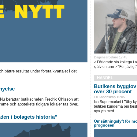
Dagensarbetare 17:45
✓Förlorade sin kollega i 
själv en arm ✓”För jävligt”.
bättre resultat under första kvartalet i det
HANDEL
Butikens bygglov 
rnyelse
över 30 procent
Fri Köpenskap 15:05
Nu berättar butikschefen Fredrik Ohlsson att
Ica Supermarket i Täby ky
mme och apotekets tidigare lokaler tas över..
butiken kunderna om försl
nya yta med...
en i bolagets historia”
Omsättningslyft för mo
prognosen