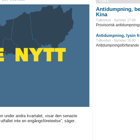
TULL
Antidumpning, be
Kina
Tullverket - Nyheter 17:00
Provisorisk antidumpningst
Antidumpning, lysin f
Tullverket - Nyheter 16:00
Antidumpningsförfarande in
en under andra kvartalet, visar den senaste
utfallet inte en engångsföreteelse”, säger..