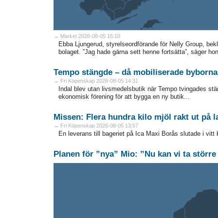
→ Market 2026-08-05 15:10
Ebba Ljungerud, styrelseordförande för Nelly Group, bek
bolaget. ”Jag hade gärna sett henne fortsätta”, säger hon 
Tempo stängde – då mobiliserade byborna
→ Fri Köpenskap 2026-08-05 14:31
Indal blev utan livsmedelsbutik när Tempo tvingades st
ekonomisk förening för att bygga en ny butik...
Missen: Flera hundra kilo mjöl rakt ut på l
→ Fri Köpenskap 2026-08-05 13:57
En leverans till bageriet på Ica Maxi Borås slutade i vitt k
Planen för ”nya” Mio: ”Nu kan vi ta större