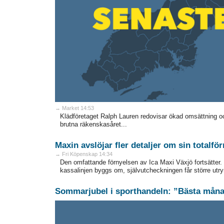
→ Market 14:53
Klädföretaget Ralph Lauren redovisar ökad omsättning och 
brutna räkenskasåret...
Maxin avslöjar fler detaljer om sin totalfö
→ Fri Köpenskap 14:34
Den omfattande förnyelsen av Ica Maxi Växjö fortsätter. 
kassalinjen byggs om, självutcheckningen får större utry
Sommarjubel i sporthandeln: ”Bästa månad