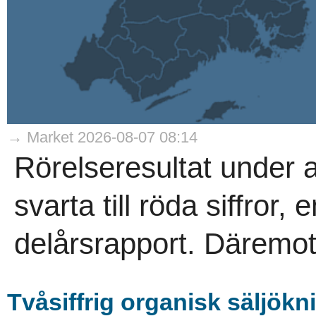
→ Market 2026-08-07 08:14
Rörelseresultat under 
svarta till röda siffror
delårsrapport. Däremot
Tvåsiffrig organisk säljökn