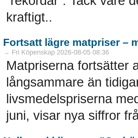
”rekordår”. Tack vare d
kraftigt..
Fortsatt lägre matpriser – 
→ Fri Köpenskap 2026-08-05 08:36
Matpriserna fortsätter 
långsammare än tidigare.
livsmedelspriserna med
juni, visar nya siffror f