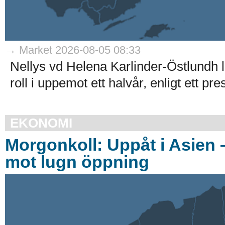
→ Market 2026-08-05 08:33
Nellys vd Helena Karlinder-Östlundh l
roll i uppemot ett halvår, enligt ett p
EKONOMI
Morgonkoll: Uppåt i Asien
mot lugn öppning