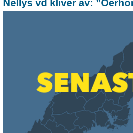
Nellys vd kliver av: ”Oerhö