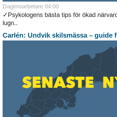
Dagensarbetare 04:00
✓Psykologens bästa tips för ökad närvaro
lugn..
Carlén: Undvik skilsmässa – guide f