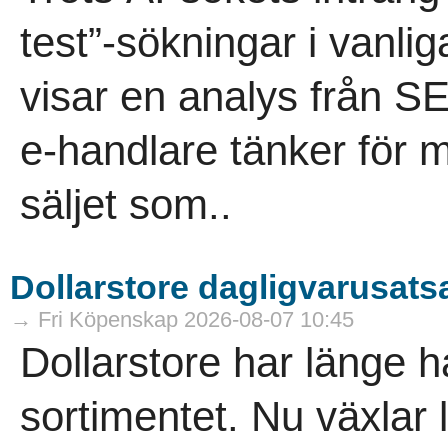
test”-sökningar i vanli
visar en analys från 
e-handlare tänker för m
säljet som..
Dollarstore dagligvarusatsa
→ Fri Köpenskap 2026-08-07 10:45
Dollarstore har länge ha
sortimentet. Nu växlar