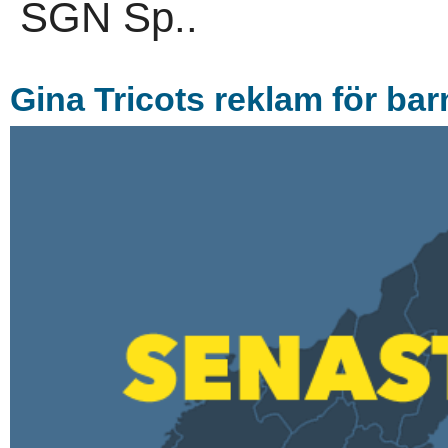
SGN Sp..
Gina Tricots reklam för ba