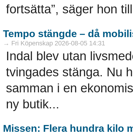
fortsätta”, säger hon til
Tempo stängde – då mobili
→ Fri Köpenskap 2026-08-05 14:31
Indal blev utan livsme
tvingades stänga. Nu h
samman i en ekonomisk
ny butik...
Missen: Flera hundra kilo mj