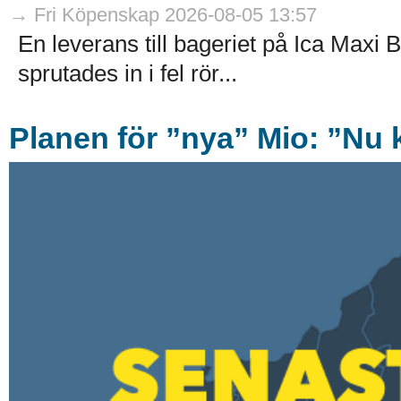
→ Fri Köpenskap 2026-08-05 13:57
En leverans till bageriet på Ica Maxi B
sprutades in i fel rör...
Planen för ”nya” Mio: ”Nu k