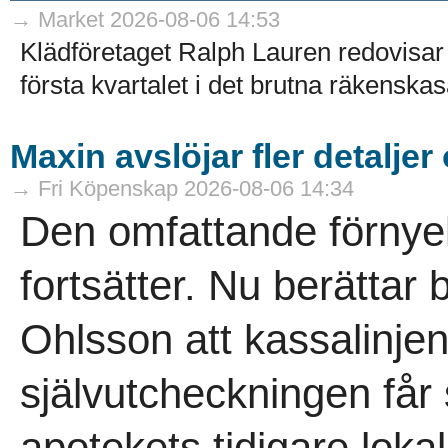
→ Market 2026-08-06 14:53
Klädföretaget Ralph Lauren redovisar 
första kvartalet i det brutna räkenskaså
Maxin avslöjar fler detaljer
→ Fri Köpenskap 2026-08-06 14:34
Den omfattande förnye
fortsätter. Nu berättar
Ohlsson att kassalinje
självutcheckningen får
apotekets tidigare lokal