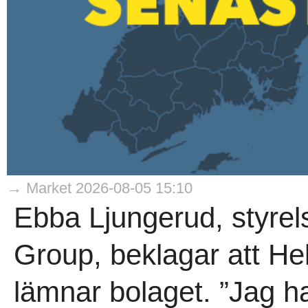
→ Market 2026-08-05 15:10
Ebba Ljungerud, styrel
Group, beklagar att He
lämnar bolaget. ”Jag h