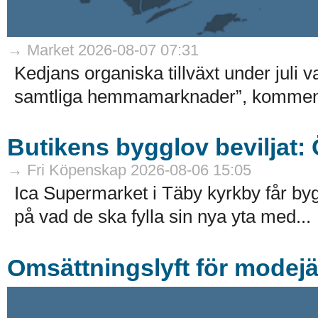
→ Market 2026-08-07 07:31
Kedjans organiska tillväxt under juli 
samtliga hemmamarknader”, kommenter
Butikens bygglov beviljat:
→ Fri Köpenskap 2026-08-06 15:05
Ica Supermarket i Täby kyrkby får by
på vad de ska fylla sin nya yta med...
Omsättningslyft för modejä