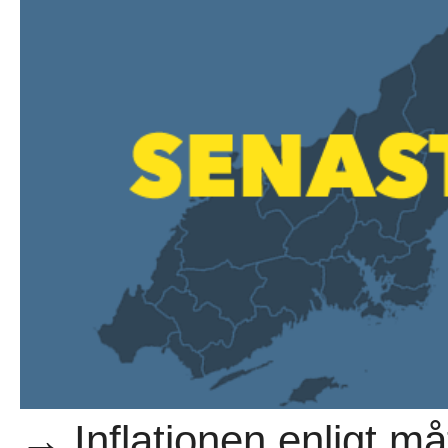
→ Inflationen enligt måt