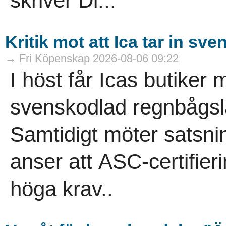
skriver Di...
Kritik mot att Ica tar in s
→ Fri Köpenskap 2026-08-06 09:22
I höst får Icas butiker 
svenskodlad regnbågsla
Samtidigt möter satsn
anser att ASC-certifierin
höga krav..