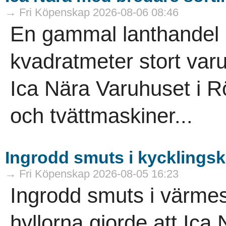
→ Fri Köpenskap 2026-08-06 08:46
En gammal lanthandel ha
kvadratmeter stort varuh
Ica Nära Varuhuset i R
och tvättmaskiner...
Ingrodd smuts i kycklings
→ Fri Köpenskap 2026-08-05 16:23
Ingrodd smuts i värme
hyllorna gjorde att Ica