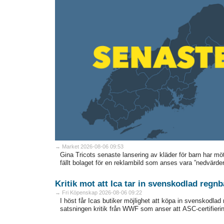
→ Market 2026-08-06 09:53
Gina Tricots senaste lansering av kläder för barn har 
fällt bolaget för en reklambild som anses vara ”nedvärderan
Kritik mot att Ica tar in svenskodlad regn
→ Fri Köpenskap 2026-08-06 09:22
I höst får Icas butiker möjlighet att köpa in svenskodlad
satsningen kritik från WWF som anser att ASC-certifieringe