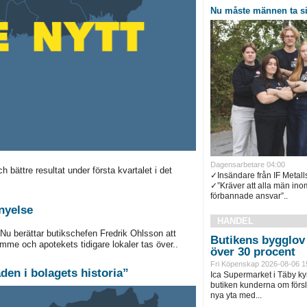
Nu måste männen ta si
Dagensarbetare 04:00
bättre resultat under första kvartalet i det
✓Insändare från IF Metal
✓”Kräver att alla män inom 
förbannade ansvar”..
rnyelse
HANDEL
Nu berättar butikschefen Fredrik Ohlsson att
Butikens bygglov 
mme och apotekets tidigare lokaler tas över..
över 30 procent
Fri Köpenskap 2026-08-06 1
en i bolagets historia”
Ica Supermarket i Täby ky
butiken kunderna om försl
nya yta med...