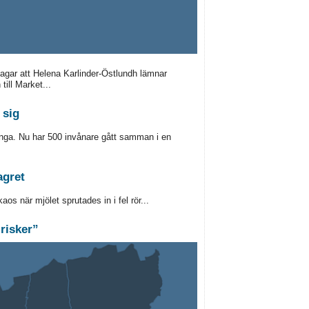
lagar att Helena Karlinder-Östlundh lämnar
till Market...
 sig
änga. Nu har 500 invånare gått samman i en
agret
aos när mjölet sprutades in i fel rör...
 risker”