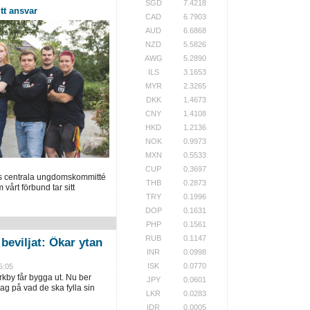
SGD
7.4218
tt ansvar
CAD
6.7903
AUD
6.6868
NZD
5.5826
AWG
5.2890
ILS
3.1653
MYR
2.3265
DKK
1.4673
CNY
1.4108
HKD
1.2136
NOK
0.9973
MXN
0.5533
CUP
0.3697
ls centrala ungdomskommitté
THB
0.2873
vårt förbund tar sitt
TRY
0.1996
DOP
0.1631
PHP
0.1561
RUB
0.1147
beviljat: Ökar ytan
INR
0.0998
ISK
0.0770
5:05
rkby får bygga ut. Nu ber
JPY
0.0601
ag på vad de ska fylla sin
LKR
0.0283
IDR
0.0005