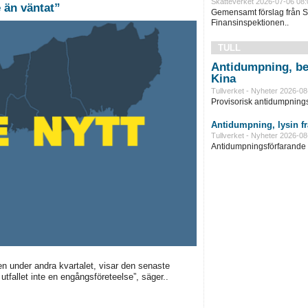
Skatteverket 2026-07-06 08:
 starkare än väntat”
Gemensamt förslag från S
Finansinspektionen..
TULL
Antidumpning, be
Kina
Tullverket - Nyheter 2026-08
Provisorisk antidumpningst
Antidumpning, lysin f
Tullverket - Nyheter 2026-08
Antidumpningsförfarande in
en under andra kvartalet, visar den senaste
utfallet inte en engångsföreteelse”, säger..