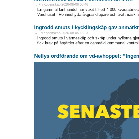
→ Fri Köpenskap 2026-08-06 08:46
En gammal lanthandel har vuxit till ett 4 000 kvadratmeter
Varuhuset i Rönneshytta åkgräsklippare och tvättmaskine
Ingrodd smuts i kycklingskåp gav anmärk
→ Fri Köpenskap 2026-08-05 16:23
Ingrodd smuts i värmeskåp och skräp under hyllorna gjor
fick krav på åtgärder efter en oanmäld kommunal kontroll
Nellys ordförande om vd-avhoppet: ”Ingen