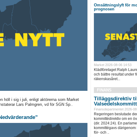
Omsättningslyft för mo
prognosen
Market 2026-08-06 14:53
Klädföretaget Ralph Laur
och bättre resultat under f
räkenskasåret...
FINANS
Tilläggsdirektiv ti
höll i sig i juli, enligt aktörerna som Market
Valsedelskommit
onstaterar Lars Palmgren, vd för SGN Sp..
Finansdepartmentet 2026-08
Regeringen beslutade den
 ”Nedvärderande”
kommittédirektiv om en ö
(dir. 2024:24). En parlam
kommittégavs därigenom i 
för- och ..