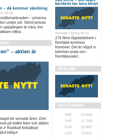
barnbrist har bara börjat
ter – då kommer vändning
liv 06:00
srättsmarknaden – priserna
en under juli. Störst prisras
en uppgången är nära, tror
äklare vittna..
Norrtelje Tidning 06:10
276 färre lågstadiebarn i
Norrtälje kommun
NOMI
framöver. Det är något vi
en” – aktien är
behöver prata om i
Norrtäljevalet...
REKLAM
VALUTAKURS
GBP
12.8065
bolaget de senaste åren. Den
CHF
11.7150
ck på bättre tider och aktien
EUR
10.9687
ad.✔ Radikalt förbättrad
änt billig✔..
USD
9.5202