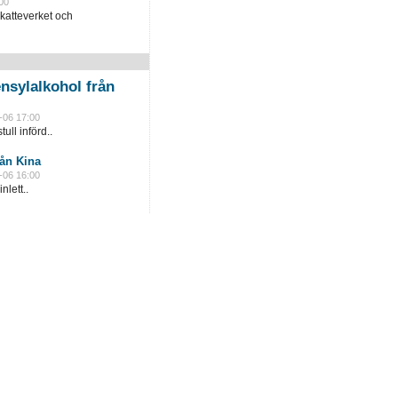
00
katteverket och
nsylalkohol från
-06 17:00
ull införd..
rån Kina
-06 16:00
lett..