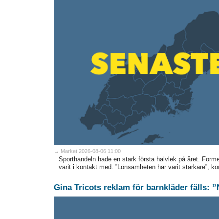
→ Market 2026-08-06 11:00
Sporthandeln hade en stark första halvlek på året. Formen 
varit i kontakt med. ”Lönsamheten har varit starkare”, k
Gina Tricots reklam för barnkläder fälls: