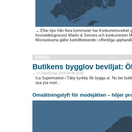
→ Efter tips från flera kommuner har Konkurrensverket
livsmedelsgrossist Martin & Servera och konkurrenten Me
Misstankarna gäller kartellbeteende i offentliga upphandli
HANDEL
Butikens bygglov beviljat: Ö
→ Fri Köpenskap 2026-08-06 15:05
Ica Supermarket i Täby kyrkby får bygga ut. Nu ber buti
nya yta med...
Omsättningslyft för modejätten – höjer p