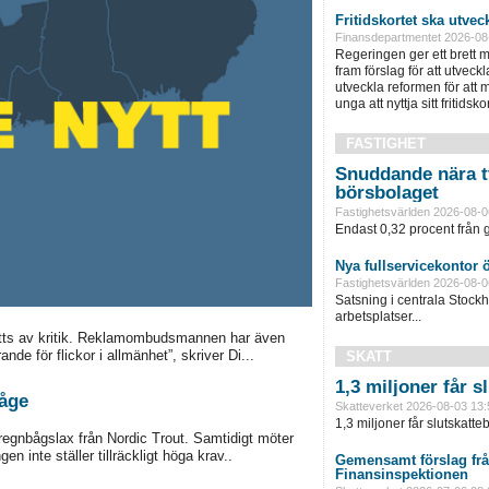
Fritidskortet ska utvec
Finansdepartmentet 2026-08
Regeringen ger ett brett m
fram förslag för att utveckla 
utveckla reformen för att m
unga att nyttja sitt fritidskor
FASTIGHET
Snuddande nära t
börsbolaget
Fastighetsvärlden 2026-08-0
Endast 0,32 procent från g
Nya fullservicekontor 
Fastighetsvärlden 2026-08-0
Satsning i centrala Stock
arbetsplatser...
mötts av kritik. Reklamombudsmannen har även
de för flickor i allmänhet”, skriver Di...
SKATT
1,3 miljoner får 
båge
Skatteverket 2026-08-03 13:
1,3 miljoner får slutskatte
 regnbågslax från Nordic Trout. Samtidigt möter
n inte ställer tillräckligt höga krav..
Gemensamt förslag frå
Finansinspektionen