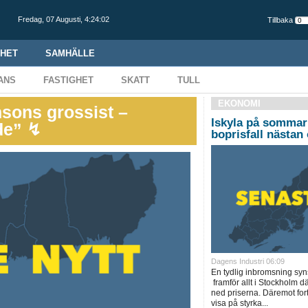
Fredag,
07 Augusti
,
4:24:03
Tillbaka
HET
SAMHÄLLE
ANS
FASTIGHET
SKATT
TULL
EKONOMI
sons grossist –
Iskyla på somma
de” ↯
boprisfall nästan 
Dagens Industri 06:09
En tydlig inbromsning sy
framför allt i Stockholm d
ned priserna. Däremot fort
visa på styrka...