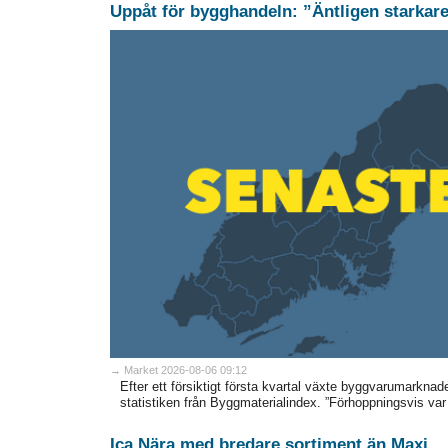
Uppåt för bygghandeln: ”Äntligen
→ Market 2026-08-06 09:12
Efter ett försiktigt första kvartal växte byggvarumarknad
statistiken från Byggmaterialindex. ”Förhoppningsvis var 
Ica Nära med bredare sortiment än Maxi