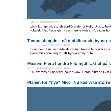
→ Market 2026-08-05 15:10
Ebba Ljungerud, styrelseordförande för Nelly Group, bek
bolaget. ”Jag hade gärna sett henne fortsätta”, säger hon 
Tempo stängde – då mobiliserade byborna
→ Fri Köpenskap 2026-08-05 14:31
Indal blev utan livsmedelsbutik när Tempo tvingades st
ekonomisk förening för att bygga en ny butik...
Missen: Flera hundra kilo mjöl rakt ut på l
→ Fri Köpenskap 2026-08-05 13:57
En leverans till bageriet på Ica Maxi Borås slutade i vitt k
Planen för ”nya” Mio: ”Nu kan vi ta större