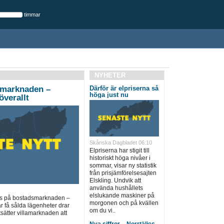
timmar
NYHETER
rmarknaden –
Därför är elpriserna så
höga just nu
överallt
Skånska Dagbladet 06:10
Elpriserna har stigit till
historiskt höga nivåer i
sommar, visar ny statistik
från prisjämförelsesajten
Elskling. Undvik att
använda hushållets
elslukande maskiner på
ns på bostadsmarknaden –
morgonen och på kvällen
är få sålda lägenheter drar
om du vi..
sätter villamarknaden att
Nya siffror – Norrtäljes