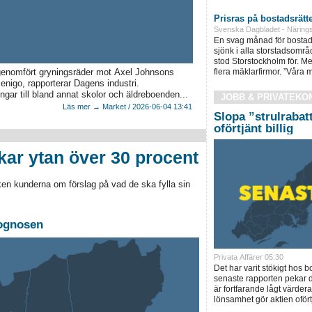
Prisras på bostadsrät
Svenska Dagbladet - Närings
En svag månad för bostad
sjönk i alla storstadsområd
stod Storstockholm för. M
 genomfört gryningsräder mot Axel Johnsons
flera mäklarfirmor. ”Våra m
nigo, rapporterar Dagens industri.
ngar till bland annat skolor och äldreboenden...
JOBB & PRIVATEKO
Läs mer → Market / 2026-06-04 13:41
Slopa ”strulrabatt
oförtjänt billig
kar ytan över 30 procent
ken kunderna om förslag på vad de ska fylla sin
rognosen
Privata Affärer 05:30
Det har varit stökigt hos 
senaste rapporten pekar do
är fortfarande lågt värder
lönsamhet gör aktien oförtj