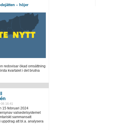
dejätten – höjer
en redovisar ökad omsättning
örsta kvartalet i det brutna
ll
tén
-06 16:41
 15 februari 2024
versynav valsedelsystemet
entariskt sammansatt
uppdrag att bl.a. analysera