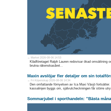
→ Market 2026-08-06 14:53
Klädföretaget Ralph Lauren redovisar ökad omsättning och 
brutna räkenskasåret...
Maxin avslöjar fler detaljer om sin totalfö
→ Fri Köpenskap 2026-08-06 14:34
Den omfattande förnyelsen av Ica Maxi Växjö fortsätter. 
kassalinjen byggs om, självutcheckningen får större utry
Sommarjubel i sporthandeln: ”Bästa månad