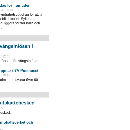
klas för framtiden
-06 14:49
yndighetsuppdrag för att ta
fritidskortet. Syftet är att
öjliggöra för fler barn och
t..
vångsinlösen i
6 12:45
ränsen för tvångsinlösen..
öppnar i 7A Posthuset
6 10:42
holm – motsvarar över 60
slutskattebesked
55
besked..
n Skatteverket och