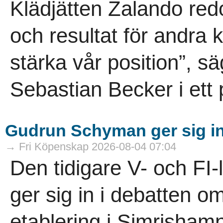
Klädjätten Zalando red
och resultat för andra kv
stärka vår position”, 
Sebastian Becker i ett
Gudrun Schyman ger sig in 
→ Fri Köpenskap 2026-08-04 07:04
Den tidigare V- och F
ger sig in i debatten o
etablering i Simrishamn