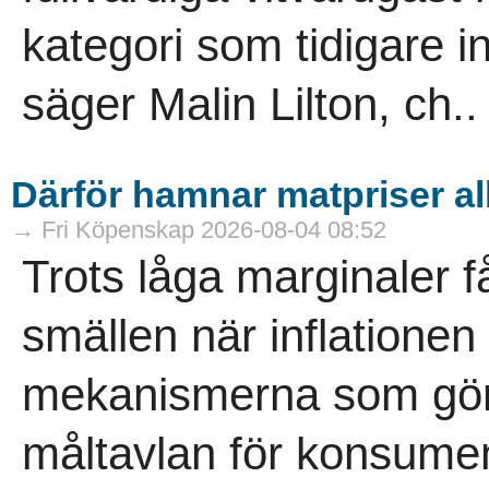
kategori som tidigare 
säger Malin Lilton, ch..
Därför hamnar matpriser allt
→ Fri Köpenskap 2026-08-04 08:52
Trots låga marginaler f
smällen när inflationen s
mekanismerna som gör h
måltavlan för konsument