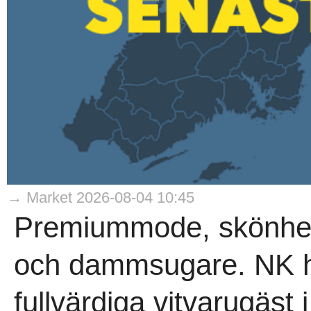
→ Market 2026-08-04 10:45
Premiummode, skönhet,
och dammsugare. NK har
fullvärdiga vitvarugäst 