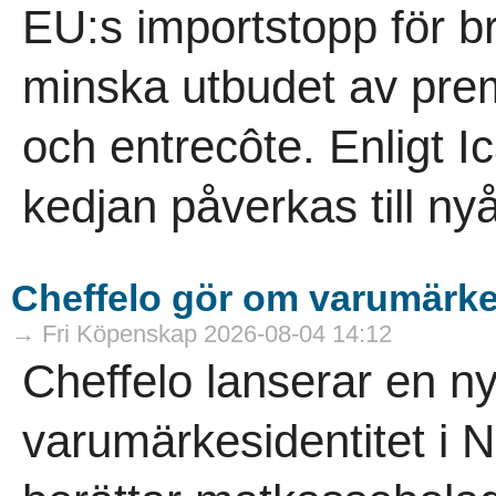
EU:s importstopp för br
minska utbudet av prem
och entrecôte. Enligt I
kedjan påverkas till nyå
Cheffelo gör om varumärke
→ Fri Köpenskap 2026-08-04 14:12
Cheffelo lanserar en 
varumärkesidentitet i 