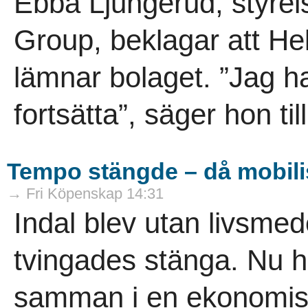
Ebba Ljungerud, styrel
Group, beklagar att He
lämnar bolaget. ”Jag h
fortsätta”, säger hon til
Tempo stängde – då mobili
→ Fri Köpenskap 14:31
Indal blev utan livsme
tvingades stänga. Nu h
samman i en ekonomisk