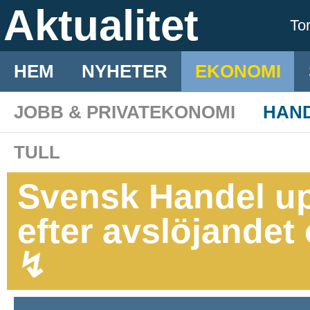
Aktualitet
To
HEM
NYHETER
EKONOMI
JOBB & PRIVATEKONOMI
HAN
TULL
Svensk Handel u
efter avslöjandet
↯