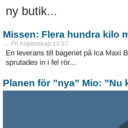
ny butik...
Missen: Flera hundra kilo mj
→ Fri Köpenskap 13:57
En leverans till bageriet på Ica Maxi B
sprutades in i fel rör...
Planen för ”nya” Mio: ”Nu k