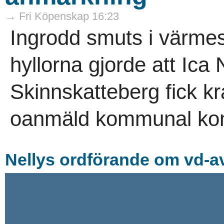
→ Fri Köpenskap 16:23
Ingrodd smuts i värme
hyllorna gjorde att Ica
Skinnskatteberg fick kr
oanmäld kommunal kont
Nellys ordförande om vd-av