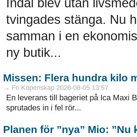
Indal blev utan livsme
tvingades stänga. Nu h
samman i en ekonomisk
ny butik...
Missen: Flera hundra kilo mj
→ Fri Köpenskap 2026-08-05 13:57
En leverans till bageriet på Ica Maxi B
sprutades in i fel rör...
Planen för ”nya” Mio: ”Nu k