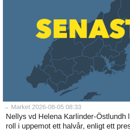
→ Market 2026-08-05 08:33
Nellys vd Helena Karlinder-Östlundh l
roll i uppemot ett halvår, enligt ett p