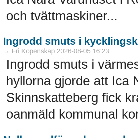
och tvättmaskiner...
Ingrodd smuts i kycklings
→ Fri Köpenskap 2026-08-05 16:23
Ingrodd smuts i värme
hyllorna gjorde att Ica
Skinnskatteberg fick kr
oanmäld kommunal kont