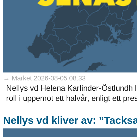
→ Market 2026-08-05 08:33
Nellys vd Helena Karlinder-Östlundh l
roll i uppemot ett halvår, enligt ett p
Nellys vd kliver av: ”Tack