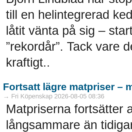
till en helintegrerad ke
låtit vänta på sig – sta
”rekordår”. Tack vare d
kraftigt..
Fortsatt lägre matpriser – 
→ Fri Köpenskap 2026-08-05 08:36
Matpriserna fortsätter 
långsammare än tidigare.