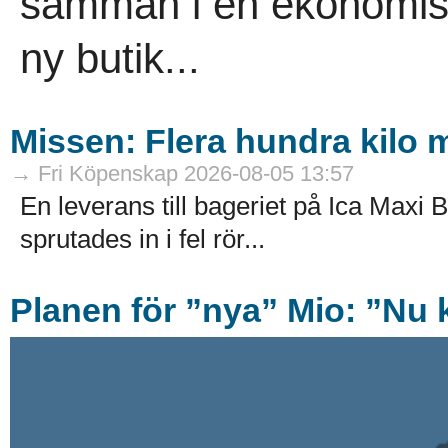
samman i en ekonomisk
ny butik...
Missen: Flera hundra kilo mj
→ Fri Köpenskap 2026-08-05 13:57
En leverans till bageriet på Ica Maxi B
sprutades in i fel rör...
Planen för ”nya” Mio: ”Nu k