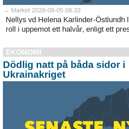
→ Market 2026-08-05 08:33
Nellys vd Helena Karlinder-Östlundh l
roll i uppemot ett halvår, enligt ett p
EKONOMI
Dödlig natt på båda sidor i
Ukrainakriget