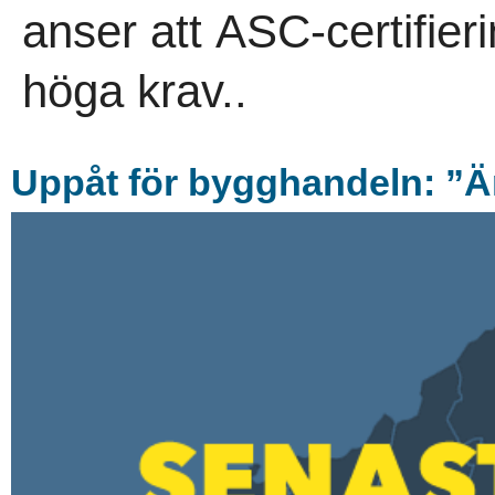
anser att ASC-certifierin
höga krav..
Uppå