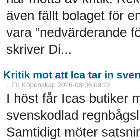
även fällt bolaget för 
vara ”nedvärderande för
skriver Di...
Kritik mot att Ica tar in s
→ Fri Köpenskap 2026-08-06 09:22
I höst får Icas butiker 
svenskodlad regnbågsla
Samtidigt möter satsn