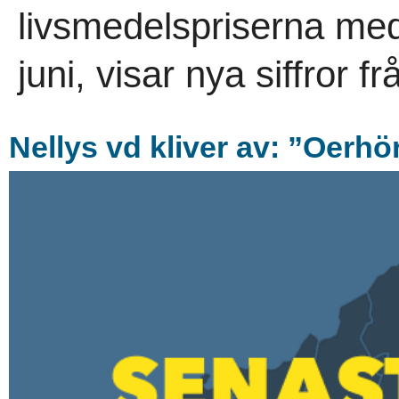
livsmedelspriserna med
juni, visar nya siffror f
Nellys vd kliver av: ”Oerhö