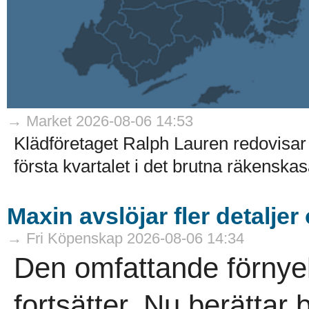
→ Market 2026-08-06 14:53
Klädföretaget Ralph Lauren redovisar 
första kvartalet i det brutna räkenskaså
Maxin avslöjar fler detaljer
→ Fri Köpenskap 2026-08-06 14:34
Den omfattande förnye
fortsätter. Nu berättar