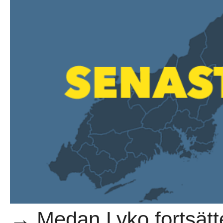
→ Medan Lyko fortsätte