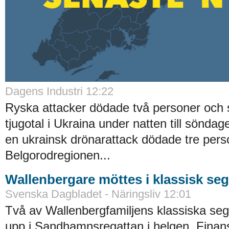
Dagens Industri 12:22
Ryska attacker dödade två personer och 
tjugotal i Ukraina under natten till sönda
en ukrainsk drönarattack dödade tre pers
Belgorodregionen...
Wallenbergare möttes i klassisk seg
Svenska Dagbladet - Näringsliv 12:01
Två av Wallenbergfamiljens klassiska seg
upp i Sandhamnsregattan i helgen. Finan