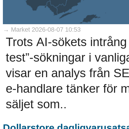
→ Market 2026-08-07 10:53
Trots AI-sökets intrång
test”-sökningar i vanli
visar en analys från 
e-handlare tänker för m
säljet som..
Dollarstore dagligvarusatsa