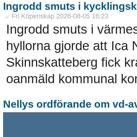
Ingrodd smuts i kycklings
→ Fri Köpenskap 2026-08-05 16:23
Ingrodd smuts i värme
hyllorna gjorde att Ica
Skinnskatteberg fick kr
oanmäld kommunal kont
Nellys ordförande om vd-av