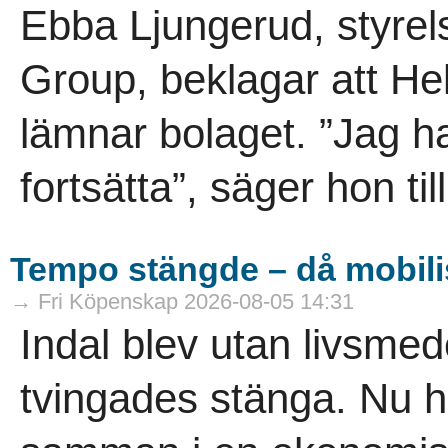
Ebba Ljungerud, styrel
Group, beklagar att He
lämnar bolaget. ”Jag h
fortsätta”, säger hon til
Tempo stängde – då mobili
→ Fri Köpenskap 2026-08-05 14:31
Indal blev utan livsme
tvingades stänga. Nu h