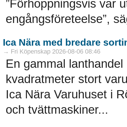
”Förhoppningsvis var ut
engångsföreteelse”, sä
Ica Nära med bredare sort
→ Fri Köpenskap 2026-08-06 08:46
En gammal lanthandel ha
kvadratmeter stort varuh
Ica Nära Varuhuset i R
och tvättmaskiner...