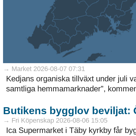
→ Market 2026-08-07 07:31
Kedjans organiska tillväxt under juli 
samtliga hemmamarknader”, kommenter
Butikens bygglov beviljat:
→ Fri Köpenskap 2026-08-06 15:05
Ica Supermarket i Täby kyrkby får by