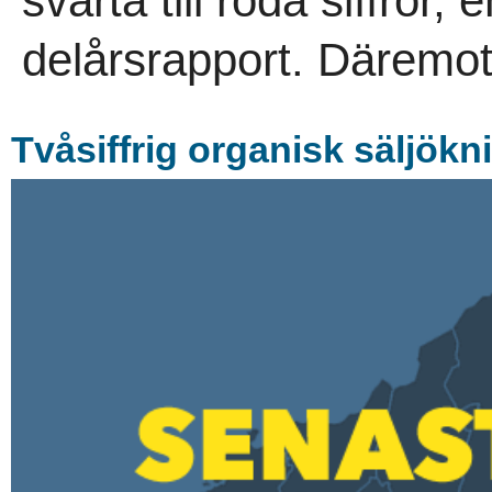
svarta till röda siffror
delårsrapport. Däremot
Tvåsiffrig organisk säljökn