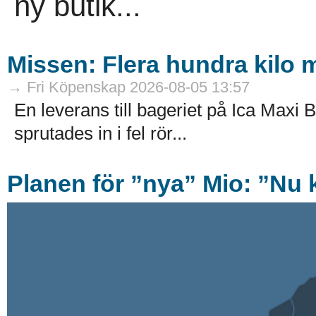
ny butik...
Missen: Flera hundra kilo mj
→ Fri Köpenskap 2026-08-05 13:57
En leverans till bageriet på Ica Maxi B
sprutades in i fel rör...
Planen för ”nya” Mio: ”Nu k