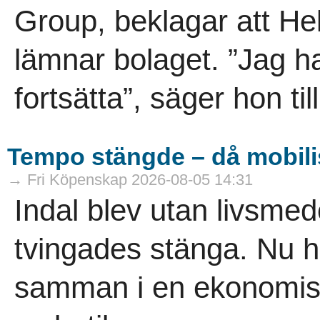
Group, beklagar att He
lämnar bolaget. ”Jag h
fortsätta”, säger hon til
Tempo stängde – då mobili
→ Fri Köpenskap 2026-08-05 14:31
Indal blev utan livsme
tvingades stänga. Nu h
samman i en ekonomisk