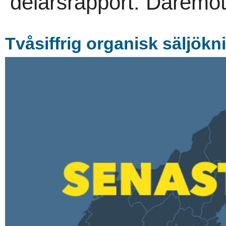
delårsrapport. Däremot
Tvåsiffrig organisk säljökn