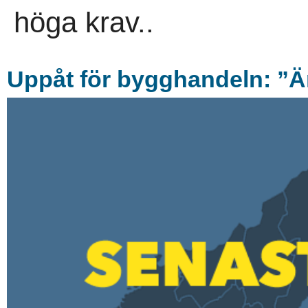
höga krav..
Uppå