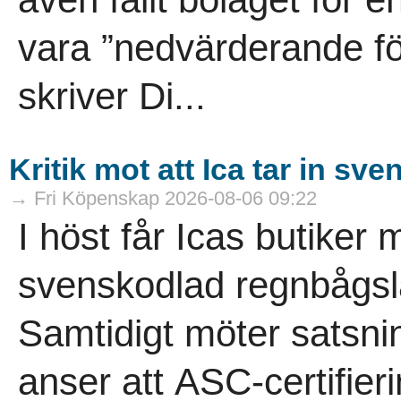
vara ”nedvärderande för
skriver Di...
Kritik mot att Ica tar in s
→ Fri Köpenskap 2026-08-06 09:22
I höst får Icas butiker 
svenskodlad regnbågsla
Samtidigt möter satsn
anser att ASC-certifierin