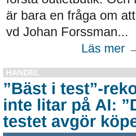
är bara en fråga om att 
vd Johan Forssman...
Läs mer →
HANDEL
”Bäst i test”-re
inte litar på AI:
testet avgör köp