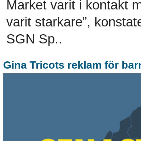
Market varit i kontakt
varit starkare”, konsta
SGN Sp..
Gina Tricots reklam för ba