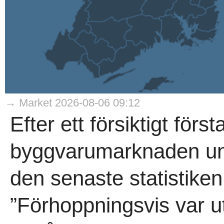
→ Market 2026-08-06 09:12
Efter ett försiktigt förs
byggvarumarknaden und
den senaste statistike
”Förhoppningsvis var ut