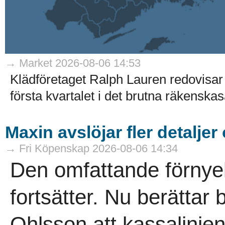
→ Market 2026-08-06 14:53
Klädföretaget Ralph Lauren redovisar 
första kvartalet i det brutna räkenskaså
Maxin avslöjar fler detaljer
→ Fri Köpenskap 2026-08-06 14:34
Den omfattande förnye
fortsätter. Nu berättar
Ohlsson att kassalinje