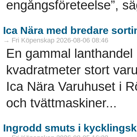
engångsföreteelse”, sä
Ica Nära med bredare sort
→ Fri Köpenskap 2026-08-06 08:46
En gammal lanthandel ha
kvadratmeter stort varuh
Ica Nära Varuhuset i R
och tvättmaskiner...
Ingrodd smuts i kycklings