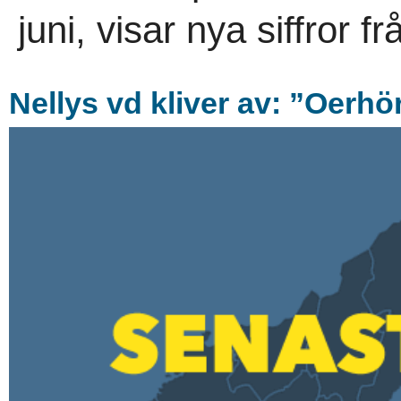
juni, visar nya siffror f
Nellys vd kliver av: ”Oerhö