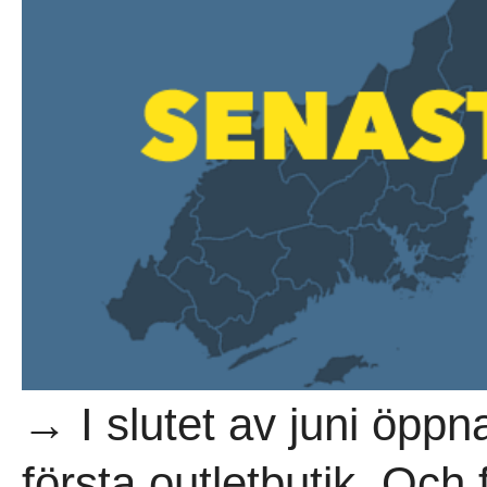
→ I slutet av juni öppn
första outletbutik. Och 