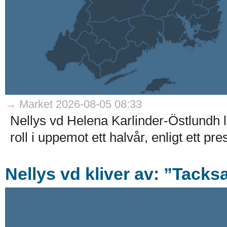
→ Market 2026-08-05 08:33
Nellys vd Helena Karlinder-Östlundh l
roll i uppemot ett halvår, enligt ett p
Nellys vd kliver av: ”Tack