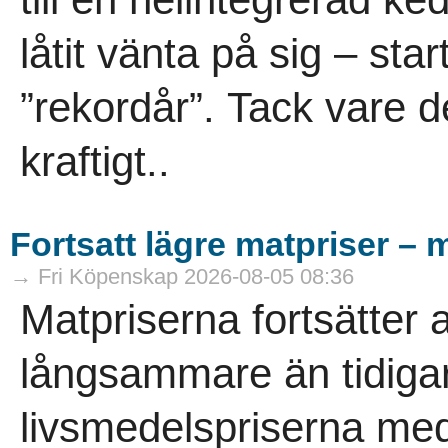
låtit vänta på sig – sta
”rekordår”. Tack vare d
kraftigt..
Fortsatt lägre matpriser – 
→ Fri Köpenskap 2026-08-05 08:36
Matpriserna fortsätter 
långsammare än tidigare.
livsmedelspriserna med