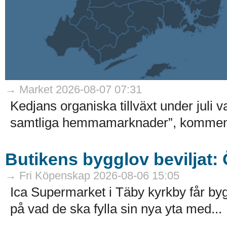
→ Market 2026-08-07 07:31
Kedjans organiska tillväxt under juli 
samtliga hemmamarknader”, kommenter
Butikens bygglov beviljat:
→ Fri Köpenskap 2026-08-06 15:05
Ica Supermarket i Täby kyrkby får by
på vad de ska fylla sin nya yta med...