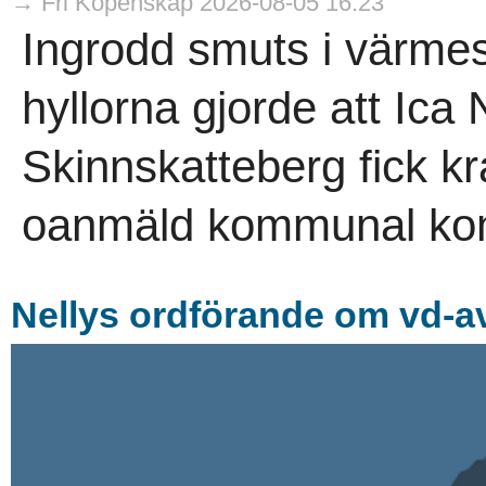
→ Fri Köpenskap 2026-08-05 16:23
Ingrodd smuts i värme
hyllorna gjorde att Ica
Skinnskatteberg fick kr
oanmäld kommunal kont
Nellys ordförande om vd-av