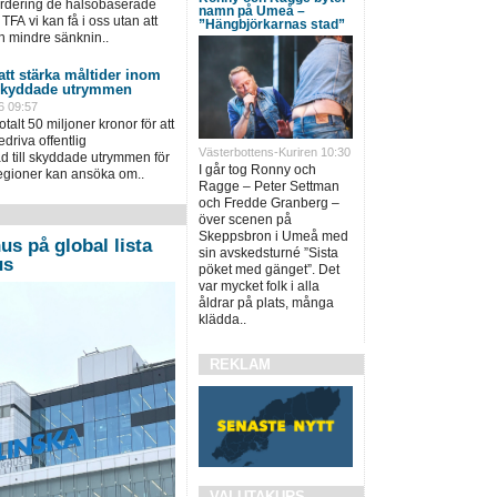
värdering de hälsobaserade
namn på Umeå –
TFA vi kan få i oss utan att
”Hängbjörkarnas stad”
n mindre sänknin..
 att stärka måltider inom
 skyddade utrymmen
6 09:57
talt 50 miljoner kronor för att
driva offentlig
Västerbottens-Kuriren 10:30
 till skyddade utrymmen för
I går tog Ronny och
regioner kan ansöka om..
Ragge – Peter Settman
och Fredde Granberg –
över scenen på
Skeppsbron i Umeå med
us på global lista
sin avskedsturné ”Sista
us
pöket med gänget”. Det
var mycket folk i alla
åldrar på plats, många
klädda..
REKLAM
VALUTAKURS