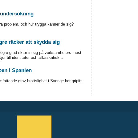
tsundersökning
a problem, och hur trygga känner de sig?
gre räcker att skydda sig
högre grad riktar in sig på verksamheters mest
 till identiteter och affärskritisk ..
pen i Spanien
attande grov brottslighet i Sverige har gripits