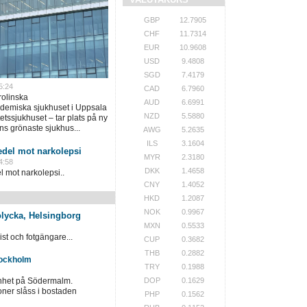
GBP
12.7905
CHF
11.7314
EUR
10.9608
USD
9.4808
SGD
7.4179
5:24
CAD
6.7960
rolinska
AUD
6.6991
ademiska sjukhuset i Uppsala
NZD
5.5880
tssjukhuset – tar plats på ny
ns grönaste sjukhus...
AWG
5.2635
ILS
3.1604
del mot narkolepsi
MYR
2.3180
4:58
DKK
1.4658
mot narkolepsi..
CNY
1.4052
HKD
1.2087
NOK
0.9967
kolycka, Helsingborg
MXN
0.5533
st och fotgängare...
CUP
0.3682
THB
0.2882
tockholm
TRY
0.1988
DOP
0.1629
enhet på Södermalm.
oner slåss i bostaden
PHP
0.1562