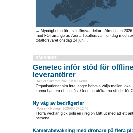
→ Myndigheten för civilt försvar deltar i Almedalen 2026
med FOI arrangeras Arena Totalförsvar - en dag med sex
totalförsvaret onsdag 24 juni...
SÄKERHET
Genetec inför stöd för offline
leverantörer
→ Aktuell Säkerhet 2026-08-07 14:00
Organisationer ska inte längre behöva välja mellan lokal in
kunna hantera offline-lås. Genetec utökar nu stödet för 
Ny våg av bedrägerier
→ Polisen - Nyheter 2026-08-07 12:46
I förra veckan gick polisen i region Mitt ut med att ett 
persone..
Kamerabevakning med drönare på flera pla