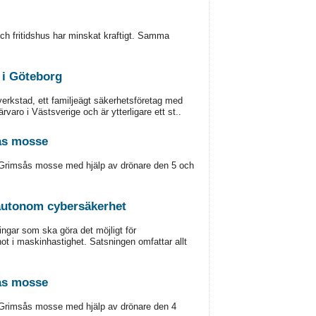
 och fritidshus har minskat kraftigt. Samma
 i Göteborg
erkstad, ett familjeägt säkerhetsföretag med
aro i Västsverige och är ytterligare ett st..
ås mosse
Grimsås mosse med hjälp av drönare den 5 och
 autonom cybersäkerhet
ngar som ska göra det möjligt för
hot i maskinhastighet. Satsningen omfattar allt
ås mosse
Grimsås mosse med hjälp av drönare den 4