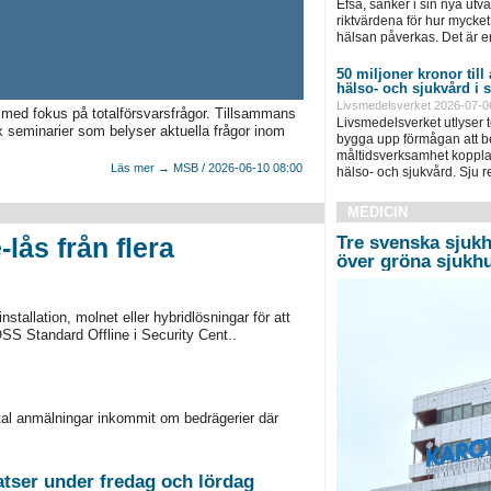
Efsa, sänker i sin nya ut
riktvärdena för hur mycket 
hälsan påverkas. Det är e
50 miljoner kronor till
hälso- och sjukvård i
Livsmedelsverket 2026-07-0
 med fokus på totalförsvarsfrågor. Tillsammans
Livsmedelsverket utlyser to
 seminarier som belyser aktuella frågor inom
bygga upp förmågan att be
måltidsverksamhet kopplad
Läs mer → MSB / 2026-06-10 08:00
hälso- och sjukvård. Sju 
MEDICIN
-lås från flera
Tre svenska sjukh
över gröna sjukh
stallation, molnet eller hybridlösningar för att
OSS Standard Offline i Security Cent..
antal anmälningar inkommit om bedrägerier där
tser under fredag och lördag