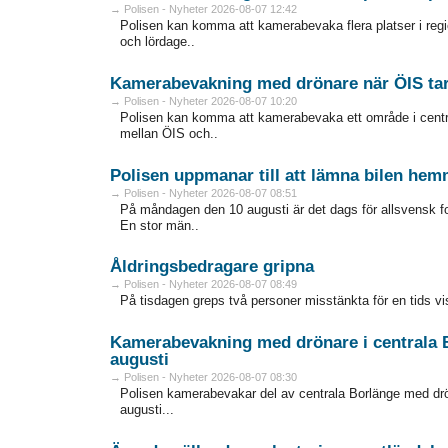
→ Polisen - Nyheter 2026-08-07 12:42
Polisen kan komma att kamerabevaka flera platser i reg
och lördage..
Kamerabevakning med drönare när ÖIS ta
→ Polisen - Nyheter 2026-08-07 10:20
Polisen kan komma att kamerabevaka ett område i cent
mellan ÖIS och..
Polisen uppmanar till att lämna bilen he
→ Polisen - Nyheter 2026-08-07 08:51
På måndagen den 10 augusti är det dags för allsvensk f
En stor män..
Åldringsbedragare gripna
→ Polisen - Nyheter 2026-08-07 08:49
På tisdagen greps två personer misstänkta för en tids vi
Kamerabevakning med drönare i centrala 
augusti
→ Polisen - Nyheter 2026-08-07 08:30
Polisen kamerabevakar del av centrala Borlänge med dr
augusti...