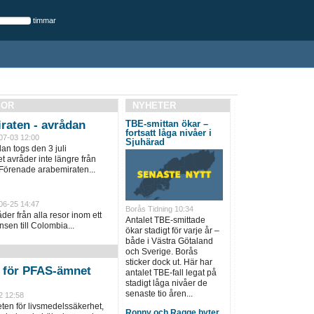
timmar
SOR
NYHETER
raten - avrådan
TBE-smittan ökar –
fortsatt låga nivåer i
07-03 12:00
Sjuhärad
an togs den 3 juli
 avråder inte längre från
 Förenade arabemiraten...
06-25 14:47
Borås Tidning 10:34
er från alla resor inom ett
Antalet TBE-smittade
sen till Colombia...
ökar stadigt för varje år –
både i Västra Götaland
och Sverige. Borås
sticker dock ut. Här har
n för PFAS-ämnet
antalet TBE-fall legat på
stadigt låga nivåer de
senaste tio åren...
2 12:58
en för livsmedelssäkerhet,
Ronny och Ragge byter