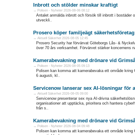
Inbrott och stölder minskar kraftigt
→ Polisen - Nyheter 2026-08-06 08:12
Antalet anmälda inbrott och försök till inbrott i bostäder
utveckli..
Prosero köper familjeägt säkerhetsföretag
→ Aktuell Säkerhet 2026-08-05 12:45
Prosero Security har förvärvat Göteborgs Lås- & Nyckelv
över 70 års verksamhet. Förvärvet stärker koncernens närv
Kamerabevakning med drönare vid Grims
→ Polisen - Nyheter 2026-08-05 09:13
Polisen kan komma att kamerabevaka ett område kring 
6 augusti, kl..
Servicenow lanserar sex AI-lösningar för
→ Aktuell Säkerhet 2026-08-05 09:00
Servicenow presenterar sex nya AI-drivna säkerhetslösni
organisationer att upptäcka, prioritera och hantera cyber
från s..
Kamerabevakning med drönare vid Grims
→ Polisen - Nyheter 2026-08-04 09:48
Polisen kan komma att kamerabevaka ett område kring 