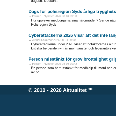
augusti, klockan..
Dags för polisregion Syds årliga trygghe
→ Polisen - Nyheter 2026-08-04 09:00
Hur upplever medborgarna sina närområden? Ser de någr
Polisregion Syds..
Cyberattackerna 2026 visar att det inte län
→ Aktuell Säkerhet 2026-08-04 09:00
Cyberattackerna under 2026 visar att hotaktörerna i allt 
kritiska beroenden – från molntjänster och leverantörskedjor
Person misstänkt för grov brottslighet gri
→ Polisen - Nyheter 2026-08-03 10:42
En person som är misstänkt för medhjälp till mord och omf
av po..
© 2010 - 2026
Aktualitet
℠