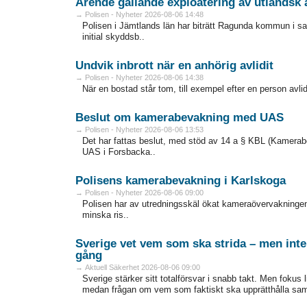
Ärende gällande exploatering av utländsk 
→ Polisen - Nyheter 2026-08-06 14:48
Polisen i Jämtlands län har biträtt Ragunda kommun i
initial skyddsb..
Undvik inbrott när en anhörig avlidit
→ Polisen - Nyheter 2026-08-06 14:38
När en bostad står tom, till exempel efter en person avlidit
Beslut om kamerabevakning med UAS
→ Polisen - Nyheter 2026-08-06 13:53
Det har fattas beslut, med stöd av 14 a § KBL (Kamer
UAS i Forsbacka..
Polisens kamerabevakning i Karlskoga
→ Polisen - Nyheter 2026-08-06 09:00
Polisen har av utredningsskäl ökat kameraövervakningen
minska ris..
Sverige vet vem som ska strida – men inte
gång
→ Aktuell Säkerhet 2026-08-06 09:00
Sverige stärker sitt totalförsvar i snabb takt. Men fokus 
medan frågan om vem som faktiskt ska upprätthålla samhä