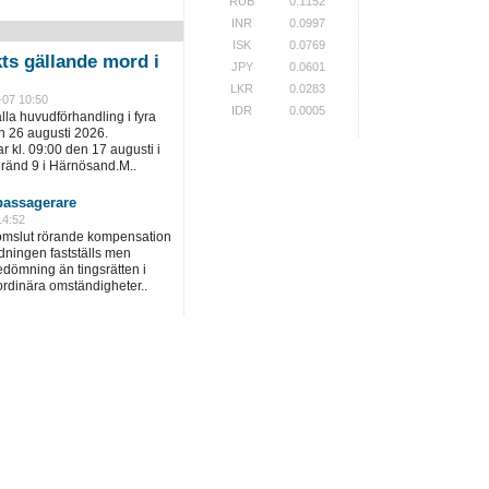
RUB
0.1152
INR
0.0997
ISK
0.0769
kts gällande mord i
JPY
0.0601
LKR
0.0283
-07 10:50
IDR
0.0005
ålla huvudförhandling i fyra
h 26 augusti 2026.
 kl. 09:00 den 17 augusti i
gränd 9 i Härnösand.M..
assagerare
14:52
domslut rörande kompensation
dningen fastställs men
dömning än tingsrätten i
ordinära omständigheter..