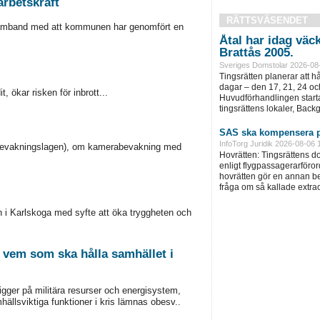
arbetskraft
RÄTTSVÄSENDET
 samband med att kommunen har genomfört en
Åtal har idag väc
Brattås 2005.
Sveriges Domstolar 2026-08
Tingsrätten planerar att h
dagar – den 17, 21, 24 oc
, ökar risken för inbrott...
Huvudförhandlingen startar
tingsrättens lokaler, Back
SAS ska kompensera p
InfoTorg Juridik 2026-08-06 
abevakningslagen), om kamerabevakning med
Hovrätten: Tingsrättens 
enligt flygpassagerarföror
hovrätten gör en annan be
fråga om så kallade extra
 i Karlskoga med syfte att öka tryggheten och
 vem som ska hålla samhället i
ligger på militära resurser och energisystem,
llsviktiga funktioner i kris lämnas obesv..