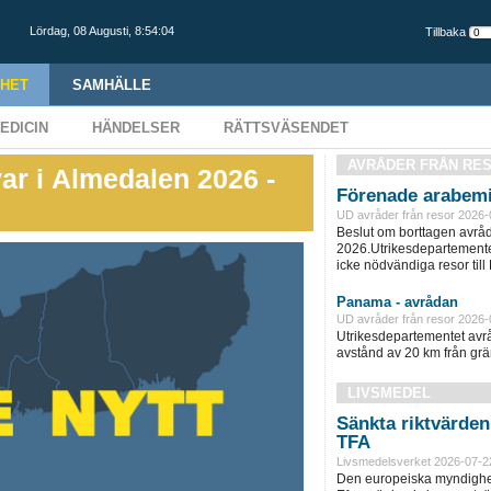
Lördag,
08 Augusti
,
8:54:05
Tillbaka
HET
SAMHÄLLE
EDICIN
HÄNDELSER
RÄTTSVÄSENDET
AVRÅDER FRÅN RE
var i Almedalen 2026 -
Förenade arabemi
UD avråder från resor 2026-
Beslut om borttagen avråd
2026.Utrikesdepartementet
icke nödvändiga resor till
Panama - avrådan
UD avråder från resor 2026-
Utrikesdepartementet avråd
avstånd av 20 km från grän
LIVSMEDEL
Sänkta riktvärde
TFA
Livsmedelsverket 2026-07-2
Den europeiska myndighet