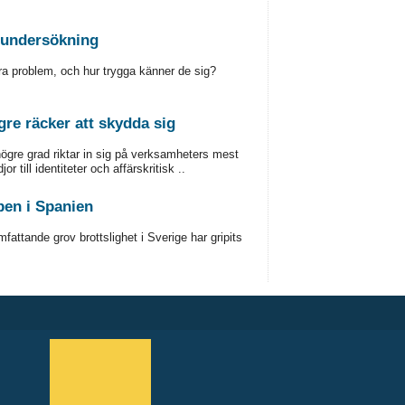
tsundersökning
a problem, och hur trygga känner de sig?
gre räcker att skydda sig
högre grad riktar in sig på verksamheters mest
 till identiteter och affärskritisk ..
pen i Spanien
attande grov brottslighet i Sverige har gripits