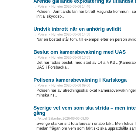
Ärende gällande exploatering av utländsk 
→ Polisen - Nyheter 2026-08-06 14:48
Polisen i Jämtlands län har biträtt Ragunda kommun i
initial skyddsb..
Undvik inbrott när en anhörig avlidit
→ Polisen - Nyheter 2026-08-06 14:38
När en bostad står tom, till exempel efter en person avlidit
Beslut om kamerabevakning med UAS
→ Polisen - Nyheter 2026-08-06 13:53
Det har fattas beslut, med stöd av 14 a § KBL (Kamer
UAS i Forsbacka..
Polisens kamerabevakning i Karlskoga
→ Polisen - Nyheter 2026-08-06 09:00
Polisen har av utredningsskäl ökat kameraövervakningen
minska ris..
Sverige vet vem som ska strida – men inte
gång
→ Aktuell Säkerhet 2026-08-06 09:00
Sverige stärker sitt totalförsvar i snabb takt. Men fokus 
medan frågan om vem som faktiskt ska upprätthålla samhä