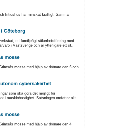
 och fritidshus har minskat kraftigt. Samma
 i Göteborg
erkstad, ett familjeägt säkerhetsföretag med
aro i Västsverige och är ytterligare ett st..
ås mosse
Grimsås mosse med hjälp av drönare den 5 och
 autonom cybersäkerhet
ngar som ska göra det möjligt för
hot i maskinhastighet. Satsningen omfattar allt
ås mosse
Grimsås mosse med hjälp av drönare den 4