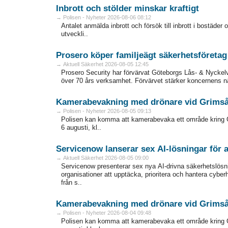
Inbrott och stölder minskar kraftigt
→ Polisen - Nyheter 2026-08-06 08:12
Antalet anmälda inbrott och försök till inbrott i bostäder
utveckli..
Prosero köper familjeägt säkerhetsföretag
→ Aktuell Säkerhet 2026-08-05 12:45
Prosero Security har förvärvat Göteborgs Lås- & Nyckelv
över 70 års verksamhet. Förvärvet stärker koncernens närv
Kamerabevakning med drönare vid Grims
→ Polisen - Nyheter 2026-08-05 09:13
Polisen kan komma att kamerabevaka ett område kring 
6 augusti, kl..
Servicenow lanserar sex AI-lösningar för
→ Aktuell Säkerhet 2026-08-05 09:00
Servicenow presenterar sex nya AI-drivna säkerhetslösni
organisationer att upptäcka, prioritera och hantera cyber
från s..
Kamerabevakning med drönare vid Grims
→ Polisen - Nyheter 2026-08-04 09:48
Polisen kan komma att kamerabevaka ett område kring 