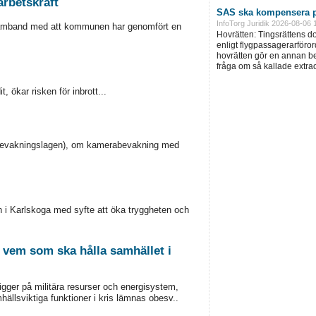
arbetskraft
SAS ska kompensera p
InfoTorg Juridik 2026-08-06 
 samband med att kommunen har genomfört en
Hovrätten: Tingsrättens 
enligt flygpassagerarföror
hovrätten gör en annan be
fråga om så kallade extra
, ökar risken för inbrott...
abevakningslagen), om kamerabevakning med
 i Karlskoga med syfte att öka tryggheten och
 vem som ska hålla samhället i
ligger på militära resurser och energisystem,
llsviktiga funktioner i kris lämnas obesv..