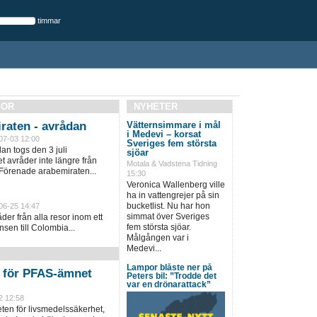
timmar
SOR
NYHETER
raten - avrådan
Vätternsimmare i mål
i Medevi – korsat
07-03 12:00
Sveriges fem största
an togs den 3 juli
sjöar
 avråder inte längre från
Motala & Vadstena Tidning
 Förenade arabemiraten...
15:30
Veronica Wallenberg ville
ha in vattengrejer på sin
bucketlist. Nu har hon
06-25 14:47
simmat över Sveriges
er från alla resor inom ett
fem största sjöar.
sen till Colombia...
Målgången var i
Medevi...
Lampor blåste ner på
n för PFAS-ämnet
Peters bil: ”Trodde det
var en drönarattack”
2 12:58
en för livsmedelssäkerhet,