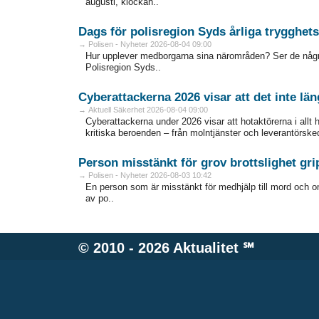
augusti, klockan..
Dags för polisregion Syds årliga trygghe
→ Polisen - Nyheter 2026-08-04 09:00
Hur upplever medborgarna sina närområden? Ser de någr
Polisregion Syds..
Cyberattackerna 2026 visar att det inte län
→ Aktuell Säkerhet 2026-08-04 09:00
Cyberattackerna under 2026 visar att hotaktörerna i allt 
kritiska beroenden – från molntjänster och leverantörskedjor
Person misstänkt för grov brottslighet gri
→ Polisen - Nyheter 2026-08-03 10:42
En person som är misstänkt för medhjälp till mord och omf
av po..
© 2010 - 2026
Aktualitet
℠