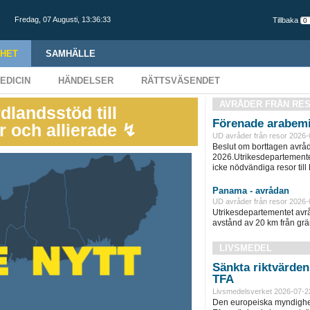
Fredag,
07 Augusti
,
13:36:34
Tillbaka
HET
SAMHÄLLE
EDICIN
HÄNDELSER
RÄTTSVÄSENDET
AVRÅDER FRÅN RE
dlandsstöd till
Förenade arabemi
er och allierade ↯
UD avråder från resor 2026-
Beslut om borttagen avråd
2026.Utrikesdepartementet
icke nödvändiga resor till
Panama - avrådan
UD avråder från resor 2026-
Utrikesdepartementet avråd
avstånd av 20 km från grän
LIVSMEDEL
Sänkta riktvärde
TFA
Livsmedelsverket 2026-07-2
Den europeiska myndighet