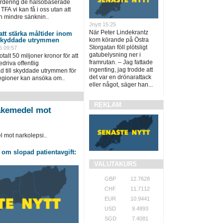
värdering de hälsobaserade
TFA vi kan få i oss utan att
n mindre sänknin..
Jnytt 15:25
När Peter Lindekrantz
 att stärka måltider inom
kom körande på Östra
 skyddade utrymmen
Storgatan föll plötsligt
6 09:57
gatubelysning ner i
talt 50 miljoner kronor för att
framrutan. – Jag fattade
driva offentlig
ingenting, jag trodde att
 till skyddade utrymmen för
det var en drönarattack
regioner kan ansöka om..
eller något, säger han...
REKLAM
äkemedel mot
mot narkolepsi..
 om slopad patientavgift:
VALUTAKURS
GBP
12.7628
CHF
11.7112
EUR
10.9441
USD
9.4893
SGD
7.4081