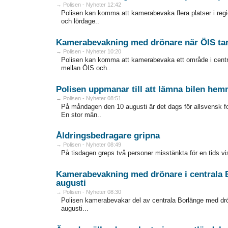
→ Polisen - Nyheter 12:42
Polisen kan komma att kamerabevaka flera platser i reg
och lördage..
Kamerabevakning med drönare när ÖIS ta
→ Polisen - Nyheter 10:20
Polisen kan komma att kamerabevaka ett område i cent
mellan ÖIS och..
Polisen uppmanar till att lämna bilen he
→ Polisen - Nyheter 08:51
På måndagen den 10 augusti är det dags för allsvensk f
En stor män..
Åldringsbedragare gripna
→ Polisen - Nyheter 08:49
På tisdagen greps två personer misstänkta för en tids vi
Kamerabevakning med drönare i centrala 
augusti
→ Polisen - Nyheter 08:30
Polisen kamerabevakar del av centrala Borlänge med dr
augusti...