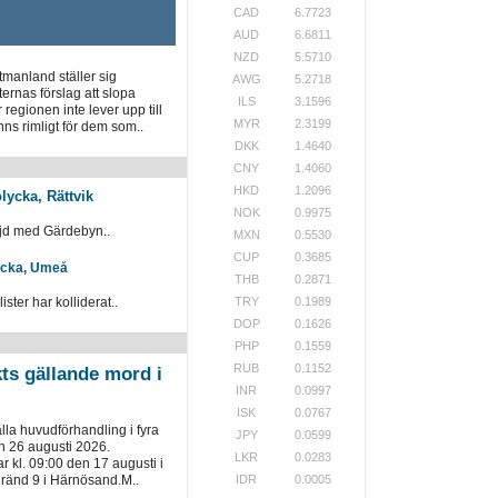
CAD
6.7723
AUD
6.6811
NZD
5.5710
manland ställer sig
AWG
5.2718
rnas förslag att slopa
ILS
3.1596
r regionen inte lever upp till
MYR
2.3199
ns rimligt för dem som..
DKK
1.4640
CNY
1.4060
HKD
1.2096
olycka, Rättvik
NOK
0.9975
höjd med Gärdebyn..
MXN
0.5530
CUP
0.3685
lycka, Umeå
THB
0.2871
TRY
0.1989
ster har kolliderat..
DOP
0.1626
PHP
0.1559
RUB
0.1152
kts gällande mord i
INR
0.0997
ISK
0.0767
ålla huvudförhandling i fyra
JPY
0.0599
h 26 augusti 2026.
LKR
0.0283
 kl. 09:00 den 17 augusti i
IDR
0.0005
gränd 9 i Härnösand.M..