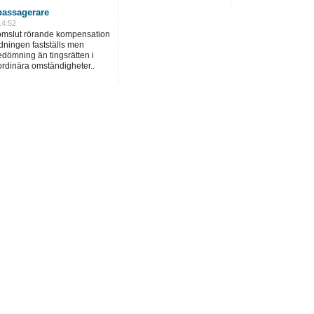
assagerare
14:52
domslut rörande kompensation
dningen fastställs men
dömning än tingsrätten i
ordinära omständigheter..