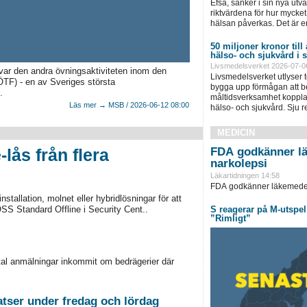
Efsa, sänker i sin nya ut
riktvärdena för hur mycket 
hälsan påverkas. Det är e
50 miljoner kronor till
hälso- och sjukvård i
Livsmedelsverket 2026-07-0
var den andra övningsaktiviteten inom den
Livsmedelsverket utlyser to
(ÖTF) - en av Sveriges största
bygga upp förmågan att be
.
måltidsverksamhet kopplad
Läs mer → MSB / 2026-06-12 08:00
hälso- och sjukvård. Sju 
MEDICIN
-lås från flera
FDA godkänner l
narkolepsi
Läkartidningen 14:58
FDA godkänner läkemedel 
stallation, molnet eller hybridlösningar för att
OSS Standard Offline i Security Cent..
S reagerar på M-utspel
”Rimligt”
antal anmälningar inkommit om bedrägerier där
tser under fredag och lördag