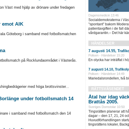
ion Väst med hjälp av drönare under fredagen
Dagensmedicin 13:46
Socialdemokraterna i Väst
r emot AIK
”spontant” bakom Moderate
patientavgiften i de fall dä
vårdgarantin.– Det här kän
rala Göteborg i samband med fotbollsmatchen
HÄNDELSER
mma
7 augusti 14.55, Trafik
Polisen - Händelser 15:20
En olycka har inträffat i 
otbollsmatch på Rocklundaområdet i Västerås.
7 augusti 14.10, Trafiko
Polisen - Händelser 14:49
Mariedalsrondellen, två bili
shingbedrägerier med höga brottsvinster...
RÄTTSVÄSENDET
Åtal har idag väc
Borlänge under fotbollsmatch 14
Brattås 2005.
Sveriges Domstolar 10:50
Tingsrätten planerar att h
önare i samband med fotbollsmatch den 14
dagar – den 17, 21, 24 oc
Huvudförhandlingen startar
tingsrättens lokaler, Back