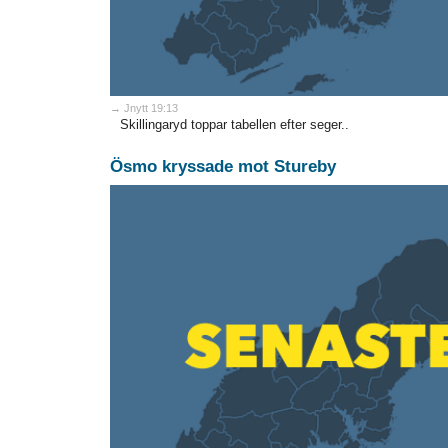
→ Jnytt 19:13
Skillingaryd toppar tabellen efter seger..
Ösmo kryssade mot Stureby