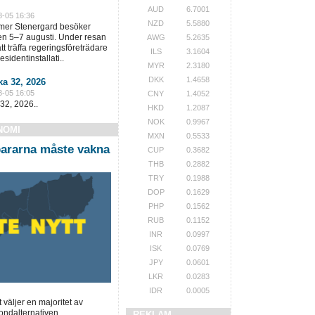
AUD
6.7001
8-05 16:36
NZD
5.5880
lmer Stenergard besöker
en 5–7 augusti. Under resan
AWG
5.2635
t träffa regeringsföreträdare
ILS
3.1604
sidentinstallati..
MYR
2.3180
DKK
1.4658
a 32, 2026
8-05 16:05
CNY
1.4052
32, 2026..
HKD
1.2087
NOK
0.9967
NOMI
MXN
0.5533
ararna måste vakna
CUP
0.3682
THB
0.2882
TRY
0.1988
DOP
0.1629
PHP
0.1562
RUB
0.1152
INR
0.0997
ISK
0.0769
JPY
0.0601
LKR
0.0283
IDR
0.0005
t väljer en majoritet av
ondalternativen.
REKLAM