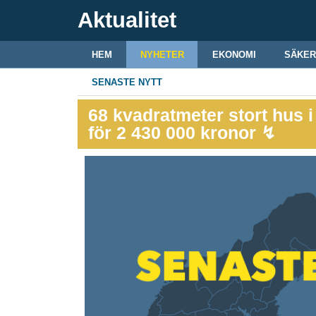
Aktualitet
HEM
NYHETER
EKONOMI
SÄKER
SENASTE NYTT
68 kvadratmeter stort hus i 
för 2 430 000 kronor ↯