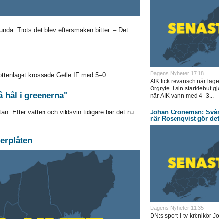
unda. Trots det blev eftersmaken bitter. – Det
.
Dagens Nyheter 17:18
ttenlaget krossade Gefle IF med 5–0...
AIK fick revansch när lag
Örgryte. I sin startdebut g
å hål i greenerna"
när AIK vann med 4–3...
Johan Croneman: Svårt a
an. Efter vatten och vildsvin tidigare har det nu
när Rosenqvist gör det
erplåten
Dagens Nyheter 11:35
DN:s sport-i-tv-krönikör 