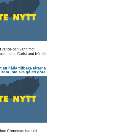
et vände och vann mot
jorde Linus Carlstrand två mål
tt hålla tillbaka tårarna
 som inte ska gå att göra
Johan Croneman har sett