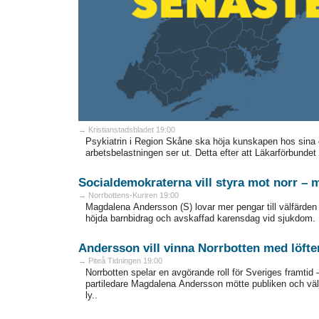
→ Kristianstadsbladet 19:00
Psykiatrin i Region Skåne ska höja kunskapen hos sina 
arbetsbelastningen ser ut. Detta efter att Läkarförbundet t
Socialdemokraterna vill styra mot norr – m
→ Norrbottens-Kuriren 19:00
Magdalena Andersson (S) lovar mer pengar till välfärden i 
höjda barnbidrag och avskaffad karensdag vid sjukdom. F
Andersson vill vinna Norrbotten med löfte
→ Piteå Tidningen 19:00
Norrbotten spelar en avgörande roll för Sveriges framti
partiledare Magdalena Andersson mötte publiken och vä
ly..