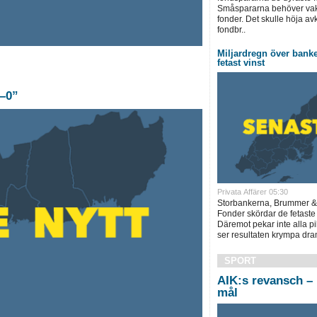
Småspararna behöver vakn
fonder. Det skulle höja a
fondbr..
Miljardregn över bank
fetast vinst
3–0”
Privata Affärer 05:30
Storbankerna, Brummer &
Fonder skördar de fetaste
Däremot pekar inte alla pi
ser resultaten krympa dram
SPORT
AIK:s revansch – 
mål