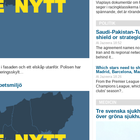
Viaplays dokumentär om F
seger i racingklassikerna I
spännande, det är rörande
POLITIK
Saudi-Pakistan-Tu
shield or strategi
Al Jazeera 18:52
The agreement names no a
Iran and its regional netwo
behind it...
i fasaden och ett elskåp utanför. Polisen har
Which stars need to sh
Madrid, Barcelona, Ma
eringsskylt...
Al Jazeera 18:26
From the Premier League 
betsmiljö
Champions League, which p
clubs' season?..
MEDICIN
Tre svenska sjukh
över gröna sjukh