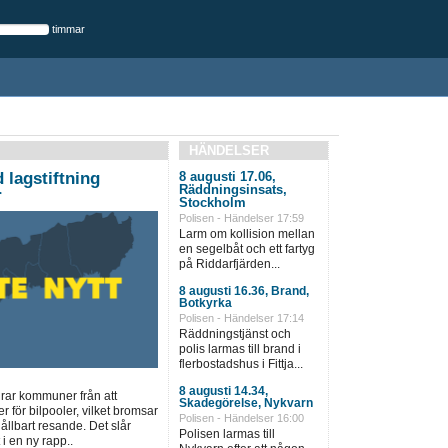
timmar
HÄNDELSER
 lagstiftning
8 augusti 17.06,
Räddningsinsats,
r
Stockholm
Polisen - Händelser 17:59
Larm om kollision mellan
en segelbåt och ett fartyg
på Riddarfjärden...
8 augusti 16.36, Brand,
Botkyrka
Polisen - Händelser 17:14
Räddningstjänst och
polis larmas till brand i
flerbostadshus i Fittja...
8 augusti 14.34,
drar kommuner från att
Skadegörelse, Nykvarn
r för bilpooler, vilket bromsar
Polisen - Händelser 16:00
hållbart resande. Det slår
Polisen larmas till
i en ny rapp..