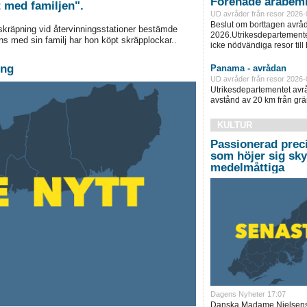
Förenade arabemi
t med familjen".
UD avråder från resor 2026-
Beslut om borttagen avråd
skräpning vid återvinningsstationer bestämde
2026.Utrikesdepartementet
ns med sin familj har hon köpt skräpplockar..
icke nödvändiga resor till
ing
Panama - avrådan
UD avråder från resor 2026-
Utrikesdepartementet avråd
avstånd av 20 km från grän
KULTUR
Passionerad prec
som höjer sig sky
medelmåttiga
Dagens Nyheter 17:07
Danska Madame Nielsens