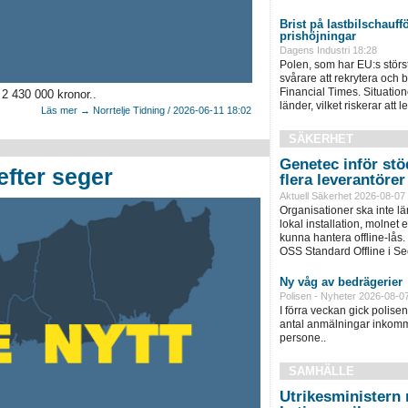
Brist på lastbilschauffö
prishöjningar
Dagens Industri 18:28
Polen, som har EU:s största 
svårare att rekrytera och 
Financial Times. Situatione
 2 430 000 kronor..
länder, vilket riskerar att led
Läs mer → Norrtelje Tidning / 2026-06-11 18:02
SÄKERHET
Genetec inför stöd
efter seger
flera leverantörer
Aktuell Säkerhet 2026-08-07
Organisationer ska inte l
lokal installation, molnet e
kunna hantera offline-lås.
OSS Standard Offline i Sec
Ny våg av bedrägerier
Polisen - Nyheter 2026-08-0
I förra veckan gick polisen 
antal anmälningar inkomm
persone..
SAMHÄLLE
Utrikesministern r