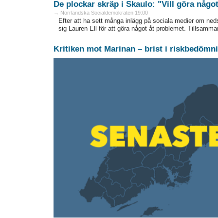
De plockar skräp i Skaulo: "Vill göra någo
→ Norrländska Socialdemokraten 19:00
Efter att ha sett många inlägg på sociala medier om ned
sig Lauren Ell för att göra något åt problemet. Tillsamma
Kritiken mot Marinan – brist i riskbedömn