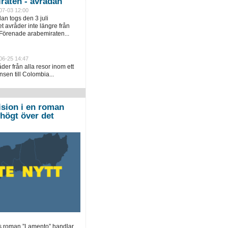
raten - avrådan
07-03 12:00
an togs den 3 juli
 avråder inte längre från
 Förenade arabemiraten...
06-25 14:47
er från alla resor inom ett
sen till Colombia...
ision i en roman
högt över det
 roman ”Lamento” handlar