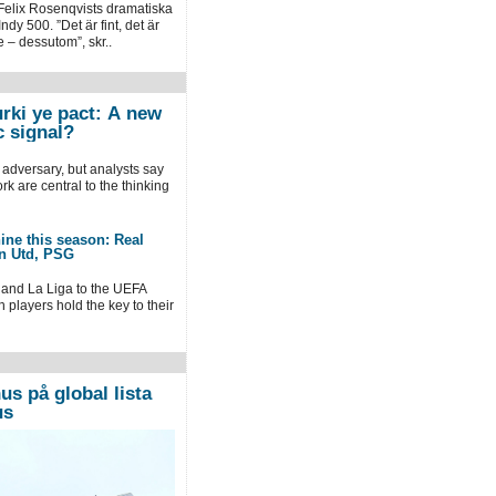
elix Rosenqvists dramatiska
ndy 500. ”Det är fint, det är
 – dessutom”, skr..
rki ye pact: A new
c signal?
dversary, but analysts say
rk are central to the thinking
ine this season: Real
n Utd, PSG
and La Liga to the UEFA
layers hold the key to their
us på global lista
us