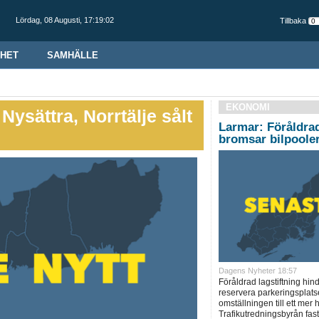
Lördag,
08 Augusti
,
17:19:03
Tillbaka
HET
SAMHÄLLE
EKONOMI
Nysättra, Norrtälje sålt
Larmar: Föråldrad
bromsar bilpoole
Dagens Nyheter 18:57
Föråldrad lagstiftning hin
reservera parkeringsplatse
omställningen till ett mer 
Trafikutredningsbyrån fast 