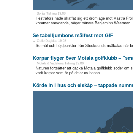
→ Borås Tidning 19:08
Hestrafors hade skaffat sig ett drömläge mot Västra Fröl
kommer smygande, säger tränare Benjaminn Westman..
Se tabelljumbons målfest mot GIF
→ Gefle Dagblad 19:08
Se mål och höjdpunkter från Stocksunds målkalas när bo
Korpar flyger över Motala golfklubb – "sm
→ Motala & Vadstena Tidning 19:00
Naturen fortsätter att gäcka Motala golfklubb söder om st
varit korpar som är på delar av banan...
Körde in i hus och elskåp – tappade numm