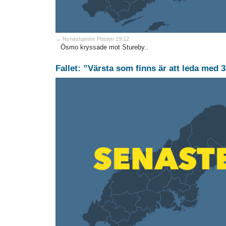
→ Nynäshamns Posten 19:12
Ösmo kryssade mot Stureby..
Fallet: ”Värsta som finns är att leda med 