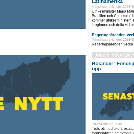
Latinamerika
Mänskliga rättigheter 2026-0
Utrikesminister Maria Ma
Brasilien och Colombia d
kommer utrikesministern at
i regionen och delta vid pre
Regeringsärenden veck
Mänskliga rättigheter 2026-0
Regeringsärenden vecka 
JOBB & PRIVATEKO
Bolander: Fondsp
upp
Privata Affärer 05:30
Trots ett mediokert resulta
fondspararna de dyraste f