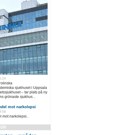
5:24
rolinska
ademiska sjukhuset i Uppsala
tssjukhuset – tar plats på ny
ns grönaste sjukhus...
del mot narkolepsi
4:58
mot narkolepsi..
SOR