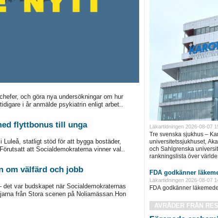
chefer, och göra nya undersökningar om hur
idigare i år anmälde psykiatrin enligt arbet..
ed flyttbonus till unga
Läkartidningen 2026-08-07 1
Tre svenska sjukhus – Ka
Luleå, statligt stöd för att bygga bostäder,
universitetssjukhuset, Ak
och Sahlgrenska universite
örutsatt att Socialdemokraterna vinner val..
rankningslista över världe
n om välfärd och jobb
FDA godkänner läkeme
Läkartidningen 2026-08-07 1
d – det var budskapet när Socialdemokraternas
FDA godkänner läkemedel 
ljarna från Stora scenen på Noliamässan.Hon
AVRÅDER FRÅN RE