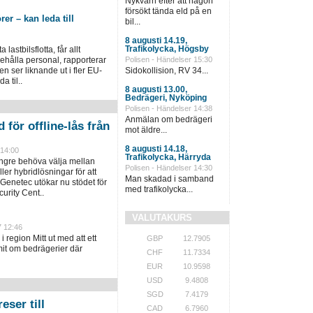
Nykvarn efter att någon
försökt tända eld på en
rer – kan leda till
bil...
8 augusti 14.19,
Trafikolycka, Högsby
lastbilsflotta, får allt
behålla personal, rapporterar
Polisen - Händelser 15:30
n ser liknande ut i fler EU-
Sidokollision, RV 34...
a til..
8 augusti 13.00,
Bedrägeri, Nyköping
Polisen - Händelser 14:38
Anmälan om bedrägeri
 för offline-lås från
mot äldre...
8 augusti 14.18,
 14:00
Trafikolycka, Härryda
ängre behöva välja mellan
Polisen - Händelser 14:30
ller hybridlösningar för att
Man skadad i samband
 Genetec utökar nu stödet för
med trafikolycka...
urity Cent..
VALUTAKURS
7 12:46
i region Mitt ut med att ett
GBP
12.7905
it om bedrägerier där
CHF
11.7334
EUR
10.9598
USD
9.4808
SGD
7.4179
eser till
CAD
6.7960