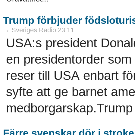
Trump förbjuder födslotur
→ Sveriges Radio 23:11
USA:s president Donald
en presidentorder som 
reser till USA enbart för
syfte att ge barnet ame
medborgarskap.Trump 
Färre svenskar dör i stroke