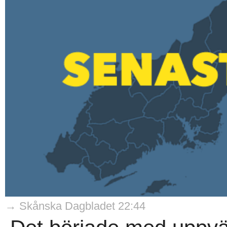
→ Skånska Dagbladet 22:44