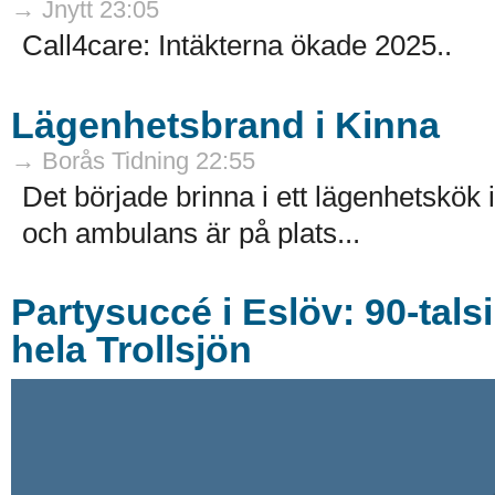
→ Jnytt 23:05
Call4care: Intäkterna ökade 2025..
Lägenhetsbrand i Kinna
→ Borås Tidning 22:55
Det började brinna i ett lägenhetskök
och ambulans är på plats...
Partysuccé i Eslöv: 90-tals
hela Trollsjön