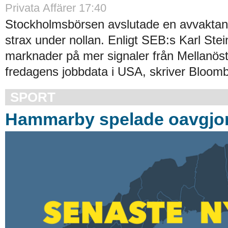
Privata Affärer 17:40
Stockholmsbörsen avslutade en avvakta
strax under nollan. Enligt SEB:s Karl Stei
marknader på mer signaler från Mellanös
fredagens jobbdata i USA, skriver Bloomb
SPORT
Hammarby spelade oavgjort