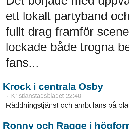
Det började med uppvä
ett lokalt partyband oc
fullt drag framför scene
lockade både trogna b
fans...
Krock i centrala Osby
→ Kristianstadsbladet 22:40
Räddningstjänst och ambulans på plat
Ronny och Ragge i högfor