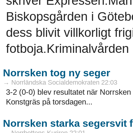
skriver Expressen.Man
Biskopsgården i Göteb
dess blivit villkorligt f
fotboja.Kriminalvården 
Norrsken tog ny seger
→ Norrländska Socialdemokraten 22:03
3-2 (0-0) blev resultatet när Norrske
Konstgräs på torsdagen...
Norrsken starka segersvit f
→ Norrbottens-Kuriren 22:01