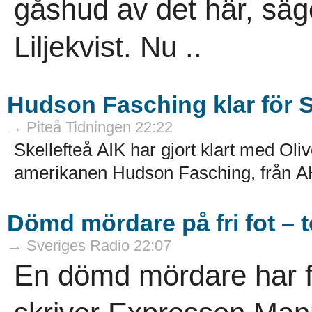
gåshud av det här, säg
Liljekvist. Nu ..
Hudson Fasching klar för S
→ Piteå Tidningen 22:22
Skellefteå AIK har gjort klart med Oli
amerikanen Hudson Fasching, från AH
Dömd mördare på fri fot – t
→ Sveriges Radio 22:07
En dömd mördare har för