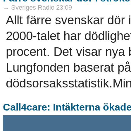
→ Sveriges Radio 23:09
Allt färre svenskar dör
2000-talet har dödligh
procent. Det visar nya 
Lungfonden baserat på
dödsorsaksstatistik.Min
Call4care: Intäkterna ökad