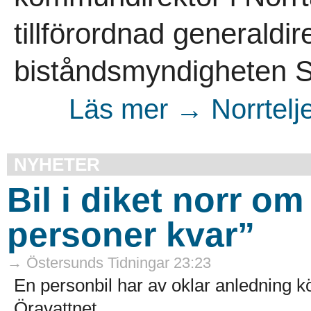
tillförordnad generaldir
biståndsmyndigheten Si
Läs mer → Norrtelje
NYHETER
Bil i diket norr o
personer kvar”
→ Östersunds Tidningar 23:23
En personbil har av oklar anledning kö
Öravattnet...