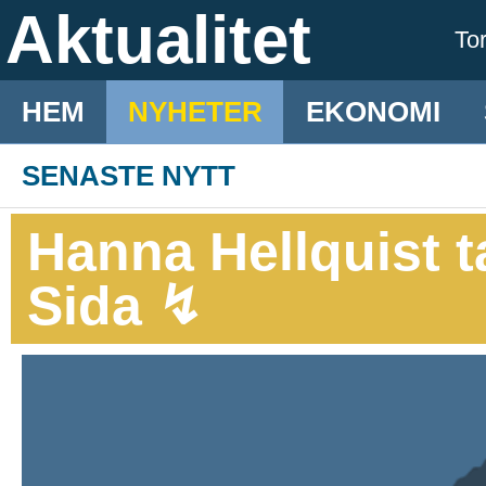
Aktualitet
To
HEM
NYHETER
EKONOMI
SENASTE NYTT
Hanna Hellquist t
Sida ↯