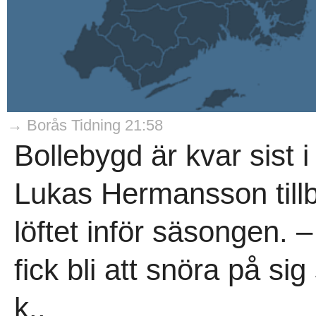
→ Borås Tidning 21:58
Bollebygd är kvar sist 
Lukas Hermansson tillb
löftet inför säsongen. –
fick bli att snöra på si
k..