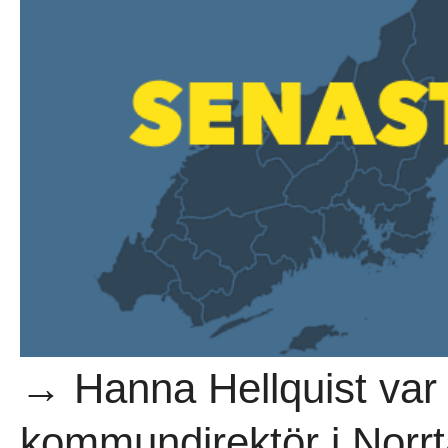
→ Hanna Hellquist var 
kommundirektör i Norrtä