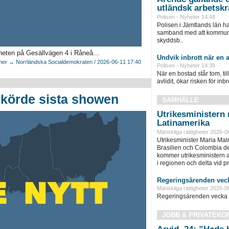
utländsk arbetskr
Polisen - Nyheter 14:48
Polisen i Jämtlands län h
samband med att kommunen
skyddsb..
gheten på Gesällvägen 4 i Råneå...
Undvik inbrott när en a
er → Norrländska Socialdemokraten / 2026-06-11 17:40
Polisen - Nyheter 14:38
När en bostad står tom, ti
avlidit, ökar risken för inbro
körde sista showen
SAMHÄLLE
Utrikesministern r
Latinamerika
Mänskliga rättigheter 2026-0
Utrikesminister Maria Ma
Brasilien och Colombia d
kommer utrikesministern at
i regionen och delta vid pre
Regeringsärenden veck
Mänskliga rättigheter 2026-0
Regeringsärenden vecka 
JOBB & PRIVATEKO