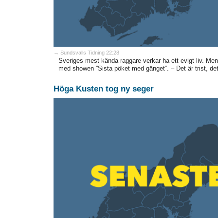
→ Sundsvalls Tidning 22:28
Sveriges mest kända raggare verkar ha ett evigt liv. Men
med showen ”Sista pöket med gänget”. – Det är trist, det 
Höga Kusten tog ny seger