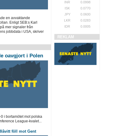
INR
0.0998
ISK
0.0770
JPY
0.0600
ade en avvaktande
LKR
0.0283
llan. Enligt SEB:s Karl
IDR
0.0005
på mer signaler från
ns jobbdata i USA, skriver
REKLAM
 oavgjort i Polen
0 i bortamötet mot polska
ference League-kvalet...
låvitt föll mot Gent