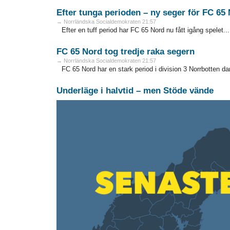
Efter tunga perioden – ny seger för FC 65
→ Norrländska Socialdemokraten 21:57
Efter en tuff period har FC 65 Nord nu fått igång spelet...
FC 65 Nord tog tredje raka segern
→ Norrländska Socialdemokraten 21:57
FC 65 Nord har en stark period i division 3 Norrbotten dam 
Underläge i halvtid – men Stöde vände