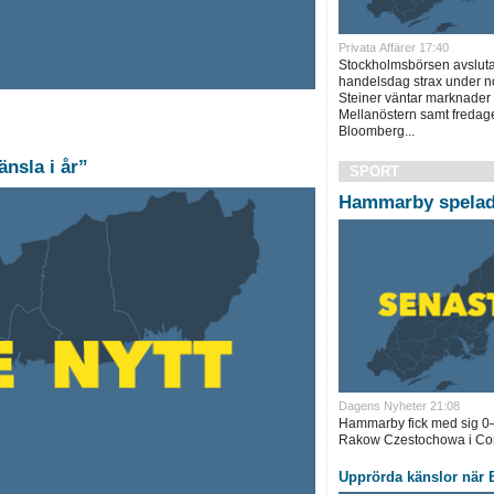
Privata Affärer 17:40
Stockholmsbörsen avslut
handelsdag strax under no
Steiner väntar marknader 
Mellanöstern samt fredage
Bloomberg...
änsla i år”
SPORT
Hammarby spelade
Dagens Nyheter 21:08
Hammarby fick med sig 0–
Rakow Czestochowa i Con
Upprörda känslor när B