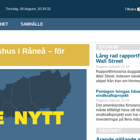
Torsdag,
06 Augusti
,
20:34:33
Tillbaka
HET
SAMHÄLLE
EKONOMI
lshus i Råneå – för
Lång rad rapportf
Wall Street
Dagens Industri 22:10
Rapportförlorarna duggade
Wall Street. Indexen vänd
utspel från Iran om Hormu
Pentagon tvingas häva
vindkraftsprojekt
Dagens Industri 21:43
Det amerikanska försvars
måste tillfälligt häva sitt
vindkraftsprojekt som har r
investeringar på flera milja
SÄKERHET
Ärende gällande e