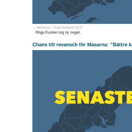
→ Allehanda - Ångermanland 22:27
Höga Kusten tog ny seger..
Chans till revansch för Masarna: ”Bättre k