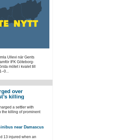
mla Ullevi när Gents
framför IFK Göteborg-
sta mötet i kvalet till
–0...
arged over
t’s killing
harged a settler with
 the killing of prominent
minibus near Damascus
nd 13 injured when an