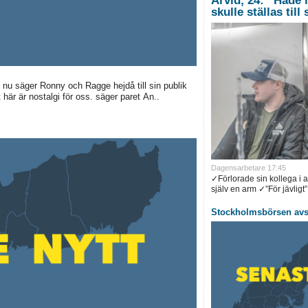
Arvid, 24: ”Hade 
skulle ställas till
 nu säger Ronny och Ragge hejdå till sin publik
här är nostalgi för oss. säger paret An..
Dagensarbetare 17:45
✓Förlorade sin kollega i 
själv en arm ✓”För jävligt”.
Stockholmsbörsen avsl