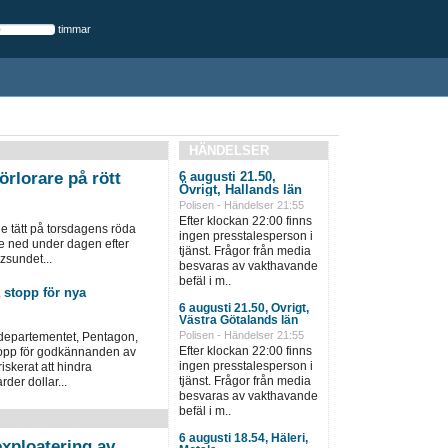
timmar
HÄNDELSER
örlorare på rött
6 augusti 21.50,
Övrigt, Hallands län
Polisen - Händelser 21:55
Efter klockan 22:00 finns
 tätt på torsdagens röda
ingen presstalesperson i
e ned under dagen efter
tjänst. Frågor från media
zsundet...
besvaras av vakthavande
befäl i m..
 stopp för nya
6 augusti 21.50, Övrigt,
Västra Götalands län
Polisen - Händelser 21:55
departementet, Pentagon,
Efter klockan 22:00 finns
 stopp för godkännanden av
ingen presstalesperson i
iskerat att hindra
tjänst. Frågor från media
rder dollar...
besvaras av vakthavande
befäl i m..
6 augusti 18.54, Häleri,
xploatering av