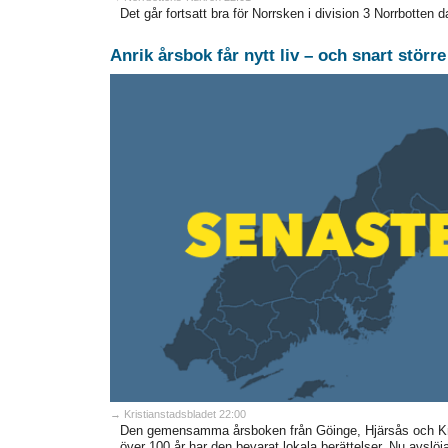
Det går fortsatt bra för Norrsken i division 3 Norrbotten da
Anrik årsbok får nytt liv – och snart störr
→ Kristianstadsbladet 22:00
Den gemensamma årsboken från Göinge, Hjärsås och Knis
över 100 år har den bevarat lokala berättelser. Nu avslöj