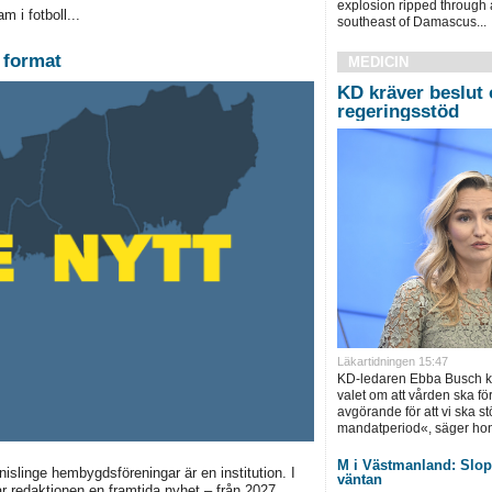
explosion ripped through 
m i fotboll...
southeast of Damascus...
e format
MEDICIN
KD kräver beslut 
regeringsstöd
Läkartidningen 15:47
KD-ledaren Ebba Busch krä
valet om att vården ska för
avgörande för att vi ska s
mandatperiod«, säger hon
M i Västmanland: Slopa
linge hembygdsföreningar är en institution. I
väntan
ar redaktionen en framtida nyhet – från 2027..