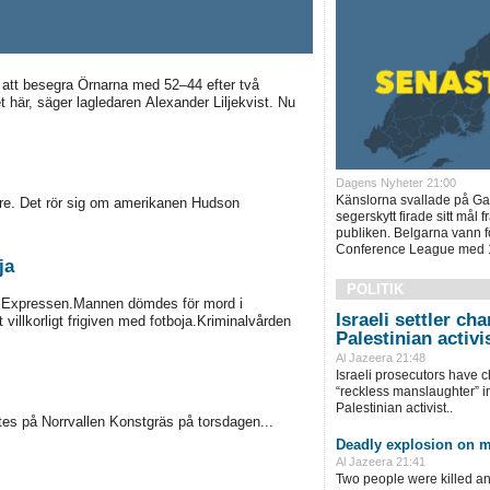
att besegra Örnarna med 52–44 efter två
t här, säger lagledaren Alexander Liljekvist. Nu
Dagens Nyheter 21:00
Känslorna svallade på Ga
tare. Det rör sig om amerikanen Hudson
segerskytt firade sitt mål 
publiken. Belgarna vann för
Conference League med 1
ja
POLITIK
ver Expressen.Mannen dömdes för mord i
Israeli settler ch
villkorligt frigiven med fotboja.Kriminalvården
Palestinian activis
Al Jazeera 21:48
Israeli prosecutors have c
“reckless manslaughter” in
Palestinian activist..
tes på Norrvallen Konstgräs på torsdagen...
Deadly explosion on 
Al Jazeera 21:41
Two people were killed a