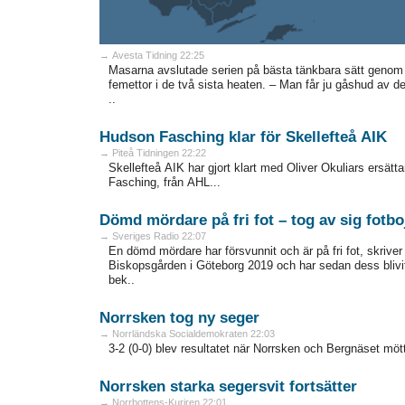
→ Avesta Tidning 22:25
Masarna avslutade serien på bästa tänkbara sätt genom 
femettor i de två sista heaten. – Man får ju gåshud av de
..
Hudson Fasching klar för Skellefteå AIK
→ Piteå Tidningen 22:22
Skellefteå AIK har gjort klart med Oliver Okuliars ersät
Fasching, från AHL...
Dömd mördare på fri fot – tog av sig fotbo
→ Sveriges Radio 22:07
En dömd mördare har försvunnit och är på fri fot, skri
Biskopsgården i Göteborg 2019 och har sedan dess blivit 
bek..
Norrsken tog ny seger
→ Norrländska Socialdemokraten 22:03
3-2 (0-0) blev resultatet när Norrsken och Bergnäset möt
Norrsken starka segersvit fortsätter
→ Norrbottens-Kuriren 22:01