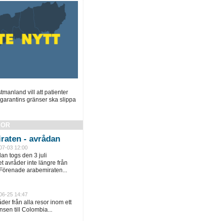
manland vill att patienter
garantins gränser ska slippa
SOR
raten - avrådan
07-03 12:00
an togs den 3 juli
 avråder inte längre från
 Förenade arabemiraten...
06-25 14:47
er från alla resor inom ett
sen till Colombia...