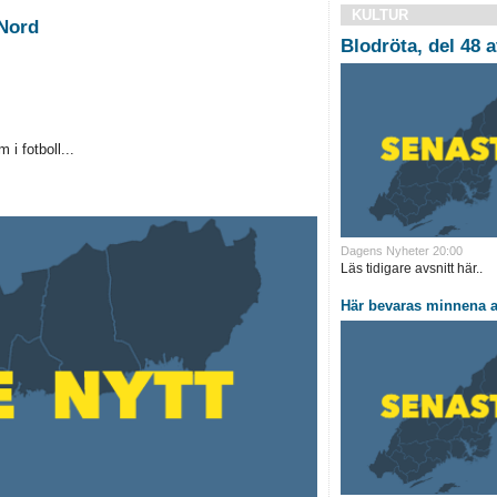
KULTUR
 Nord
Blodröta, del 48 a
i fotboll...
Dagens Nyheter 20:00
Läs tidigare avsnitt här..
Här bevaras minnena a