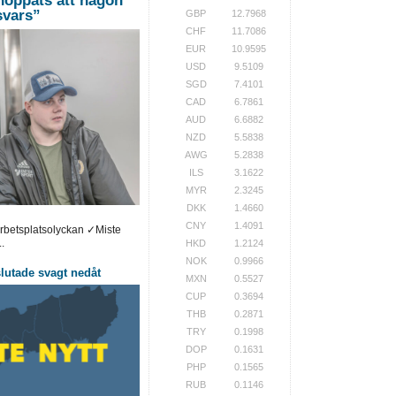
hoppats att någon
 svars”
GBP
12.7968
CHF
11.7086
EUR
10.9595
USD
9.5109
SGD
7.4101
CAD
6.7861
AUD
6.6882
NZD
5.5838
AWG
5.2838
ILS
3.1622
MYR
2.3245
DKK
1.4660
CNY
1.4091
arbetsplatsolyckan ✓Miste
.
HKD
1.2124
NOK
0.9966
utade svagt nedåt
MXN
0.5527
CUP
0.3694
THB
0.2871
TRY
0.1998
DOP
0.1631
PHP
0.1565
RUB
0.1146