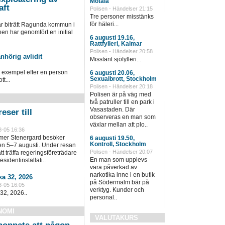
Motala
aft
Polisen - Händelser 21:15
Tre personer misstänks
för häleri...
ar biträtt Ragunda kommun i
 har genomfört en initial
6 augusti 19.16,
Rattfylleri, Kalmar
Polisen - Händelser 20:58
nhörig avlidit
Misstänt sjöfylleri...
ll exempel efter en person
6 augusti 20.06,
Sexualbrott, Stockholm
tt...
Polisen - Händelser 20:18
Polisen är på väg med
två patruller till en park i
Vasastaden. Där
eser till
observeras en man som
växlar mellan att plo..
8-05 16:36
lmer Stenergard besöker
6 augusti 19.50,
Kontroll, Stockholm
en 5–7 augusti. Under resan
Polisen - Händelser 20:07
t träffa regeringsföreträdare
En man som upplevs
sidentinstallati..
vara påverkad av
narkotika inne i en butik
a 32, 2026
på Södermalm bär på
8-05 16:05
verktyg. Kunder och
32, 2026..
personal..
NOMI
VALUTAKURS