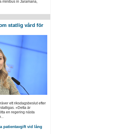
a minibus in Jaramana,
om statlig vård för
ver ett riksdagsbeslut efter
statligas. »Detta är
tötta en regering nästa
...
 patientavgift vid lång