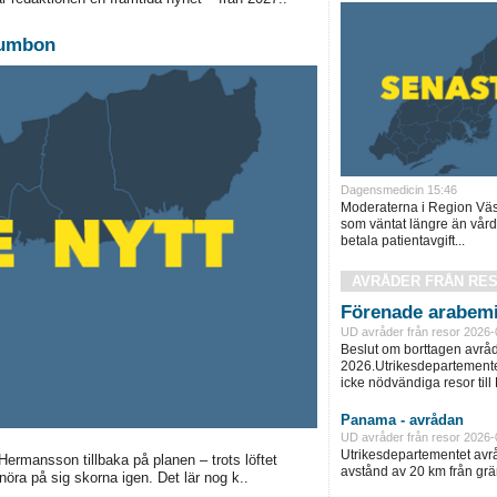
 jumbon
Dagensmedicin 15:46
Moderaterna i Region Väst
som väntat längre än vård
betala patientavgift...
AVRÅDER FRÅN RE
Förenade arabemi
UD avråder från resor 2026-
Beslut om borttagen avråd
2026.Utrikesdepartementet
icke nödvändiga resor till
Panama - avrådan
UD avråder från resor 2026-
Utrikesdepartementet avråd
Hermansson tillbaka på planen – trots löftet
avstånd av 20 km från grän
snöra på sig skorna igen. Det lär nog k..