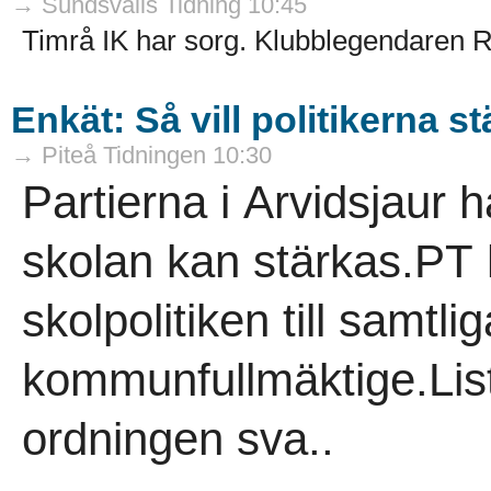
→ Sundsvalls Tidning 10:45
Timrå IK har sorg. Klubblegendaren Ro
Enkät: Så vill politikerna s
→ Piteå Tidningen 10:30
Partierna i Arvidsjaur
skolan kan stärkas.PT h
skolpolitiken till samtli
kommunfullmäktige.List
ordningen sva..