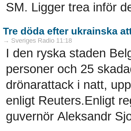
SM. Ligger trea inför de
Tre döda efter ukrainska a
→ Sveriges Radio 11:18
I den ryska staden Bel
personer och 25 skadad
drönarattack i natt, up
enligt Reuters.Enligt re
guvernör Aleksandr Sjo