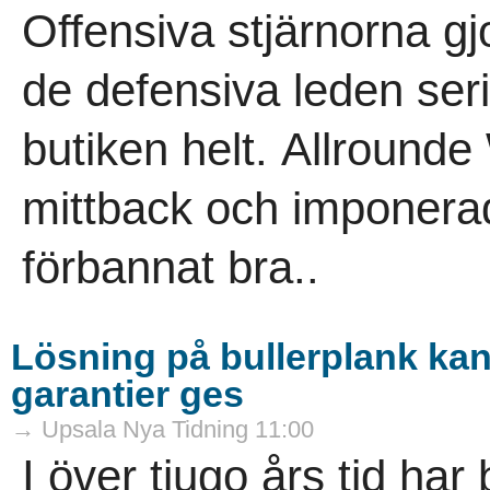
Offensiva stjärnorna gj
de defensiva leden ser
butiken helt. Allround
mittback och imponerad
förbannat bra..
Lösning på bullerplank kan
garantier ges
→ Upsala Nya Tidning 11:00
I över tjugo års tid ha