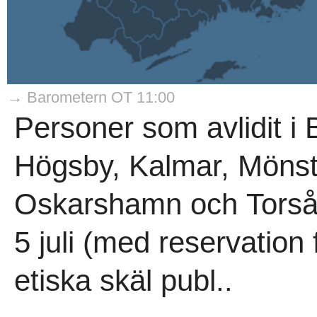
→ Barometern OT 11:00
Personer som avlidit 
Högsby, Kalmar, Mönst
Oskarshamn och Torsås
5 juli (med reservation 
etiska skäl publ..