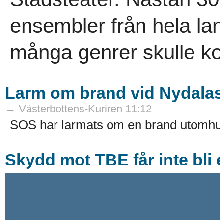
ensembler från hela lan
många genrer skulle ko
Larm om brand vid Nydala
→ Västerbottens-Kuriren 11:12
SOS har larmats om en brand utomhus
Skydd mot TBE får inte bli 