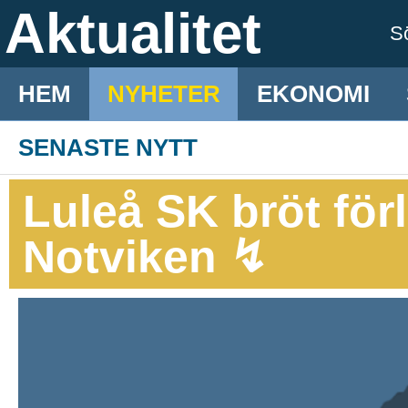
Aktualitet
S
HEM
NYHETER
EKONOMI
SENASTE NYTT
Luleå SK bröt för
Notviken ↯