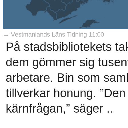
→ Vestmanlands Läns Tidning 11:00
På stadsbibliotekets tak
dem gömmer sig tusent
arbetare. Bin som saml
tillverkar honung. ”Den
kärnfrågan,” säger ..