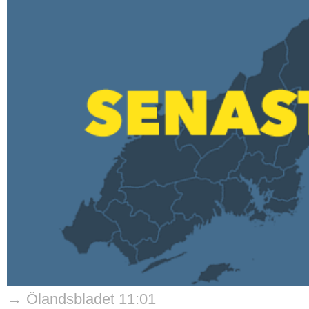
→ Ölandsbladet 11:01