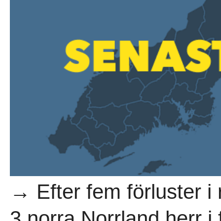
→ Efter fem förluster i 
3 norra Norrland herr i 