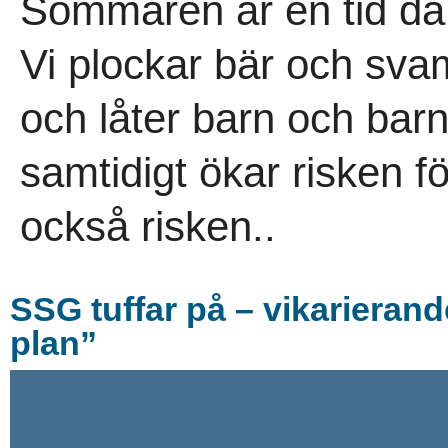
Sommaren är en tid då v
Vi plockar bär och sva
och låter barn och barn
samtidigt ökar risken f
också risken..
SSG tuffar på – vikarierand
plan”