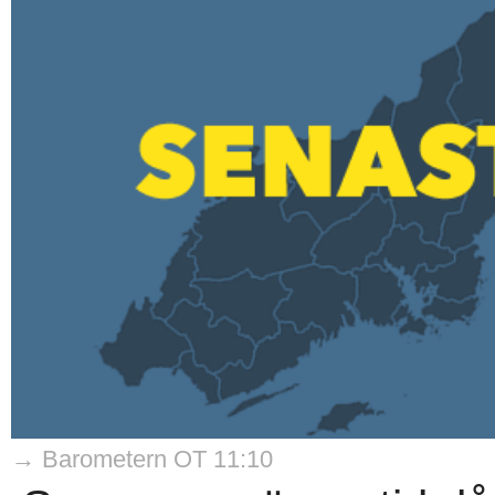
→ Barometern OT 11:10