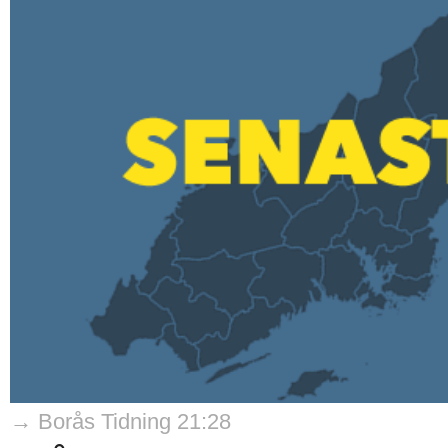
→ Borås Tidning 21:28