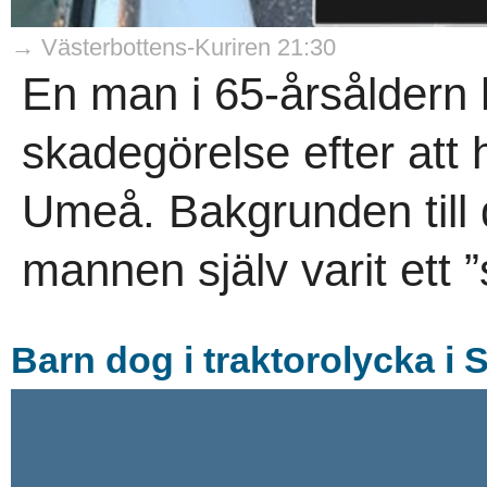
→ Västerbottens-Kuriren 21:30
En man i 65-årsåldern 
skadegörelse efter att h
Umeå. Bakgrunden till d
mannen själv varit ett 
Barn dog i traktorolycka 