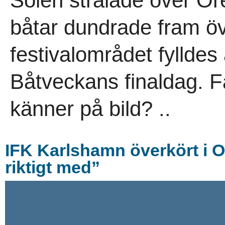
Solen strålade över Ö
båtar dundrade fram öv
festivalområdet fyllde
Båtveckans finaldag. F
känner på bild? ..
IFK Karlshamn överkört i 
riktigt med”