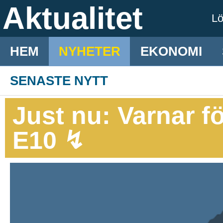
Aktualitet
L
HEM
NYHETER
EKONOMI
SENASTE NYTT
Just nu: Varnar f
E10 ↯