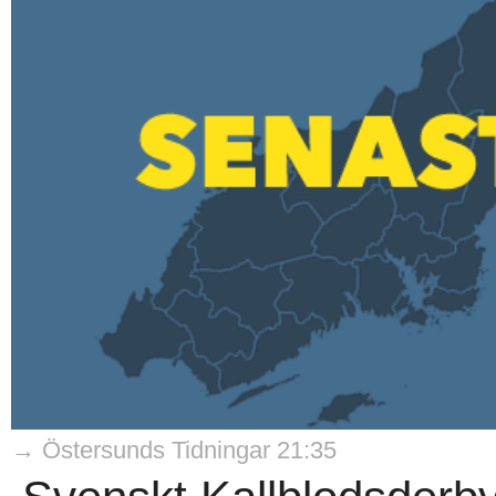
→ Östersunds Tidningar 21:35