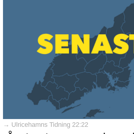
→ Ulricehamns Tidning 22:22