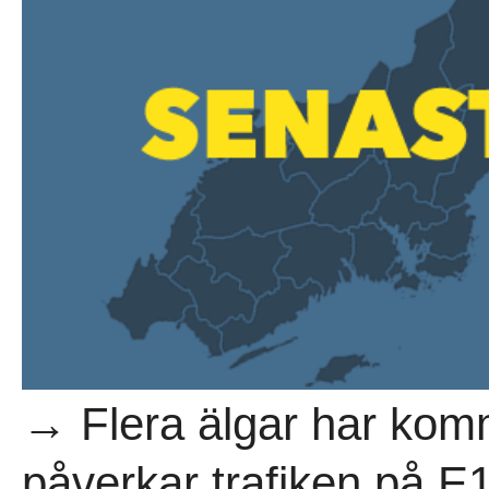
→ Flera älgar har kom
påverkar trafiken på E