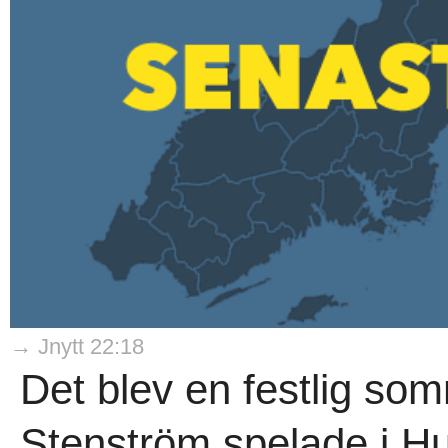
→ Jnytt 22:18
Det blev en festlig so
Stenström spelade i Hu