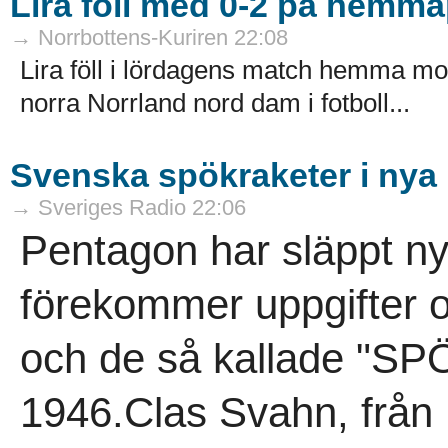
Lira föll med 0-2 på hemm
→ Norrbottens-Kuriren 22:08
Lira föll i lördagens match hemma mot
norra Norrland nord dam i fotboll...
Svenska spökraketer i nya 
→ Sveriges Radio 22:06
Pentagon har släppt ny
förekommer uppgifter o
och de så kallade "
1946.Clas Svahn, från