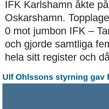
IFK Karlshamn åkte på 
Oskarshamn. Topplage
0 mot jumbon IFK – Ta
och gjorde samtliga fe
hela sitt register och då
Ulf Ohlss