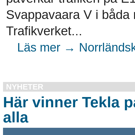
Svappavaara V i båda r
Trafikverket...
Läs mer → Norrländsk
NYHETER
Här vinner Tekla 
alla