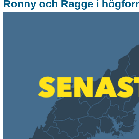
Ronny och Ragge i högfor