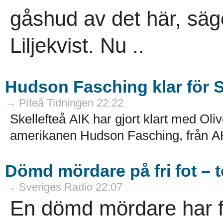
gåshud av det här, säg
Liljekvist. Nu ..
Hudson Fasching klar för S
→ Piteå Tidningen 22:22
Skellefteå AIK har gjort klart med Oli
amerikanen Hudson Fasching, från AH
Dömd mördare på fri fot – t
→ Sveriges Radio 22:07
En dömd mördare har för