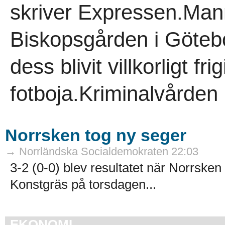
skriver Expressen.Man
Biskopsgården i Göteb
dess blivit villkorligt f
fotboja.Kriminalvården 
Norrsken tog ny seger
→ Norrländska Socialdemokraten 22:03
3-2 (0-0) blev resultatet när Norrske
Konstgräs på torsdagen...
EKONOMI