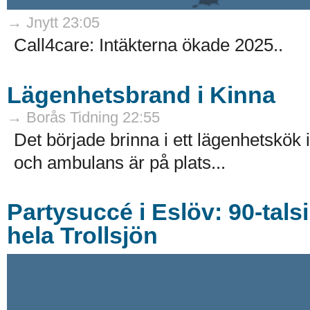
→ Jnytt 23:05
Call4care: Intäkterna ökade 2025..
Lägenhetsbrand i Kinna
→ Borås Tidning 22:55
Det började brinna i ett lägenhetskök
och ambulans är på plats...
Partysuccé i Eslöv: 90-tals
hela Trollsjön