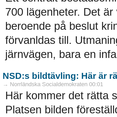
700 lägenheter. Det är
beroende på beslut krin
förvanldas till. Utmanin
järnvägen, bara en infar
NSD:s bildtävling: Här är rä
→ Norrländska Socialdemokraten 00:01
Här kommer det rätta sv
Platsen bilden förestäl