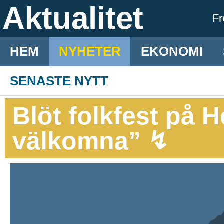
Aktualitet
F
HEM
NYHETER
EKONOMI
SENASTE NYTT
Blöt folkfest på H
välkomna” ↯