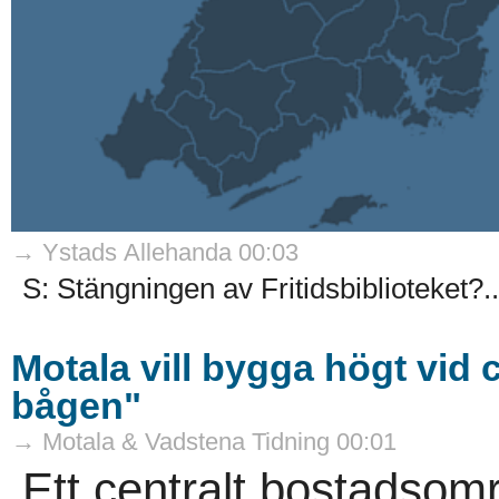
→ Ystads Allehanda 00:03
S: Stängningen av Fritidsbiblioteket?..
Motala vill bygga högt vid c
bågen"
→ Motala & Vadstena Tidning 00:01
Ett centralt bostadsom