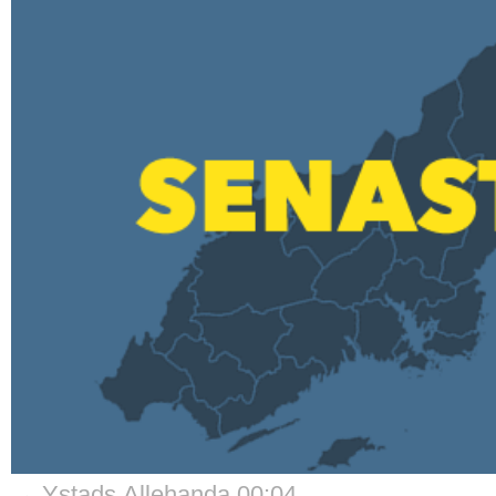
→ Ystads Allehanda 00:04