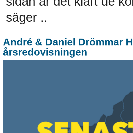
sidan är det klart de k
säger ..
André & Daniel Drömmar Ho
årsredovisningen