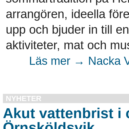
arrangören, ideella fö
upp och bjuder in till e
aktiviteter, mat och mus
Läs mer → Nacka V
NYHETER
Akut vattenbrist i 
Örnsköldsvik