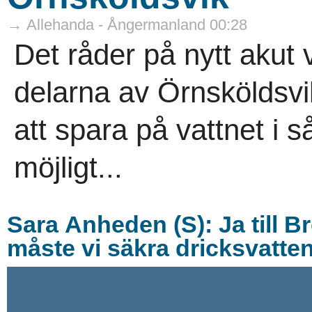
→ Allehanda - Ångermanland 00:28
Det råder på nytt akut v
delarna av Örnsköldsv
att spara på vattnet i 
möjligt...
Sara Anheden (S): Ja till B
måste vi säkra dricksvatte