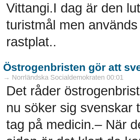
Vittangi.I dag är den lu
turistmål men används
rastplat..
Östrogenbristen gör att sv
→ Norrländska Socialdemokraten 00:01
Det råder östrogenbrist
nu söker sig svenskar til
tag på medicin.– När d