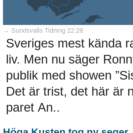
→ Sundsvalls Tidning 22:28
Sveriges mest kända ra
liv. Men nu säger Ronny
publik med showen ”Si
Det är trist, det här är 
paret An..
Höga Kusten tog ny seger