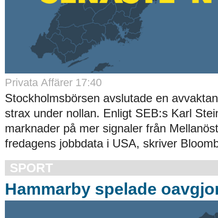
Privata Affärer 17:40
Stockholmsbörsen avslutade en avvakta
strax under nollan. Enligt SEB:s Karl Stei
marknader på mer signaler från Mellanös
fredagens jobbdata i USA, skriver Bloomb
SPORT
Hammarby spelade oavgjort