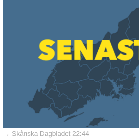
→ Skånska Dagbladet 22:44