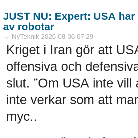
JUST NU: Expert: USA har g
av robotar
→ NyTeknik 2026-08-06 07:29
Kriget i Iran gör att US
offensiva och defensiva 
slut. ”Om USA inte vill a
inte verkar som att man
myc..