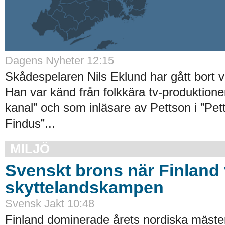
Dagens Nyheter 12:15
Skådespelaren Nils Eklund har gått bort vi
Han var känd från folkkära tv-produktion
kanal” och som inläsare av Pettson i ”Pet
Findus”...
MILJÖ
Svenskt brons när Finland
skyttelandskampen
Svensk Jakt 10:48
Finland dominerade årets nordiska mäste