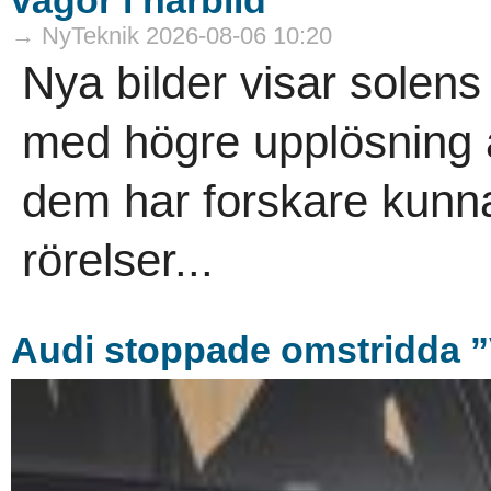
→ NyTeknik 2026-08-06 10:20
Nya bilder visar solens
med högre upplösning ä
dem har forskare kunn
rörelser...
Audi stoppade omstridda ”