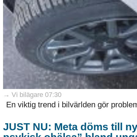
→ Vi bilägare 07:30
En viktig trend i bilvärlden gör problem
JUST NU: Meta döms till ny 
psykisk ohälsa” bland ung