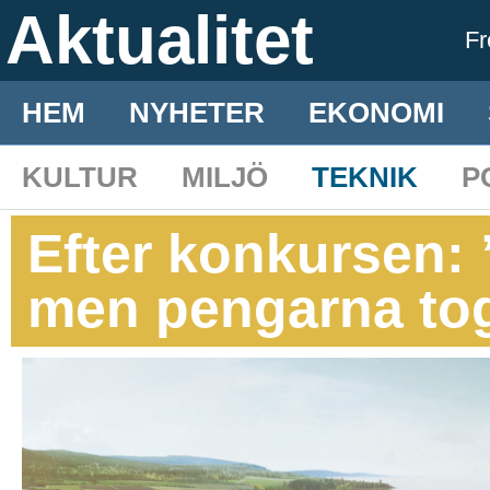
Aktualitet
F
HEM
NYHETER
EKONOMI
KULTUR
MILJÖ
TEKNIK
P
Efter konkursen: 
men pengarna tog