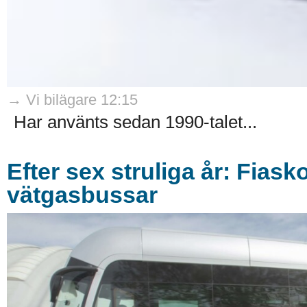
→ Vi bilägare 12:15
Har använts sedan 1990-talet...
Efter sex struliga år: Fiask
vätgasbussar