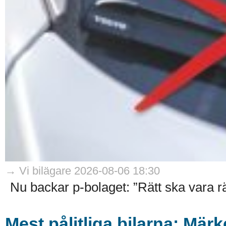
→ Vi bilägare 2026-08-06 18:30
Nu backar p-bolaget: ”Rätt ska vara rät
Mest pålitliga bilarna: Mä