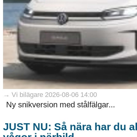
→ Vi bilägare 2026-08-06 14:00
Ny snikversion med stålfälgar...
JUST NU: Så nära har du ald
vågor i närbild