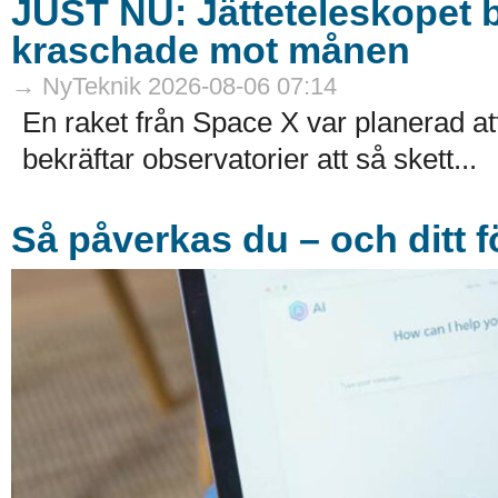
JUST NU: Jätteteleskopet b
kraschade mot månen
→ NyTeknik 2026-08-06 07:14
En raket från Space X var planerad 
bekräftar observatorier att så skett...
Så påverkas du – och ditt f