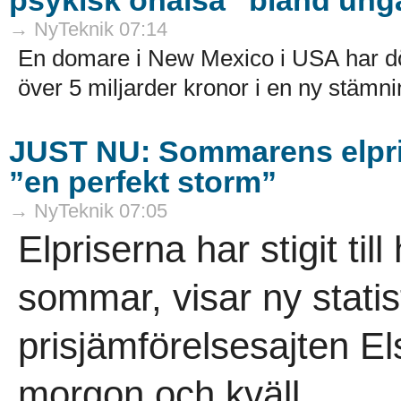
→ NyTeknik 07:14
En domare i New Mexico i USA har dö
över 5 miljarder kronor i en ny stämni
JUST NU: Sommarens elpri
”en perfekt storm”
→ NyTeknik 07:05
Elpriserna har stigit till
sommar, visar ny statis
prisjämförelsesajten El
morgon och kväll...