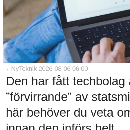
→ NyTeknik 2026-08-06 06:00
Den har fått techbolag 
”förvirrande” av statsmi
här behöver du veta om
innan den införs helt...