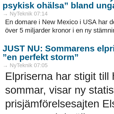
psykisk ohälsa” bland ung
→ NyTeknik 07:14
En domare i New Mexico i USA har dö
över 5 miljarder kronor i en ny stämni
JUST NU: Sommarens elpri
”en perfekt storm”
→ NyTeknik 07:05
Elpriserna har stigit till
sommar, visar ny statis
prisjämförelsesajten El