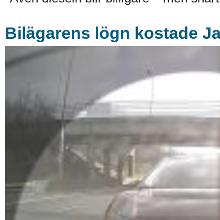
Bilägarens lögn kostade J