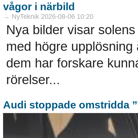
vågor i närbild
→ NyTeknik 2026-08-06 10:20
Nya bilder visar solens
med högre upplösning ä
dem har forskare kunn
rörelser...
Audi stoppade omstridda ”