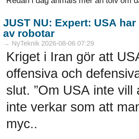
Redan i dag anmäls mer än tolv om d
JUST NU: Expert: USA har g
av robotar
→ NyTeknik 2026-08-06 07:29
Kriget i Iran gör att US
offensiva och defensiva 
slut. ”Om USA inte vill a
inte verkar som att man
myc..