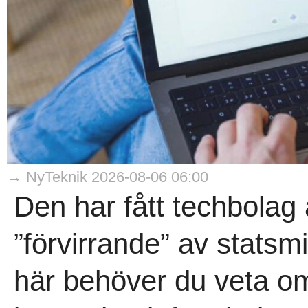
→ NyTeknik 2026-08-06 06:00
Den har fått techbolag 
”förvirrande” av statsmi
här behöver du veta om