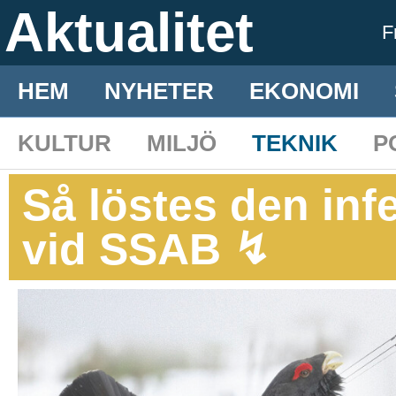
Aktualitet
F
HEM
NYHETER
EKONOMI
KULTUR
MILJÖ
TEKNIK
P
Så löstes den inf
vid SSAB ↯