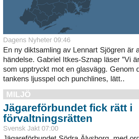
Dagens Nyheter 09:46
En ny diktsamling av Lennart Sjögren är al
händelse. Gabriel Itkes-Sznap läser ”Vi ä
som upptryckt mot en glasvägg. Genom 
tankens ljusspel och punchlines, lätt..
MILJÖ
Jägareförbundet fick rätt i
förvaltningsrätten
Svensk Jakt 07:00
Jägareförbundet Södra Älvsborg, med o